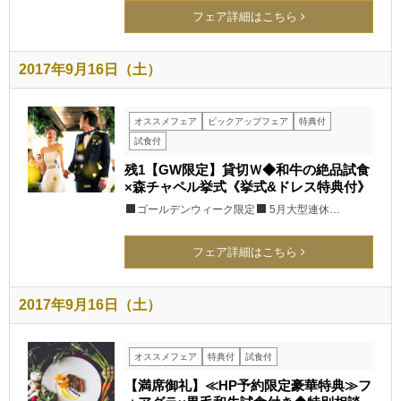
フェア詳細はこちら
2017年9月16日（土）
オススメフェア
ピックアップフェア
特典付
試食付
残1【GW限定】貸切Ｗ◆和牛の絶品試食
×森チャペル挙式《挙式&ドレス特典付》
ゴールデンウィーク限定
5月大型連休…
フェア詳細はこちら
2017年9月16日（土）
オススメフェア
特典付
試食付
【満席御礼】≪HP予約限定豪華特典≫フ