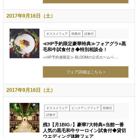
2017年9月16日（土）
オススメフェア
特典付
試食付
≪HP予約限定豪華特典≫フォアグラ×黒
毛和牛試食付き◆特別相談会！
≪HP予約者限定≫ BLOOMの公式ホームペ…
フェア詳細はこちら
2017年9月16日（土）
オススメフェア
ピックアップフェア
特典付
試食付
残3【月1BIG♪】豪華7大特典×当館一番
人気の黒毛和牛サーロイン試食付◆貸切
ウエディング体験フェア