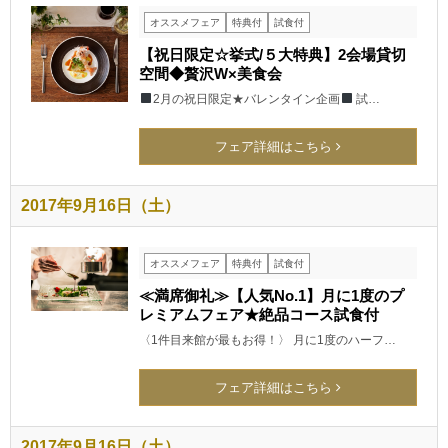
オススメフェア
特典付
試食付
【祝日限定☆挙式/５大特典】2会場貸切
空間◆贅沢W×美食会
2月の祝日限定★バレンタイン企画
試…
フェア詳細はこちら
2017年9月16日（土）
オススメフェア
特典付
試食付
≪満席御礼≫【人気No.1】月に1度のプ
レミアムフェア★絶品コース試食付
〈1件目来館が最もお得！〉 月に1度のハーフ…
フェア詳細はこちら
2017年9月16日（土）