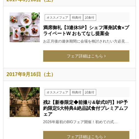
オススメフェア
特典付
試食付
満席御礼【3連休SP】シェフ渾身試食×プ
ライベートW おもてなし提案会
お正月後の連休期間に会場を検討されたい方必見…
フェア詳細はこちら
2017年9月16日（土）
オススメフェア
特典付
試食付
残2【新春限定◆前撮り&挙式0円】HP予
約限定5大特典&絶品試食付プレミアムフ
ェア
2026年最初のBIGフェア開催！初めての式…
フェア詳細はこちら