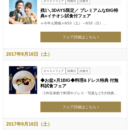
オススメフェア
特典付
試食付
残1＼3DAYS限定／ プレミアムなBIG特
典×イチオシ試食付フェア
≪今年も開催≫8/10（土）～8/18（日）…
フェア詳細はこちら
2017年9月16日（土）
オススメフェア
特典付
試食付
◆お盆×月1BIG◆料理&ドレス特典 付無
料試食フェア
〈1件目来館で料理やドレス・写真など5大特典…
フェア詳細はこちら
2017年9月16日（土）