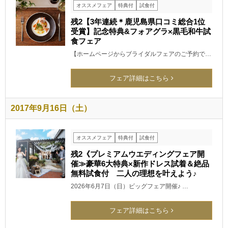
オススメフェア
特典付
試食付
残2【3年連続＊鹿児島県口コミ総合1位
受賞】記念特典&フォアグラ×黒毛和牛試
食フェア
【ホームページからブライダルフェアのご予約で…
フェア詳細はこちら
2017年9月16日（土）
オススメフェア
特典付
試食付
残2《プレミアムウエディングフェア開
催≫豪華6大特典×新作ドレス試着＆絶品
無料試食付 二人の理想を叶えよう♪
2026年6月7日（日）ビッグフェア開催♪ …
フェア詳細はこちら