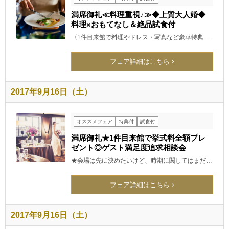
満席御礼≪料理重視♪≫◆上質大人婚◆
料理×おもてなし＆絶品試食付
〈1件目来館で料理やドレス・写真など豪華特典…
フェア詳細はこちら
2017年9月16日（土）
オススメフェア
特典付
試食付
満席御礼★1件目来館で挙式料全額プレ
ゼント◎ゲスト満足度追求相談会
★会場は先に決めたいけど、時期に関してはまだ…
フェア詳細はこちら
2017年9月16日（土）