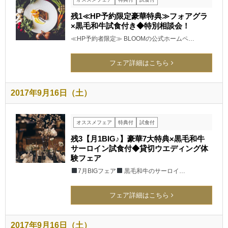
残1≪HP予約限定豪華特典≫フォアグラ
×黒毛和牛試食付き◆特別相談会！
≪HP予約者限定≫ BLOOMの公式ホームペ…
フェア詳細はこちら
2017年9月16日（土）
オススメフェア
特典付
試食付
残3【月1BIG♪】豪華7大特典×黒毛和牛
サーロイン試食付◆貸切ウエディング体
験フェア
7月BIGフェア
黒毛和牛のサーロイ…
フェア詳細はこちら
2017年9月16日（土）