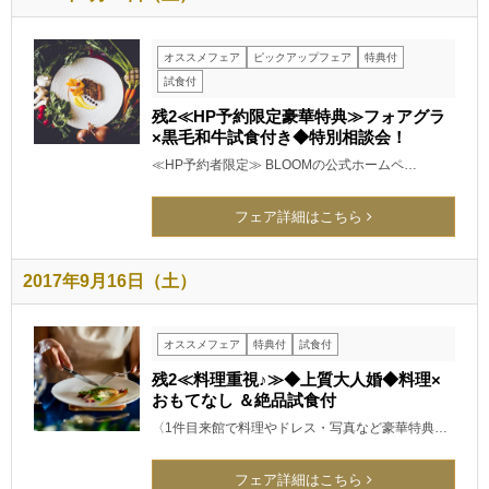
オススメフェア
ピックアップフェア
特典付
試食付
残2≪HP予約限定豪華特典≫フォアグラ
×黒毛和牛試食付き◆特別相談会！
≪HP予約者限定≫ BLOOMの公式ホームペ…
フェア詳細はこちら
2017年9月16日（土）
オススメフェア
特典付
試食付
残2≪料理重視♪≫◆上質大人婚◆料理×
おもてなし ＆絶品試食付
〈1件目来館で料理やドレス・写真など豪華特典…
フェア詳細はこちら