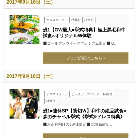
2017年9月16日（土）
オススメフェア
特典付
試食付
残1【GW最大■挙式特典】極上黒毛和牛
試食×オリジナルW体験
ゴールデンウイークプレミアム限定
G…
フェア詳細はこちら
2017年9月16日（土）
オススメフェア
ピックアップフェア
特典付
試食付
残1■連休SP【貸切Ｗ】和牛の絶品試食×
森のチャペル挙式《挙式&ドレス特典》
お正月明けの3連休限定
試食&amp…