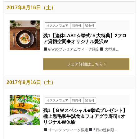
2017年9月16日（土）
オススメフェア
特典付
試食付
残1【連休LAST☆挙式/５大特典】2フロ
ア貸切空間◆オリジナル贅沢W
ＧＷのプレミアムウィーク限定
大型連…
フェア詳細はこちら
2017年9月16日（土）
オススメフェア
特典付
試食付
残1【ＧＷスペシャル■挙式プレゼント】
極上黒毛和牛試食＆フォアグラ寿司×オ
リジナルW体験
ゴールデンウィーク限定
5月の連休限…