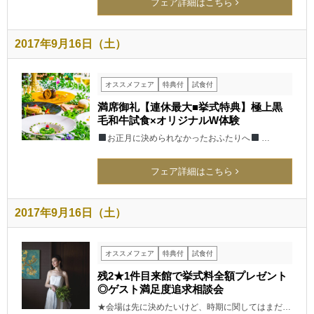
フェア詳細はこちら
2017年9月16日（土）
オススメフェア
特典付
試食付
満席御礼【連休最大■挙式特典】極上黒
毛和牛試食×オリジナルW体験
お正月に決められなかったおふたりへ
…
フェア詳細はこちら
2017年9月16日（土）
オススメフェア
特典付
試食付
残2★1件目来館で挙式料全額プレゼント
◎ゲスト満足度追求相談会
★会場は先に決めたいけど、時期に関してはまだ…