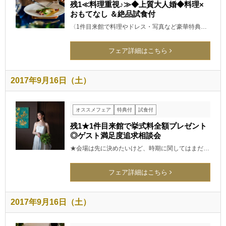
残1≪料理重視♪≫◆上質大人婚◆料理×
おもてなし ＆絶品試食付
〈1件目来館で料理やドレス・写真など豪華特典…
フェア詳細はこちら
2017年9月16日（土）
オススメフェア
特典付
試食付
残1★1件目来館で挙式料全額プレゼント
◎ゲスト満足度追求相談会
★会場は先に決めたいけど、時期に関してはまだ…
フェア詳細はこちら
2017年9月16日（土）