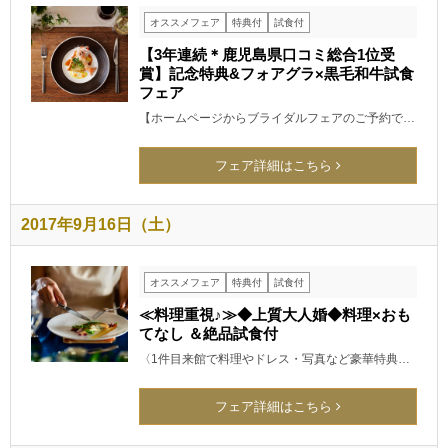
オススメフェア
特典付
試食付
【3年連続＊鹿児島県口コミ総合1位受
賞】記念特典&フォアグラ×黒毛和牛試食
フェア
【ホームページからブライダルフェアのご予約で…
フェア詳細はこちら
2017年9月16日（土）
オススメフェア
特典付
試食付
≪料理重視♪≫◆上質大人婚◆料理×おも
てなし ＆絶品試食付
〈1件目来館で料理やドレス・写真など豪華特典…
フェア詳細はこちら