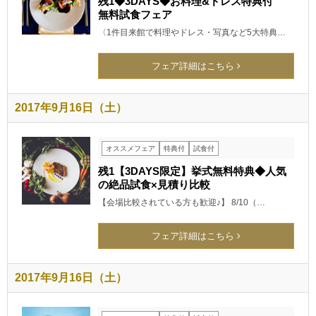
残1◆3DAYS◆お料理&ドレス特典付
無料試食フェア
〈1件目来館で料理やドレス・写真など5大特典…
フェア詳細はこちら
2017年9月16日（土）
オススメフェア
特典付
試食付
残1【3DAYS限定】挙式無料特典◆人気
の絶品試食×見積り比較
【会場比較されている方も歓迎♪】 8/10（…
フェア詳細はこちら
2017年9月16日（土）