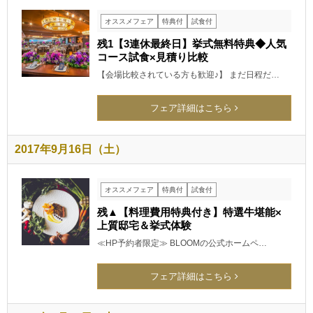
オススメフェア
特典付
試食付
残1【3連休最終日】挙式無料特典◆人気
コース試食×見積り比較
【会場比較されている方も歓迎♪】 まだ日程だ…
フェア詳細はこちら
2017年9月16日（土）
オススメフェア
特典付
試食付
残▲【料理費用特典付き】特選牛堪能×
上質邸宅＆挙式体験
≪HP予約者限定≫ BLOOMの公式ホームペ…
フェア詳細はこちら