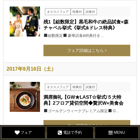
オススメフェア
特典付
試食付
残1【組数限定】黒毛和牛の絶品試食×森
チャペル挙式《挙式&ドレス特典》
組数限定
豪華試食&特典付き…
フェア詳細はこちら
2017年9月16日（土）
オススメフェア
特典付
試食付
満席御礼【GW★LAST☆挙式/５大特
典】2フロア貸切空間◆贅沢W×美食会
ゴールデンウィークプレミアム限定
G…
フェア詳細はこちら
フェア
電話で予約
MENU