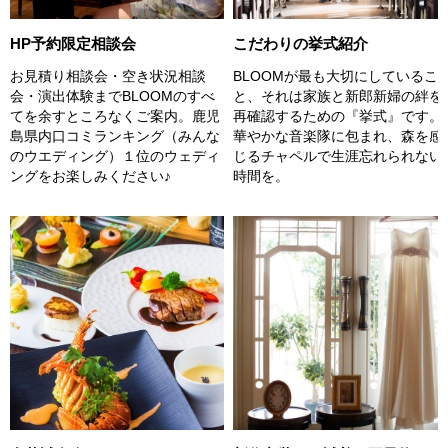
こだわりの挙式紹介
HP予約限定相談会
BLOOMが最も大切にしているこ
お見積り相談会・空き状況相談
と、それは家族と新郎新婦の絆を
会・演出体験までBLOOMのすべ
再確認するための『挙式』です。
てを余すところなくご案内。鹿児
華やかな音楽隊に包まれ、森を感
島県内口コミランキング（みんな
じるチャペルで生涯忘れられない
のウエディング）１位のウェディ
時間を。
ングをお楽しみください♪