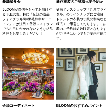
豪華試食会
新作衣装のご試着≪要予約≫
BLOOMが自信をもってお届けす
提携ドレスショップ『丸屋ブライ
る３皿試食。特に『伝説の逸品
ダル』のラインナップにご注目！
フォアグラ寿司×黒毛和牛サーロ
トレンドの衣装や伝統の和装など
イン』には注目！普段レストラン
幅広くご用意しております。ご試
でもお目にかかれないような絶品
着のご予約は組数限定となります
料理をお楽しみください！
がご見学はいつでもご案内可能で
す。
会場コーディネート
BLOOMのおすすめポイント