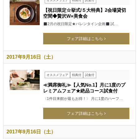
オススメフェア
特典付
試食付
【祝日限定☆挙式/５大特典】2会場貸切
空間◆贅沢W×美食会
2月の祝日限定★バレンタイン企画
試…
フェア詳細はこちら
2017年9月16日（土）
オススメフェア
特典付
試食付
≪満席御礼≫【人気No.1】月に1度のプ
レミアムフェア★絶品コース試食付
〈1件目来館が最もお得！〉 月に1度のハーフ…
フェア詳細はこちら
2017年9月16日（土）