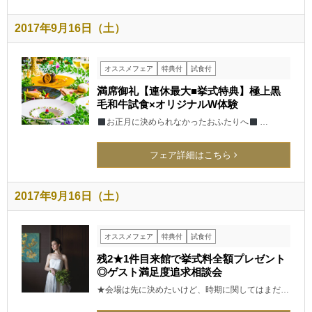
2017年9月16日（土）
オススメフェア
特典付
試食付
満席御礼【連休最大■挙式特典】極上黒
毛和牛試食×オリジナルW体験
お正月に決められなかったおふたりへ
…
フェア詳細はこちら
2017年9月16日（土）
オススメフェア
特典付
試食付
残2★1件目来館で挙式料全額プレゼント
◎ゲスト満足度追求相談会
★会場は先に決めたいけど、時期に関してはまだ…