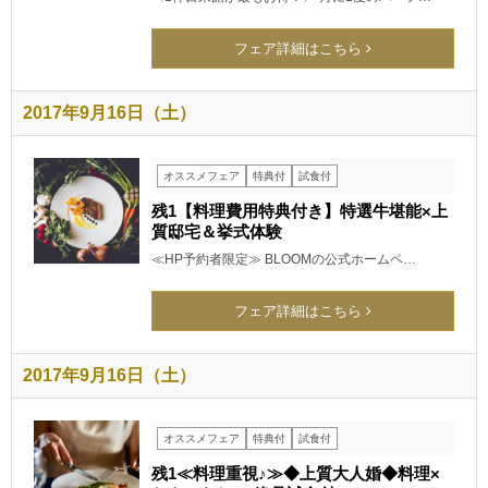
フェア詳細はこちら
2017年9月16日（土）
オススメフェア
特典付
試食付
残1【料理費用特典付き】特選牛堪能×上
質邸宅＆挙式体験
≪HP予約者限定≫ BLOOMの公式ホームペ…
フェア詳細はこちら
2017年9月16日（土）
オススメフェア
特典付
試食付
残1≪料理重視♪≫◆上質大人婚◆料理×