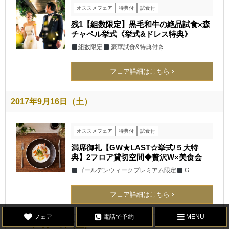
オススメフェア
特典付
試食付
残1【組数限定】黒毛和牛の絶品試食×森
チャペル挙式《挙式&ドレス特典》
組数限定
豪華試食&特典付き…
フェア詳細はこちら
2017年9月16日（土）
オススメフェア
特典付
試食付
満席御礼【GW★LAST☆挙式/５大特
典】2フロア貸切空間◆贅沢W×美食会
ゴールデンウィークプレミアム限定
G…
フェア詳細はこちら
フェア
電話で予約
MENU
2017年9月16日（土）