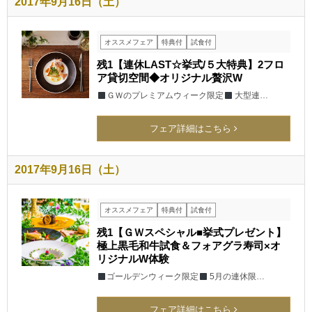
2017年9月16日（土）
オススメフェア
特典付
試食付
残1【連休LAST☆挙式/５大特典】2フロ
ア貸切空間◆オリジナル贅沢W
ＧＷのプレミアムウィーク限定
大型連…
フェア詳細はこちら
2017年9月16日（土）
オススメフェア
特典付
試食付
残1【ＧＷスペシャル■挙式プレゼント】
極上黒毛和牛試食＆フォアグラ寿司×オ
リジナルW体験
ゴールデンウィーク限定
5月の連休限…
フェア詳細はこちら