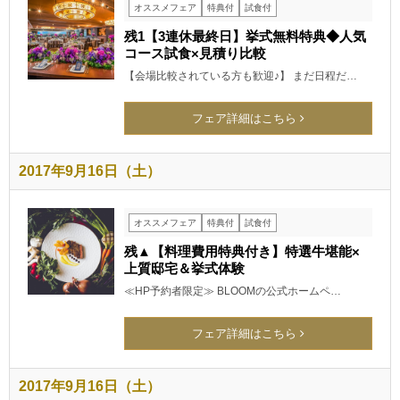
オススメフェア
特典付
試食付
残1【3連休最終日】挙式無料特典◆人気
コース試食×見積り比較
【会場比較されている方も歓迎♪】 まだ日程だ…
フェア詳細はこちら
2017年9月16日（土）
オススメフェア
特典付
試食付
残▲【料理費用特典付き】特選牛堪能×
上質邸宅＆挙式体験
≪HP予約者限定≫ BLOOMの公式ホームペ…
フェア詳細はこちら
2017年9月16日（土）