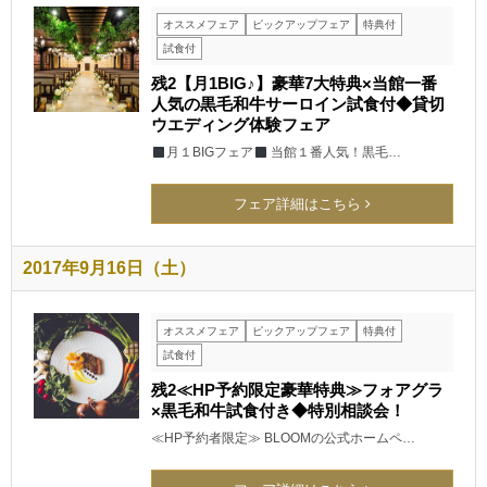
オススメフェア
ピックアップフェア
特典付
試食付
残2【月1BIG♪】豪華7大特典×当館一番
人気の黒毛和牛サーロイン試食付◆貸切
ウエディング体験フェア
月１BIGフェア
当館１番人気！黒毛…
フェア詳細はこちら
2017年9月16日（土）
オススメフェア
ピックアップフェア
特典付
試食付
残2≪HP予約限定豪華特典≫フォアグラ
×黒毛和牛試食付き◆特別相談会！
≪HP予約者限定≫ BLOOMの公式ホームペ…