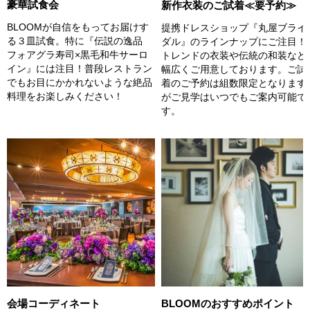
豪華試食会
新作衣装のご試着≪要予約≫
BLOOMが自信をもってお届けす
提携ドレスショップ『丸屋ブライ
る３皿試食。特に『伝説の逸品
ダル』のラインナップにご注目！
フォアグラ寿司×黒毛和牛サーロ
トレンドの衣装や伝統の和装など
イン』には注目！普段レストラン
幅広くご用意しております。ご試
でもお目にかかれないような絶品
着のご予約は組数限定となります
料理をお楽しみください！
がご見学はいつでもご案内可能で
す。
会場コーディネート
BLOOMのおすすめポイント