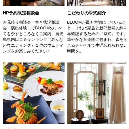
こだわりの挙式紹介
HP予約限定相談会
BLOOMが最も大切にしているこ
お見積り相談会・空き状況相談
と、それは家族と新郎新婦の絆を
会・演出体験までBLOOMのすべ
再確認するための『挙式』です。
てを余すところなくご案内。鹿児
華やかな音楽隊に包まれ、森を感
島県内口コミランキング（みんな
じるチャペルで生涯忘れられない
のウエディング）１位のウェディ
時間を。
ングをお楽しみください♪