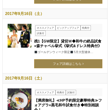
2017年9月16日（土）
オススメフェア
ピックアップフェア
特典付
試食付
残1【GW限定】貸切Ｗ◆和牛の絶品試食
×森チャペル挙式《挙式&ドレス特典付》
ゴールデンウィーク限定
5月大型連休…
フェア詳細はこちら
2017年9月16日（土）
オススメフェア
特典付
試食付
【満席御礼】≪HP予約限定豪華特典≫フ
ォアグラ×黒毛和牛試食付き◆特別相談
会！