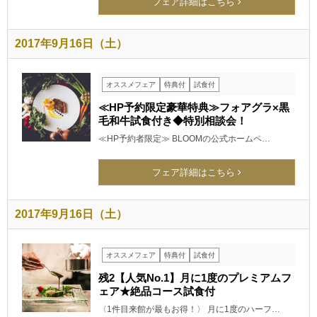
フェア詳細はこちら
2017年9月16日（土）
オススメフェア
特典付
試食付
≪HP予約限定豪華特典≫フォアグラ×黒
毛和牛試食付き◆特別相談会！
≪HP予約者限定≫ BLOOMの公式ホームペ…
フェア詳細はこちら
2017年9月16日（土）
オススメフェア
特典付
試食付
残2【人気No.1】月に1度のプレミアムフ
ェア★絶品コース試食付
〈1件目来館が最もお得！〉 月に1度のハーフ…