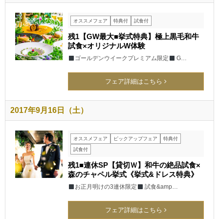
オススメフェア
特典付
試食付
残1【GW最大■挙式特典】極上黒毛和牛
試食×オリジナルW体験
ゴールデンウイークプレミアム限定
G…
フェア詳細はこちら
2017年9月16日（土）
オススメフェア
ピックアップフェア
特典付
試食付
残1■連休SP【貸切Ｗ】和牛の絶品試食×
森のチャペル挙式《挙式&ドレス特典》
お正月明けの3連休限定
試食&amp…
フェア詳細はこちら