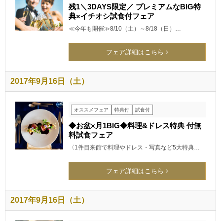
残1＼3DAYS限定／ プレミアムなBIG特
典×イチオシ試食付フェア
≪今年も開催≫8/10（土）～8/18（日）…
フェア詳細はこちら
2017年9月16日（土）
オススメフェア
特典付
試食付
◆お盆×月1BIG◆料理&ドレス特典 付無
料試食フェア
〈1件目来館で料理やドレス・写真など5大特典…
フェア詳細はこちら
2017年9月16日（土）