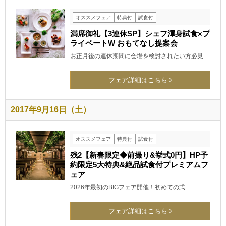
オススメフェア
特典付
試食付
満席御礼【3連休SP】シェフ渾身試食×プ
ライベートW おもてなし提案会
お正月後の連休期間に会場を検討されたい方必見…
フェア詳細はこちら
2017年9月16日（土）
オススメフェア
特典付
試食付
残2【新春限定◆前撮り&挙式0円】HP予
約限定5大特典&絶品試食付プレミアムフ
ェア
2026年最初のBIGフェア開催！初めての式…
フェア詳細はこちら