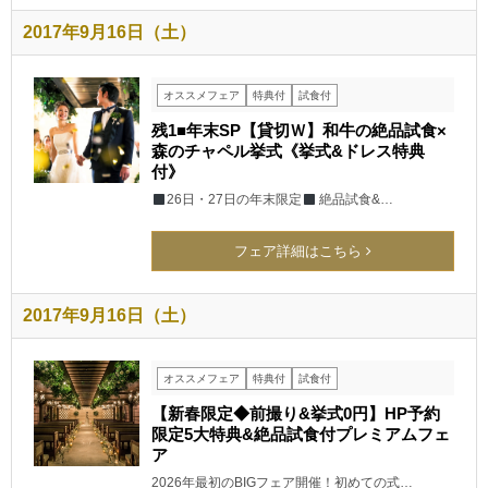
2017年9月16日（土）
オススメフェア
特典付
試食付
残1■年末SP【貸切Ｗ】和牛の絶品試食×
森のチャペル挙式《挙式&ドレス特典
付》
26日・27日の年末限定
絶品試食&…
フェア詳細はこちら
2017年9月16日（土）
オススメフェア
特典付
試食付
【新春限定◆前撮り&挙式0円】HP予約
限定5大特典&絶品試食付プレミアムフェ
ア
2026年最初のBIGフェア開催！初めての式…