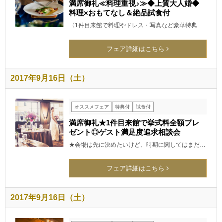
満席御礼≪料理重視♪≫◆上質大人婚◆
料理×おもてなし＆絶品試食付
〈1件目来館で料理やドレス・写真など豪華特典…
フェア詳細はこちら
2017年9月16日（土）
オススメフェア
特典付
試食付
満席御礼★1件目来館で挙式料全額プレ
ゼント◎ゲスト満足度追求相談会
★会場は先に決めたいけど、時期に関してはまだ…
フェア詳細はこちら
2017年9月16日（土）