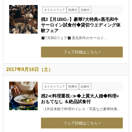
オススメフェア
特典付
試食付
残3【月1BIG♪】豪華7大特典×黒毛和牛
サーロイン試食付◆貸切ウエディング体
験フェア
7月BIGフェア
黒毛和牛のサーロイ…
フェア詳細はこちら
2017年9月16日（土）
オススメフェア
特典付
試食付
残2≪料理重視♪≫◆上質大人婚◆料理×
おもてなし ＆絶品試食付
〈1件目来館で料理やドレス・写真など豪華特典…
フェア詳細はこちら