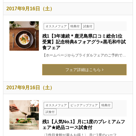
2017年9月16日（土）
オススメフェア
特典付
試食付
残1【3年連続＊鹿児島県口コミ総合1位
受賞】記念特典&フォアグラ×黒毛和牛試
食フェア
【ホームページからブライダルフェアのご予約で…
フェア詳細はこちら
2017年9月16日（土）
オススメフェア
ピックアップフェア
特典付
試食付
残1【人気No.1】月に1度のプレミアムフ
ェア★絶品コース試食付
〈1件目来館が最もお得！〉 月に1度のハーフ…