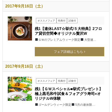
2017年9月16日（土）
オススメフェア
特典付
試食付
残1【連休LAST☆挙式/５大特典】2フロ
ア貸切空間◆オリジナル贅沢W
ＧＷのプレミアムウィーク限定
大型連…
フェア詳細はこちら
2017年9月16日（土）
オススメフェア
特典付
試食付
残1【ＧＷスペシャル■挙式プレゼント】
極上黒毛和牛試食＆フォアグラ寿司×オ
リジナルW体験
ゴールデンウィーク限定
5月の連休限…