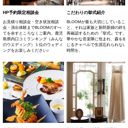
こだわりの挙式紹介
HP予約限定相談会
BLOOMが最も大切にしているこ
お見積り相談会・空き状況相談
と、それは家族と新郎新婦の絆を
会・演出体験までBLOOMのすべ
再確認するための『挙式』です。
てを余すところなくご案内。鹿児
華やかな音楽隊に包まれ、森を感
島県内口コミランキング（みんな
じるチャペルで生涯忘れられない
のウエディング）１位のウェディ
時間を。
ングをお楽しみください♪