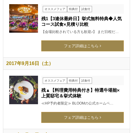
オススメフェア
特典付
試食付
残1【3連休最終日】挙式無料特典◆人気
コース試食×見積り比較
【会場比較されている方も歓迎♪】 まだ日程だ…
フェア詳細はこちら
2017年9月16日（土）
オススメフェア
特典付
試食付
残▲【料理費用特典付き】特選牛堪能×
上質邸宅＆挙式体験
≪HP予約者限定≫ BLOOMの公式ホームペ…
フェア詳細はこちら