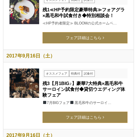
残1≪HP予約限定豪華特典≫フォアグラ
×黒毛和牛試食付き◆特別相談会！
≪HP予約者限定≫ BLOOMの公式ホームペ…
フェア詳細はこちら
2017年9月16日（土）
オススメフェア
特典付
試食付
残3【月1BIG♪】豪華7大特典×黒毛和牛
サーロイン試食付◆貸切ウエディング体
験フェア
7月BIGフェア
黒毛和牛のサーロイ…
フェア詳細はこちら
2017年9月16日（土）