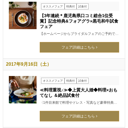
オススメフェア
特典付
試食付
【3年連続＊鹿児島県口コミ総合1位受
賞】記念特典&フォアグラ×黒毛和牛試食
フェア
【ホームページからブライダルフェアのご予約で…
フェア詳細はこちら
2017年9月16日（土）
オススメフェア
特典付
試食付
≪料理重視♪≫◆上質大人婚◆料理×おも
てなし ＆絶品試食付
〈1件目来館で料理やドレス・写真など豪華特典…
フェア詳細はこちら