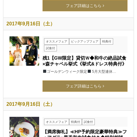
フェア詳細はこちら
2017年9月16日（土）
オススメフェア
ピックアップフェア
特典付
試食付
残1【GW限定】貸切Ｗ◆和牛の絶品試食
×森チャペル挙式《挙式&ドレス特典付》
ゴールデンウィーク限定
5月大型連休…
フェア詳細はこちら
2017年9月16日（土）
オススメフェア
特典付
試食付
【満席御礼】≪HP予約限定豪華特典≫フ