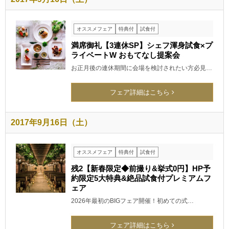
オススメフェア
特典付
試食付
満席御礼【3連休SP】シェフ渾身試食×プ
ライベートW おもてなし提案会
お正月後の連休期間に会場を検討されたい方必見…
フェア詳細はこちら
2017年9月16日（土）
オススメフェア
特典付
試食付
残2【新春限定◆前撮り&挙式0円】HP予
約限定5大特典&絶品試食付プレミアムフ
ェア
2026年最初のBIGフェア開催！初めての式…
フェア詳細はこちら