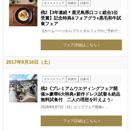
オススメフェア
特典付
試食付
残2【3年連続＊鹿児島県口コミ総合1位
受賞】記念特典&フォアグラ×黒毛和牛試
食フェア
【ホームページからブライダルフェアのご予約で…
フェア詳細はこちら
2017年9月16日（土）
オススメフェア
特典付
試食付
残2《プレミアムウエディングフェア開
催≫豪華6大特典×新作ドレス試着＆絶品
無料試食付 二人の理想を叶えよう♪
2026年6月7日（日）ビッグフェア開催♪ …
フェア詳細はこちら