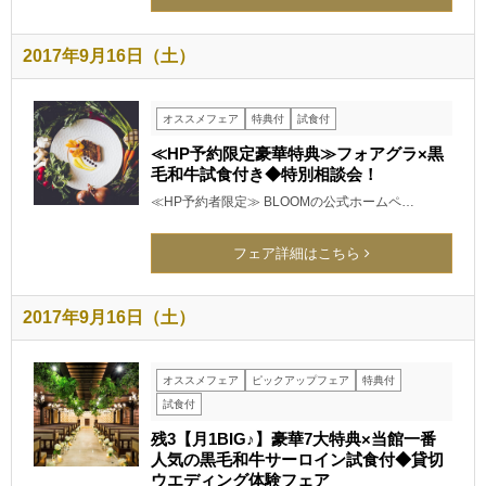
2017年9月16日（土）
オススメフェア
特典付
試食付
≪HP予約限定豪華特典≫フォアグラ×黒
毛和牛試食付き◆特別相談会！
≪HP予約者限定≫ BLOOMの公式ホームペ…
フェア詳細はこちら
2017年9月16日（土）
オススメフェア
ピックアップフェア
特典付
試食付
残3【月1BIG♪】豪華7大特典×当館一番
人気の黒毛和牛サーロイン試食付◆貸切
ウエディング体験フェア