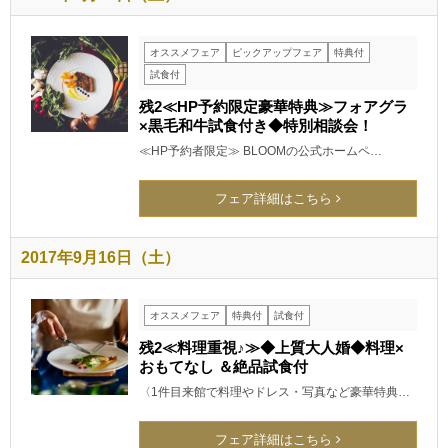
オススメフェア
ピックアップフェア
特典付
試食付
残2≪HP予約限定豪華特典≫フォアグラ
×黒毛和牛試食付き◆特別相談会！
≪HP予約者限定≫ BLOOMの公式ホームペ…
フェア詳細はこちら
2017年9月16日（土）
オススメフェア
特典付
試食付
残2≪料理重視♪≫◆上質大人婚◆料理×
おもてなし ＆絶品試食付
〈1件目来館で料理やドレス・写真など豪華特典…
フェア詳細はこちら