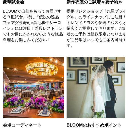
豪華試食会
新作衣装のご試着≪要予約≫
BLOOMが自信をもってお届けす
提携ドレスショップ『丸屋ブライ
る３皿試食。特に『伝説の逸品
ダル』のラインナップにご注目！
フォアグラ寿司×黒毛和牛サーロ
トレンドの衣装や伝統の和装など
イン』には注目！普段レストラン
幅広くご用意しております。ご試
でもお目にかかれないような絶品
着のご予約は組数限定となります
料理をお楽しみください！
がご見学はいつでもご案内可能で
す。
会場コーディネート
BLOOMのおすすめポイント