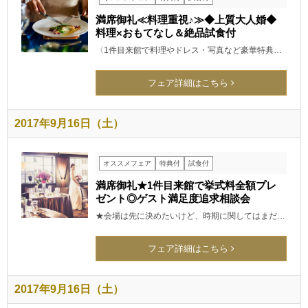
満席御礼≪料理重視♪≫◆上質大人婚◆
料理×おもてなし＆絶品試食付
〈1件目来館で料理やドレス・写真など豪華特典…
フェア詳細はこちら
2017年9月16日（土）
オススメフェア
特典付
試食付
満席御礼★1件目来館で挙式料全額プレ
ゼント◎ゲスト満足度追求相談会
★会場は先に決めたいけど、時期に関してはまだ…
フェア詳細はこちら
2017年9月16日（土）