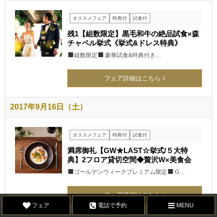
オススメフェア
特典付
試食付
残1【組数限定】黒毛和牛の絶品試食×森
チャペル挙式《挙式&ドレス特典》
組数限定
豪華試食&特典付き…
フェア詳細はこちら
2017年9月16日（土）
オススメフェア
特典付
試食付
満席御礼【GW★LAST☆挙式/５大特
典】2フロア貸切空間◆贅沢W×美食会
ゴールデンウィークプレミアム限定
G…
フェア詳細はこちら
フェア
電話で予約
MENU