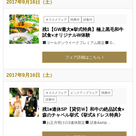
2017年9月16日（土）
オススメフェア
特典付
試食付
残1【GW最大■挙式特典】極上黒毛和牛
試食×オリジナルW体験
ゴールデンウイークプレミアム限定
G…
フェア詳細はこちら
2017年9月16日（土）
オススメフェア
ピックアップフェア
特典付
試食付
残1■連休SP【貸切Ｗ】和牛の絶品試食×
森のチャペル挙式《挙式&ドレス特典》
お正月明けの3連休限定
試食&amp…