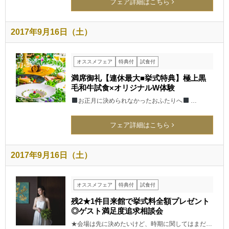
フェア詳細はこちら
2017年9月16日（土）
オススメフェア
特典付
試食付
満席御礼【連休最大■挙式特典】極上黒
毛和牛試食×オリジナルW体験
お正月に決められなかったおふたりへ
…
フェア詳細はこちら
2017年9月16日（土）
オススメフェア
特典付
試食付
残2★1件目来館で挙式料全額プレゼント
◎ゲスト満足度追求相談会
★会場は先に決めたいけど、時期に関してはまだ…