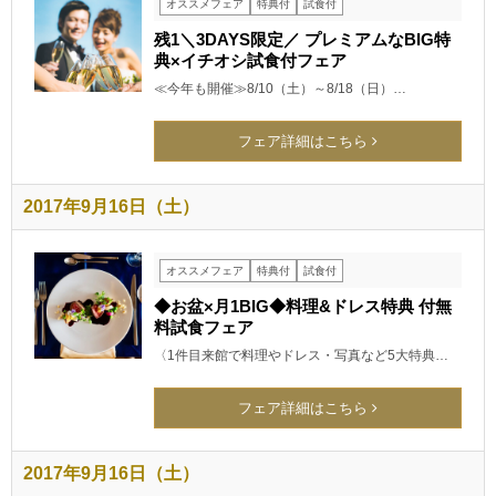
オススメフェア
特典付
試食付
残1＼3DAYS限定／ プレミアムなBIG特
典×イチオシ試食付フェア
≪今年も開催≫8/10（土）～8/18（日）…
フェア詳細はこちら
2017年9月16日（土）
オススメフェア
特典付
試食付
◆お盆×月1BIG◆料理&ドレス特典 付無
料試食フェア
〈1件目来館で料理やドレス・写真など5大特典…
フェア詳細はこちら
2017年9月16日（土）