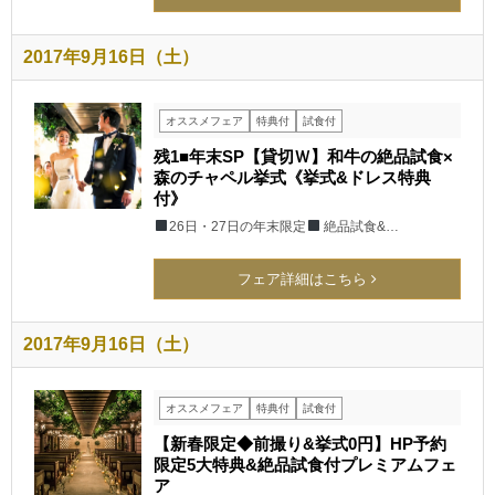
2017年9月16日（土）
オススメフェア
特典付
試食付
残1■年末SP【貸切Ｗ】和牛の絶品試食×
森のチャペル挙式《挙式&ドレス特典
付》
26日・27日の年末限定
絶品試食&…
フェア詳細はこちら
2017年9月16日（土）
オススメフェア
特典付
試食付
【新春限定◆前撮り&挙式0円】HP予約
限定5大特典&絶品試食付プレミアムフェ
ア