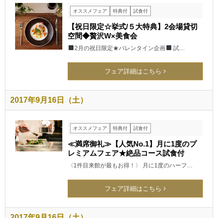
オススメフェア
特典付
試食付
【祝日限定☆挙式/５大特典】2会場貸切
空間◆贅沢W×美食会
2月の祝日限定★バレンタイン企画
試…
フェア詳細はこちら
2017年9月16日（土）
オススメフェア
特典付
試食付
≪満席御礼≫【人気No.1】月に1度のプ
レミアムフェア★絶品コース試食付
〈1件目来館が最もお得！〉 月に1度のハーフ…
フェア詳細はこちら
2017年9月16日（土）