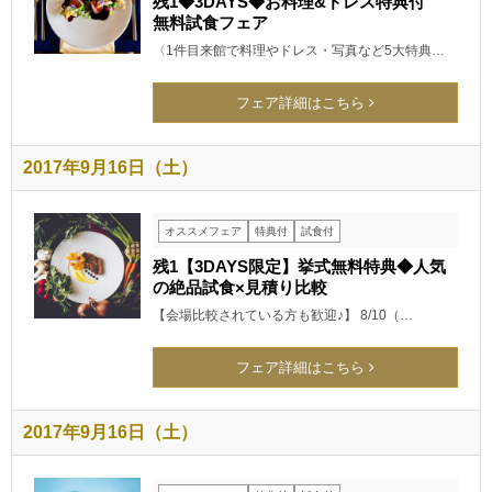
残1◆3DAYS◆お料理&ドレス特典付
無料試食フェア
〈1件目来館で料理やドレス・写真など5大特典…
フェア詳細はこちら
2017年9月16日（土）
オススメフェア
特典付
試食付
残1【3DAYS限定】挙式無料特典◆人気
の絶品試食×見積り比較
【会場比較されている方も歓迎♪】 8/10（…
フェア詳細はこちら
2017年9月16日（土）