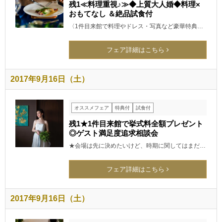
残1≪料理重視♪≫◆上質大人婚◆料理×
おもてなし ＆絶品試食付
〈1件目来館で料理やドレス・写真など豪華特典…
フェア詳細はこちら
2017年9月16日（土）
オススメフェア
特典付
試食付
残1★1件目来館で挙式料全額プレゼント
◎ゲスト満足度追求相談会
★会場は先に決めたいけど、時期に関してはまだ…
フェア詳細はこちら
2017年9月16日（土）