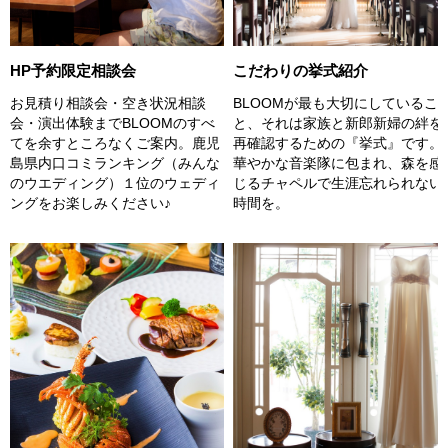
こだわりの挙式紹介
HP予約限定相談会
BLOOMが最も大切にしているこ
お見積り相談会・空き状況相談
と、それは家族と新郎新婦の絆を
会・演出体験までBLOOMのすべ
再確認するための『挙式』です。
てを余すところなくご案内。鹿児
華やかな音楽隊に包まれ、森を感
島県内口コミランキング（みんな
じるチャペルで生涯忘れられない
のウエディング）１位のウェディ
時間を。
ングをお楽しみください♪