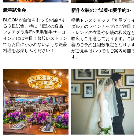
豪華試食会
新作衣装のご試着≪要予約≫
BLOOMが自信をもってお届けす
提携ドレスショップ『丸屋ブライ
る３皿試食。特に『伝説の逸品
ダル』のラインナップにご注目！
フォアグラ寿司×黒毛和牛サーロ
トレンドの衣装や伝統の和装など
イン』には注目！普段レストラン
幅広くご用意しております。ご試
でもお目にかかれないような絶品
着のご予約は組数限定となります
料理をお楽しみください！
がご見学はいつでもご案内可能で
す。