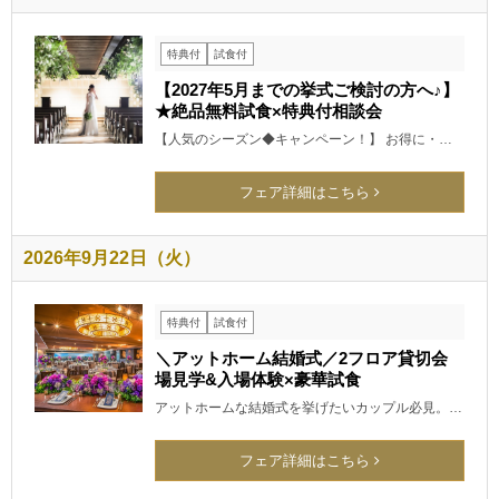
特典付
試食付
【2027年5月までの挙式ご検討の方へ♪】
★絶品無料試食×特典付相談会
【人気のシーズン◆キャンペーン！】 お得に・…
フェア詳細はこちら
2026年9月22日（火）
特典付
試食付
＼アットホーム結婚式／2フロア貸切会
場見学&入場体験×豪華試食
アットホームな結婚式を挙げたいカップル必見。…
フェア詳細はこちら