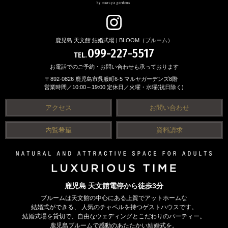
鹿児島 天文館 結婚式場 | BLOOM（ブルーム）
099-227-5517
TEL.
お電話でのご予約・お問い合わせも承っております
〒892-0826 鹿児島市呉服町6-5 マルヤガーデンズ8階
営業時間／10:00～19:00 定休日／火曜・水曜(祝日除く)
アクセス
お問い合わせ
内覧希望
資料請求
鹿児島 天文館電停から徒歩3分
ブルームは天文館の中心にある上質でアットホームな
結婚式ができる、
人気のチャペルを持つゲストハウスです。
結婚式場を貸切で、自由なウェディングとこだわりのパーティー。
鹿児島ブルームで感動のあたたかい結婚式を。