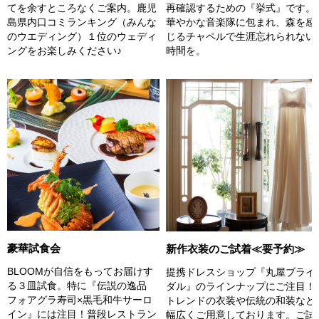
てを余すところなくご案内。鹿児
再確認するための『挙式』です。
島県内口コミランキング（みんな
華やかな音楽隊に包まれ、森を感
のウエディング）１位のウェディ
じるチャペルで生涯忘れられない
ングをお楽しみください♪
時間を。
豪華試食会
新作衣装のご試着≪要予約≫
BLOOMが自信をもってお届けす
提携ドレスショップ『丸屋ブライ
る３皿試食。特に『伝説の逸品
ダル』のラインナップにご注目！
フォアグラ寿司×黒毛和牛サーロ
トレンドの衣装や伝統の和装など
イン』には注目！普段レストラン
幅広くご用意しております。ご試