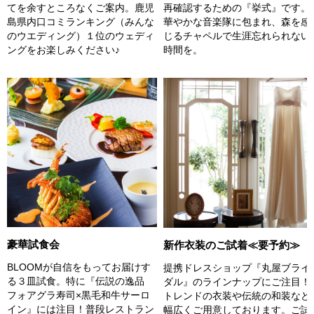
てを余すところなくご案内。鹿児
再確認するための『挙式』です。
島県内口コミランキング（みんな
華やかな音楽隊に包まれ、森を感
のウエディング）１位のウェディ
じるチャペルで生涯忘れられない
ングをお楽しみください♪
時間を。
豪華試食会
新作衣装のご試着≪要予約≫
BLOOMが自信をもってお届けす
提携ドレスショップ『丸屋ブライ
る３皿試食。特に『伝説の逸品
ダル』のラインナップにご注目！
フォアグラ寿司×黒毛和牛サーロ
トレンドの衣装や伝統の和装など
イン』には注目！普段レストラン
幅広くご用意しております。ご試