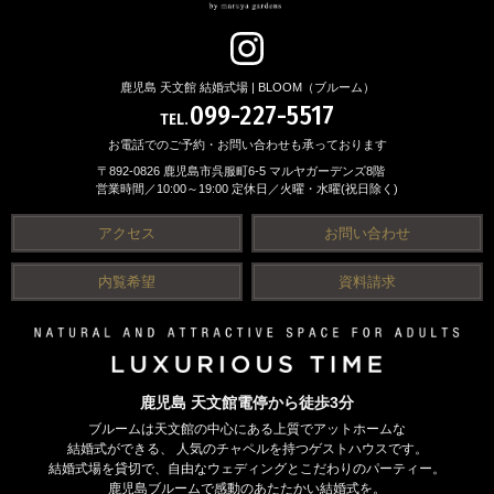
鹿児島 天文館 結婚式場 | BLOOM（ブルーム）
099-227-5517
TEL.
お電話でのご予約・お問い合わせも承っております
〒892-0826 鹿児島市呉服町6-5 マルヤガーデンズ8階
営業時間／10:00～19:00 定休日／火曜・水曜(祝日除く)
アクセス
お問い合わせ
内覧希望
資料請求
鹿児島 天文館電停から徒歩3分
ブルームは天文館の中心にある上質でアットホームな
結婚式ができる、
人気のチャペルを持つゲストハウスです。
結婚式場を貸切で、自由なウェディングとこだわりのパーティー。
鹿児島ブルームで感動のあたたかい結婚式を。