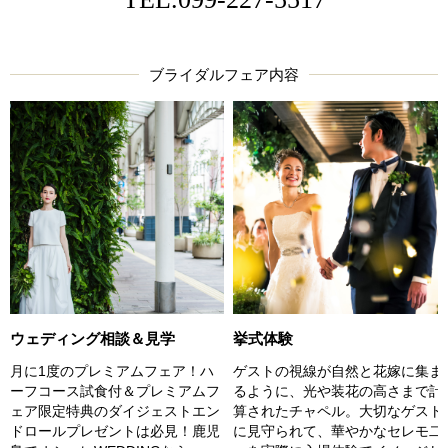
ブライダルフェア内容
ウェディング相談＆見学
挙式体験
月に1度のプレミアムフェア！ハ
ゲストの視線が自然と花嫁に集ま
ーフコース試食付＆プレミアムフ
るように、光や装花の高さまで計
ェア限定特典のダイジェストエン
算されたチャペル。大切なゲスト
ドロールプレゼントは必見！鹿児
に見守られて、華やかなセレモ二