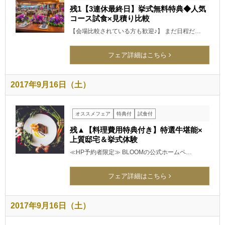
残1【3連休最終日】挙式無料特典◆人気
コース試食×見積り比較
【会場比較されている方も歓迎♪】 まだ日程だ…
フェア詳細はこちら
2017年9月16日（土）
オススメフェア
特典付
試食付
残▲【料理費用特典付き】特選牛堪能×
上質邸宅＆挙式体験
≪HP予約者限定≫ BLOOMの公式ホームペ…
フェア詳細はこちら
2017年9月16日（土）