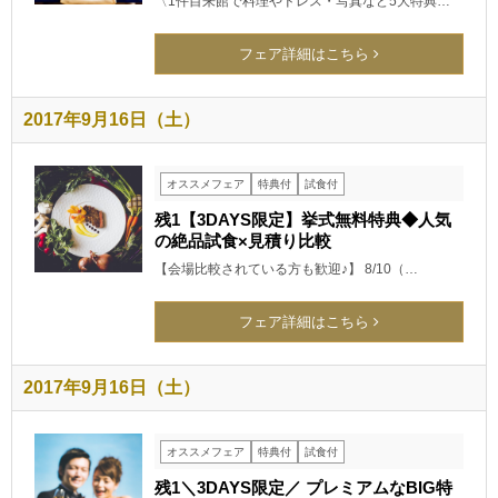
〈1件目来館で料理やドレス・写真など5大特典…
フェア詳細はこちら
2017年9月16日（土）
オススメフェア
特典付
試食付
残1【3DAYS限定】挙式無料特典◆人気
の絶品試食×見積り比較
【会場比較されている方も歓迎♪】 8/10（…
フェア詳細はこちら
2017年9月16日（土）
オススメフェア
特典付
試食付
残1＼3DAYS限定／ プレミアムなBIG特