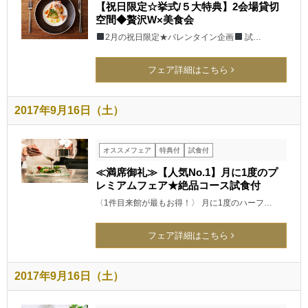
【祝日限定☆挙式/５大特典】2会場貸切
空間◆贅沢W×美食会
2月の祝日限定★バレンタイン企画
試…
フェア詳細はこちら
2017年9月16日（土）
オススメフェア
特典付
試食付
≪満席御礼≫【人気No.1】月に1度のプ
レミアムフェア★絶品コース試食付
〈1件目来館が最もお得！〉 月に1度のハーフ…
フェア詳細はこちら
2017年9月16日（土）