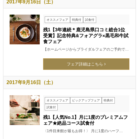
2017年9月16日（土）
オススメフェア
特典付
試食付
残1【3年連続＊鹿児島県口コミ総合1位
受賞】記念特典&フォアグラ×黒毛和牛試
食フェア
【ホームページからブライダルフェアのご予約で…
フェア詳細はこちら
2017年9月16日（土）
オススメフェア
ピックアップフェア
特典付
試食付
残1【人気No.1】月に1度のプレミアムフ
ェア★絶品コース試食付
〈1件目来館が最もお得！〉 月に1度のハーフ…