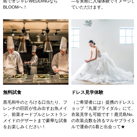
島でオシャレWEDDINGなら
―を実際に入場体験でイメージし
BLOOMへ！
ていただけます。
無料試食
ドレス見学体験
黒毛和牛のとろける口当たり、フ
（ご希望者には）提携のドレスシ
レンチの巨匠が生み出すお魚メイ
ョップ『丸屋ブライダル』にて、
ン、前菜オードブルとレストラン
衣装見学も可能です！鹿児島No.1
メイドのデザートまで豪華な試食
の衣装点数を誇るマルヤブライダ
をお楽しみください！
ルで運命の1着と出会って★