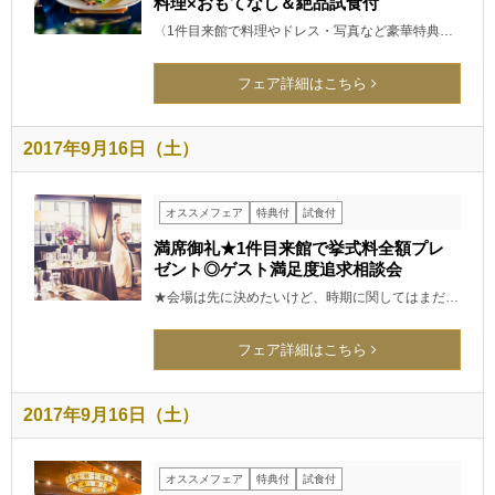
料理×おもてなし＆絶品試食付
〈1件目来館で料理やドレス・写真など豪華特典…
フェア詳細はこちら
2017年9月16日（土）
オススメフェア
特典付
試食付
満席御礼★1件目来館で挙式料全額プレ
ゼント◎ゲスト満足度追求相談会
★会場は先に決めたいけど、時期に関してはまだ…
フェア詳細はこちら
2017年9月16日（土）
オススメフェア
特典付
試食付