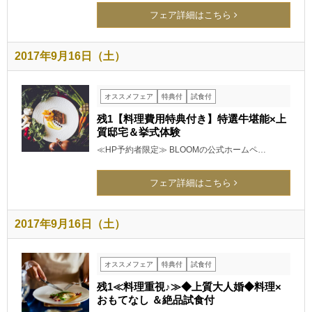
フェア詳細はこちら
2017年9月16日（土）
オススメフェア
特典付
試食付
残1【料理費用特典付き】特選牛堪能×上
質邸宅＆挙式体験
≪HP予約者限定≫ BLOOMの公式ホームペ…
フェア詳細はこちら
2017年9月16日（土）
オススメフェア
特典付
試食付
残1≪料理重視♪≫◆上質大人婚◆料理×
おもてなし ＆絶品試食付