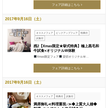
フェア詳細はこちら
2017年9月16日（土）
オススメフェア
ピックアップフェア
特典付
試食付
残2【Xmas限定★挙式特典】極上黒毛和
牛試食×オリジナルW体験
Xmas限定フェア
貸切オリジナルＷ…
フェア詳細はこちら
2017年9月16日（土）
オススメフェア
特典付
試食付
満席御礼≪料理重視♪≫◆上質大人婚◆