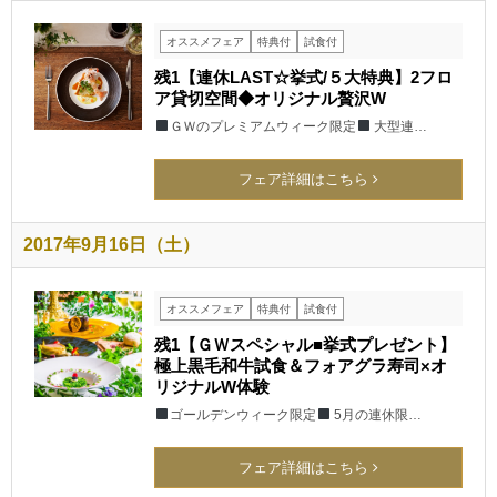
オススメフェア
特典付
試食付
残1【連休LAST☆挙式/５大特典】2フロ
ア貸切空間◆オリジナル贅沢W
ＧＷのプレミアムウィーク限定
大型連…
フェア詳細はこちら
2017年9月16日（土）
オススメフェア
特典付
試食付
残1【ＧＷスペシャル■挙式プレゼント】
極上黒毛和牛試食＆フォアグラ寿司×オ
リジナルW体験
ゴールデンウィーク限定
5月の連休限…
フェア詳細はこちら