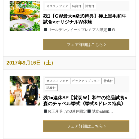
オススメフェア
特典付
試食付
残1【GW最大■挙式特典】極上黒毛和牛
試食×オリジナルW体験
ゴールデンウイークプレミアム限定
G…
フェア詳細はこちら
2017年9月16日（土）
オススメフェア
ピックアップフェア
特典付
試食付
残1■連休SP【貸切Ｗ】和牛の絶品試食×
森のチャペル挙式《挙式&ドレス特典》
お正月明けの3連休限定
試食&amp…
フェア詳細はこちら