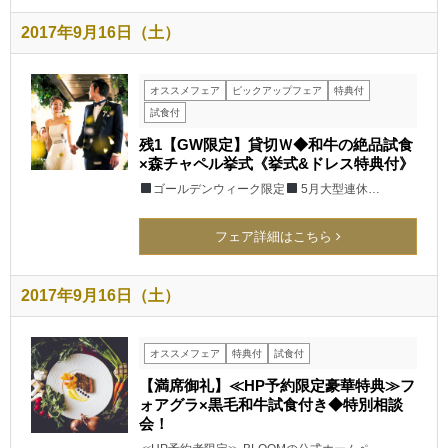
2017年9月16日（土）
オススメフェア
ピックアップフェア
特典付
試食付
残1【GW限定】貸切Ｗ◆和牛の絶品試食
×森チャペル挙式《挙式&ドレス特典付》
ゴールデンウィーク限定
5月大型連休…
フェア詳細はこちら
2017年9月16日（土）
オススメフェア
特典付
試食付
【満席御礼】≪HP予約限定豪華特典≫フ
ォアグラ×黒毛和牛試食付き◆特別相談
会！