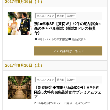
2017年9月16日（土）
オススメフェア
特典付
試食付
残1■年末SP【貸切Ｗ】和牛の絶品試食×
森のチャペル挙式《挙式&ドレス特典
付》
26日・27日の年末限定
絶品試食&…
フェア詳細はこちら
2017年9月16日（土）
オススメフェア
特典付
試食付
【新春限定◆前撮り&挙式0円】HP予約
限定5大特典&絶品試食付プレミアムフェ
ア
2026年最初のBIGフェア開催！初めての式…