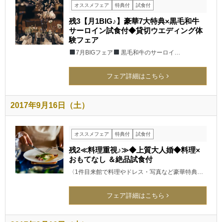
オススメフェア
特典付
試食付
残3【月1BIG♪】豪華7大特典×黒毛和牛
サーロイン試食付◆貸切ウエディング体
験フェア
7月BIGフェア
黒毛和牛のサーロイ…
フェア詳細はこちら
2017年9月16日（土）
オススメフェア
特典付
試食付
残2≪料理重視♪≫◆上質大人婚◆料理×
おもてなし ＆絶品試食付
〈1件目来館で料理やドレス・写真など豪華特典…
フェア詳細はこちら