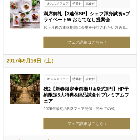
オススメフェア
特典付
試食付
満席御礼【3連休SP】シェフ渾身試食×プ
ライベートW おもてなし提案会
お正月後の連休期間に会場を検討されたい方必見…
フェア詳細はこちら
2017年9月16日（土）
オススメフェア
特典付
試食付
残2【新春限定◆前撮り&挙式0円】HP予
約限定5大特典&絶品試食付プレミアムフ
ェア
2026年最初のBIGフェア開催！初めての式…
フェア詳細はこちら