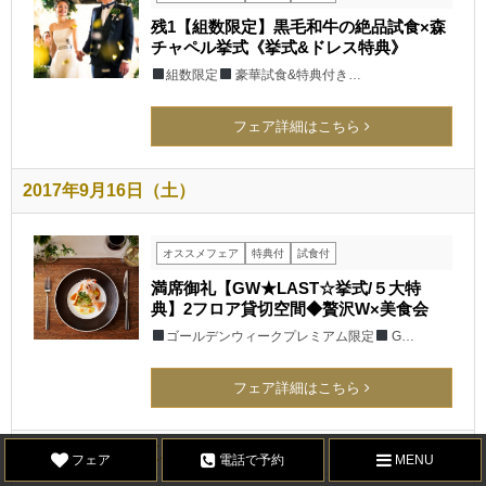
残1【組数限定】黒毛和牛の絶品試食×森
チャペル挙式《挙式&ドレス特典》
組数限定
豪華試食&特典付き…
フェア詳細はこちら
2017年9月16日（土）
オススメフェア
特典付
試食付
満席御礼【GW★LAST☆挙式/５大特
典】2フロア貸切空間◆贅沢W×美食会
ゴールデンウィークプレミアム限定
G…
フェア詳細はこちら
2017年9月16日（土）
フェア
電話で予約
MENU