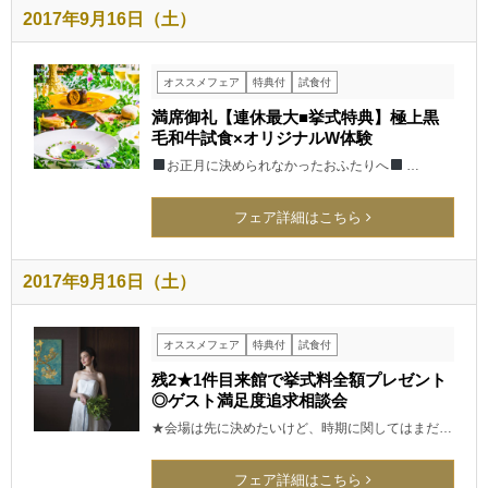
2017年9月16日（土）
オススメフェア
特典付
試食付
満席御礼【連休最大■挙式特典】極上黒
毛和牛試食×オリジナルW体験
お正月に決められなかったおふたりへ
…
フェア詳細はこちら
2017年9月16日（土）
オススメフェア
特典付
試食付
残2★1件目来館で挙式料全額プレゼント
◎ゲスト満足度追求相談会
★会場は先に決めたいけど、時期に関してはまだ…
フェア詳細はこちら