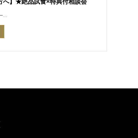
の方へ】★絶品試食×特典付相談会
ー…