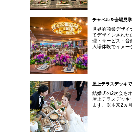
チャペル＆会場見
世界的商業デザイ
てデザインされたの
理・サービス・音
入場体験でイメー
屋上テラスデッキで
結婚式の2次会も
屋上テラスデッキ
ます。※本来2ヵ