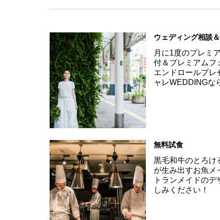
ウェディング相談
月に1度のプレミ
付＆プレミアムフ
エンドロールプレ
ャレWEDDINGな
無料試食
黒毛和牛のとろけ
が生み出すお魚メ
トランメイドのデ
しみください！