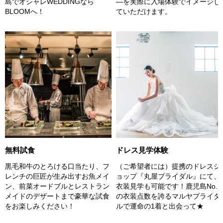
島でオシャレWEDDINGなら
―を実際に入場体験でイメージし
BLOOMへ！
ていただけます。
無料試食
ドレス見学体験
黒毛和牛のとろける口当たり、フ
（ご希望者には）提携のドレスシ
レンチの巨匠が生み出すお魚メイ
ョップ『丸屋ブライダル』にて、
ン、前菜オードブルとレストラン
衣装見学も可能です！鹿児島No.1
メイドのデザートまで豪華な試食
の衣装点数を誇るマルヤブライダ
をお楽しみください！
ルで運命の1着と出会って★