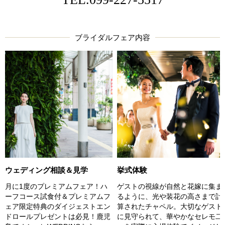
ブライダルフェア内容
ウェディング相談＆見学
挙式体験
月に1度のプレミアムフェア！ハ
ゲストの視線が自然と花嫁に集ま
ーフコース試食付＆プレミアムフ
るように、光や装花の高さまで計
ェア限定特典のダイジェストエン
算されたチャペル。大切なゲスト
ドロールプレゼントは必見！鹿児
に見守られて、華やかなセレモ二