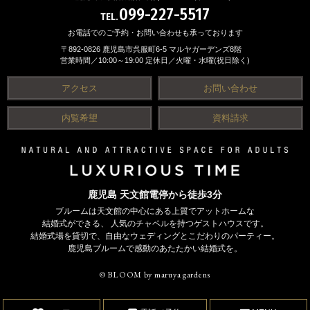
099-227-5517
TEL.
お電話でのご予約・お問い合わせも承っております
〒892-0826 鹿児島市呉服町6-5 マルヤガーデンズ8階
営業時間／10:00～19:00 定休日／火曜・水曜(祝日除く)
アクセス
お問い合わせ
内覧希望
資料請求
鹿児島 天文館電停から徒歩3分
ブルームは天文館の中心にある上質でアットホームな
結婚式ができる、
人気のチャペルを持つゲストハウスです。
結婚式場を貸切で、自由なウェディングとこだわりのパーティー。
鹿児島ブルームで感動のあたたかい結婚式を。
© BLOOM by maruya gardens