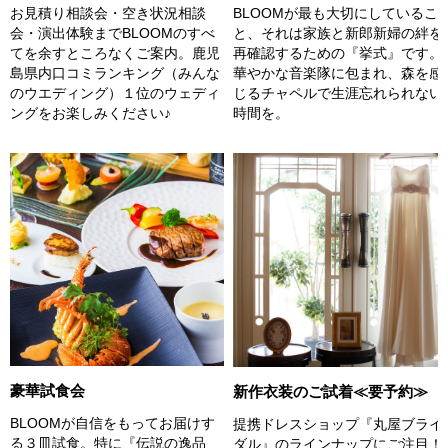
お見積り相談会・空き状況相談
BLOOMが最も大切にしているこ
会・演出体験までBLOOMのすべ
と、それは家族と新郎新婦の絆を
てを余すところなくご案内。鹿児
再確認するための『挙式』です。
島県内口コミランキング（みんな
華やかな音楽隊に包まれ、森を感
のウエディング）１位のウェディ
じるチャペルで生涯忘れられない
ングをお楽しみください♪
時間を。
豪華試食会
新作衣装のご試着≪要予約≫
BLOOMが自信をもってお届けす
提携ドレスショップ『丸屋ブライ
る３皿試食。特に『伝説の逸品
ダル』のラインナップにご注目！