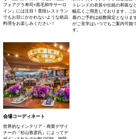
フォアグラ寿司×黒毛和牛サーロ
トレンドの衣装や伝統の和装など
イン』には注目！普段レストラン
幅広くご用意しております。ご試
でもお目にかかれないような絶品
着のご予約は組数限定となります
料理をお楽しみください！
がご見学はいつでもご案内可能で
す。
会場コーディネート
世界的なインテリア・商業デザイ
ナーの『杉山敦彦氏』によってデ
ザインされたのがBLOOM。細部