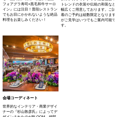
フォアグラ寿司×黒毛和牛サーロ
トレンドの衣装や伝統の和装など
イン』には注目！普段レストラン
幅広くご用意しております。ご試
でもお目にかかれないような絶品
着のご予約は組数限定となります
料理をお楽しみください！
がご見学はいつでもご案内可能で
す。
会場コーディネート
世界的なインテリア・商業デザイ
ナーの『杉山敦彦氏』によってデ
ザインされたのがBLOOM。細部