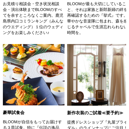
お見積り相談会・空き状況相談
BLOOMが最も大切にしているこ
会・演出体験までBLOOMのすべ
と、それは家族と新郎新婦の絆を
てを余すところなくご案内。鹿児
再確認するための『挙式』です。
島県内口コミランキング（みんな
華やかな音楽隊に包まれ、森を感
のウエディング）１位のウェディ
じるチャペルで生涯忘れられない
ングをお楽しみください♪
時間を。
豪華試食会
新作衣装のご試着≪要予約≫
BLOOMが自信をもってお届けす
提携ドレスショップ『丸屋ブライ
る３皿試食。特に『伝説の逸品
ダル』のラインナップにご注目！