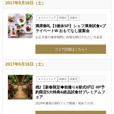
2017年9月16日（土）
オススメフェア
特典付
試食付
満席御礼【3連休SP】シェフ渾身試食×プ
ライベートW おもてなし提案会
お正月後の連休期間に会場を検討されたい方必見…
フェア詳細はこちら
2017年9月16日（土）
オススメフェア
特典付
試食付
残2【新春限定◆前撮り&挙式0円】HP予
約限定5大特典&絶品試食付プレミアムフ
ェア
2026年最初のBIGフェア開催！初めての式…