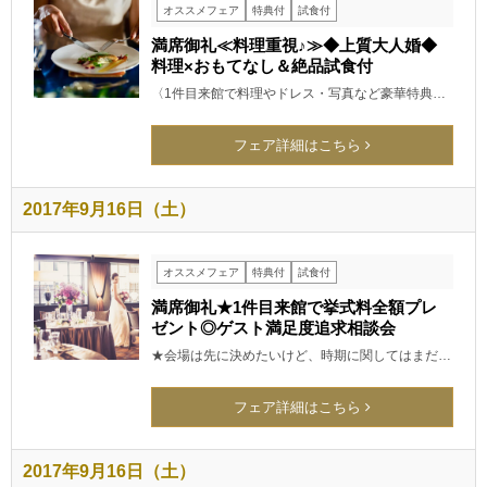
オススメフェア
特典付
試食付
満席御礼≪料理重視♪≫◆上質大人婚◆
料理×おもてなし＆絶品試食付
〈1件目来館で料理やドレス・写真など豪華特典…
フェア詳細はこちら
2017年9月16日（土）
オススメフェア
特典付
試食付
満席御礼★1件目来館で挙式料全額プレ
ゼント◎ゲスト満足度追求相談会
★会場は先に決めたいけど、時期に関してはまだ…
フェア詳細はこちら
2017年9月16日（土）