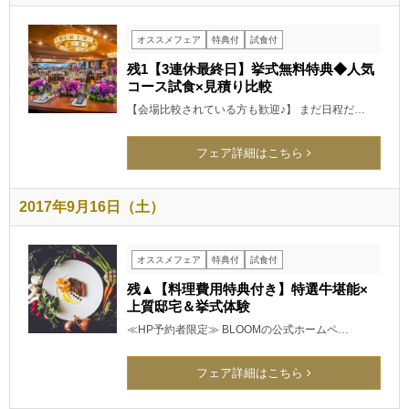
オススメフェア
特典付
試食付
残1【3連休最終日】挙式無料特典◆人気
コース試食×見積り比較
【会場比較されている方も歓迎♪】 まだ日程だ…
フェア詳細はこちら
2017年9月16日（土）
オススメフェア
特典付
試食付
残▲【料理費用特典付き】特選牛堪能×
上質邸宅＆挙式体験
≪HP予約者限定≫ BLOOMの公式ホームペ…
フェア詳細はこちら