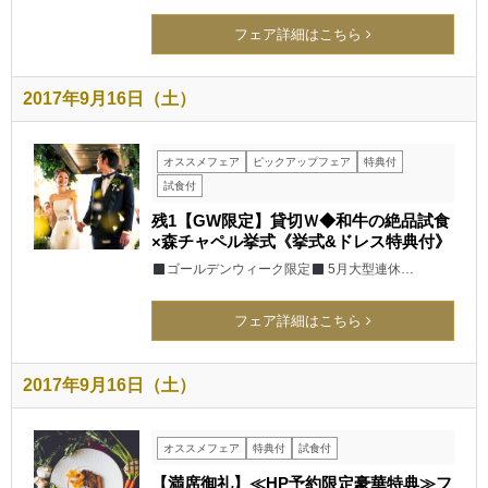
フェア詳細はこちら
2017年9月16日（土）
オススメフェア
ピックアップフェア
特典付
試食付
残1【GW限定】貸切Ｗ◆和牛の絶品試食
×森チャペル挙式《挙式&ドレス特典付》
ゴールデンウィーク限定
5月大型連休…
フェア詳細はこちら
2017年9月16日（土）
オススメフェア
特典付
試食付
【満席御礼】≪HP予約限定豪華特典≫フ