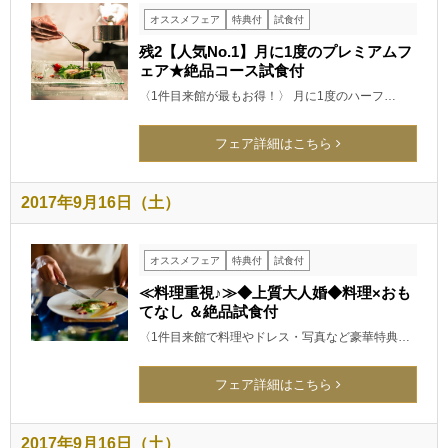
オススメフェア
特典付
試食付
残2【人気No.1】月に1度のプレミアムフ
ェア★絶品コース試食付
〈1件目来館が最もお得！〉 月に1度のハーフ…
フェア詳細はこちら
2017年9月16日（土）
オススメフェア
特典付
試食付
≪料理重視♪≫◆上質大人婚◆料理×おも
てなし ＆絶品試食付
〈1件目来館で料理やドレス・写真など豪華特典…
フェア詳細はこちら
2017年9月16日（土）