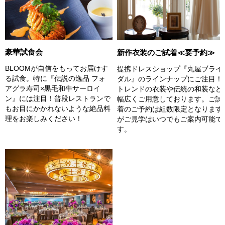
豪華試食会
新作衣装のご試着≪要予約≫
BLOOMが自信をもってお届けす
提携ドレスショップ『丸屋ブライ
る試食。特に『伝説の逸品 フォ
ダル』のラインナップにご注目！
アグラ寿司×黒毛和牛サーロイ
トレンドの衣装や伝統の和装など
ン』には注目！普段レストランで
幅広くご用意しております。ご試
もお目にかかれないような絶品料
着のご予約は組数限定となります
理をお楽しみください！
がご見学はいつでもご案内可能で
す。