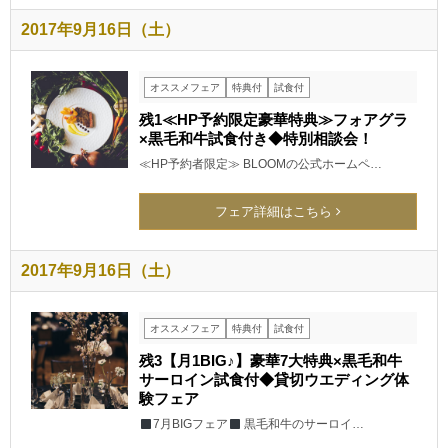
2017年9月16日（土）
オススメフェア
特典付
試食付
残1≪HP予約限定豪華特典≫フォアグラ
×黒毛和牛試食付き◆特別相談会！
≪HP予約者限定≫ BLOOMの公式ホームペ…
フェア詳細はこちら
2017年9月16日（土）
オススメフェア
特典付
試食付
残3【月1BIG♪】豪華7大特典×黒毛和牛
サーロイン試食付◆貸切ウエディング体
験フェア
7月BIGフェア
黒毛和牛のサーロイ…