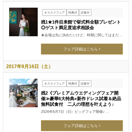
オススメフェア
特典付
試食付
残1★1件目来館で挙式料全額プレゼント
◎ゲスト満足度追求相談会
★会場は先に決めたいけど、時期に関してはまだ…
フェア詳細はこちら
2017年9月16日（土）
オススメフェア
特典付
試食付
残2《プレミアムウエディングフェア開
催≫豪華6大特典×新作ドレス試着＆絶品
無料試食付 二人の理想を叶えよう♪
2026年6月7日（日）ビッグフェア開催♪ …
フェア詳細はこちら