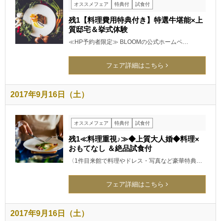
オススメフェア
特典付
試食付
残1【料理費用特典付き】特選牛堪能×上
質邸宅＆挙式体験
≪HP予約者限定≫ BLOOMの公式ホームペ…
フェア詳細はこちら
2017年9月16日（土）
オススメフェア
特典付
試食付
残1≪料理重視♪≫◆上質大人婚◆料理×
おもてなし ＆絶品試食付
〈1件目来館で料理やドレス・写真など豪華特典…
フェア詳細はこちら
2017年9月16日（土）