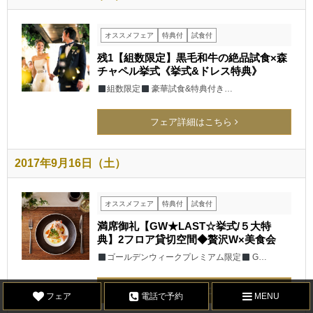
オススメフェア
特典付
試食付
残1【組数限定】黒毛和牛の絶品試食×森
チャペル挙式《挙式&ドレス特典》
組数限定
豪華試食&特典付き…
フェア詳細はこちら
2017年9月16日（土）
オススメフェア
特典付
試食付
満席御礼【GW★LAST☆挙式/５大特
典】2フロア貸切空間◆贅沢W×美食会
ゴールデンウィークプレミアム限定
G…
フェア詳細はこちら
フェア
電話で予約
MENU