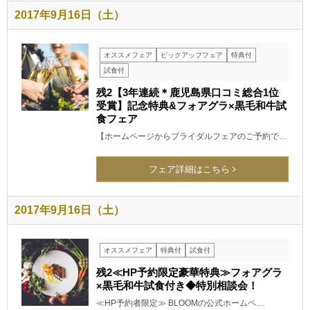
2017年9月16日（土）
オススメフェア
ピックアップフェア
特典付
試食付
残2【3年連続＊鹿児島県口コミ総合1位
受賞】記念特典&フォアグラ×黒毛和牛試
食フェア
【ホームページからブライダルフェアのご予約で…
フェア詳細はこちら
2017年9月16日（土）
オススメフェア
特典付
試食付
残2≪HP予約限定豪華特典≫フォアグラ
×黒毛和牛試食付き◆特別相談会！
≪HP予約者限定≫ BLOOMの公式ホームペ…