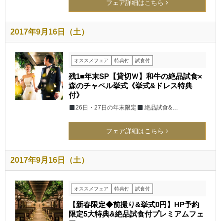
フェア詳細はこちら
2017年9月16日（土）
オススメフェア
特典付
試食付
残1■年末SP【貸切Ｗ】和牛の絶品試食×
森のチャペル挙式《挙式&ドレス特典
付》
26日・27日の年末限定
絶品試食&…
フェア詳細はこちら
2017年9月16日（土）
オススメフェア
特典付
試食付
【新春限定◆前撮り&挙式0円】HP予約
限定5大特典&絶品試食付プレミアムフェ