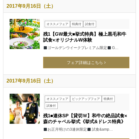
2017年9月16日（土）
オススメフェア
特典付
試食付
残1【GW最大■挙式特典】極上黒毛和牛
試食×オリジナルW体験
ゴールデンウイークプレミアム限定
G…
フェア詳細はこちら
2017年9月16日（土）
オススメフェア
ピックアップフェア
特典付
試食付
残1■連休SP【貸切Ｗ】和牛の絶品試食×
森のチャペル挙式《挙式&ドレス特典》
お正月明けの3連休限定
試食&amp…