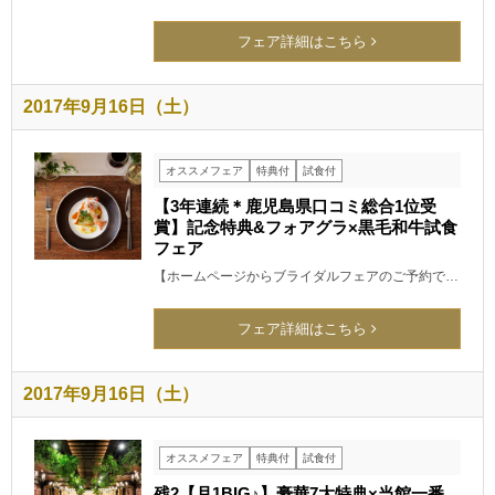
フェア詳細はこちら
2017年9月16日（土）
オススメフェア
特典付
試食付
【3年連続＊鹿児島県口コミ総合1位受
賞】記念特典&フォアグラ×黒毛和牛試食
フェア
【ホームページからブライダルフェアのご予約で…
フェア詳細はこちら
2017年9月16日（土）
オススメフェア
特典付
試食付
残2【月1BIG♪】豪華7大特典×当館一番