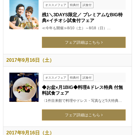
オススメフェア
特典付
試食付
残1＼3DAYS限定／ プレミアムなBIG特
典×イチオシ試食付フェア
≪今年も開催≫8/10（土）～8/18（日）…
フェア詳細はこちら
2017年9月16日（土）
オススメフェア
特典付
試食付
◆お盆×月1BIG◆料理&ドレス特典 付無
料試食フェア
〈1件目来館で料理やドレス・写真など5大特典…
フェア詳細はこちら
2017年9月16日（土）