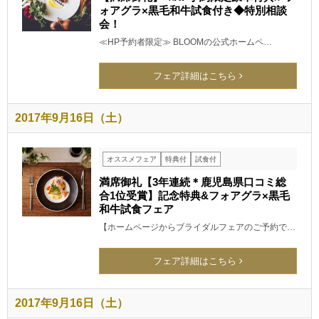
ォアグラ×黒毛和牛試食付き◆特別相談
会！
≪HP予約者限定≫ BLOOMの公式ホームペ…
フェア詳細はこちら
2017年9月16日（土）
オススメフェア
特典付
試食付
満席御礼【3年連続＊鹿児島県口コミ総
合1位受賞】記念特典&フォアグラ×黒毛
和牛試食フェア
【ホームページからブライダルフェアのご予約で…
フェア詳細はこちら
2017年9月16日（土）