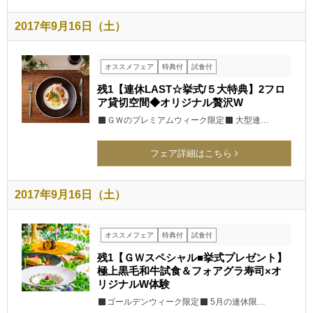
2017年9月16日（土）
オススメフェア
特典付
試食付
残1【連休LAST☆挙式/５大特典】2フロ
ア貸切空間◆オリジナル贅沢W
ＧＷのプレミアムウィーク限定
大型連…
フェア詳細はこちら
2017年9月16日（土）
オススメフェア
特典付
試食付
残1【ＧＷスペシャル■挙式プレゼント】
極上黒毛和牛試食＆フォアグラ寿司×オ
リジナルW体験
ゴールデンウィーク限定
5月の連休限…