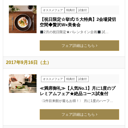
オススメフェア
特典付
試食付
【祝日限定☆挙式/５大特典】2会場貸切
空間◆贅沢W×美食会
2月の祝日限定★バレンタイン企画
試…
フェア詳細はこちら
2017年9月16日（土）
オススメフェア
特典付
試食付
≪満席御礼≫【人気No.1】月に1度のプ
レミアムフェア★絶品コース試食付
〈1件目来館が最もお得！〉 月に1度のハーフ…
フェア詳細はこちら