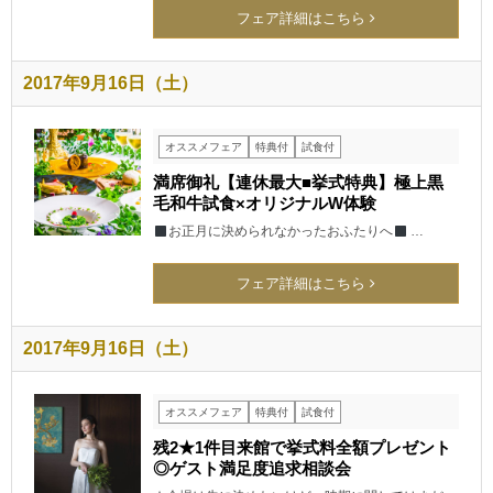
フェア詳細はこちら
2017年9月16日（土）
オススメフェア
特典付
試食付
満席御礼【連休最大■挙式特典】極上黒
毛和牛試食×オリジナルW体験
お正月に決められなかったおふたりへ
…
フェア詳細はこちら
2017年9月16日（土）
オススメフェア
特典付
試食付
残2★1件目来館で挙式料全額プレゼント
◎ゲスト満足度追求相談会