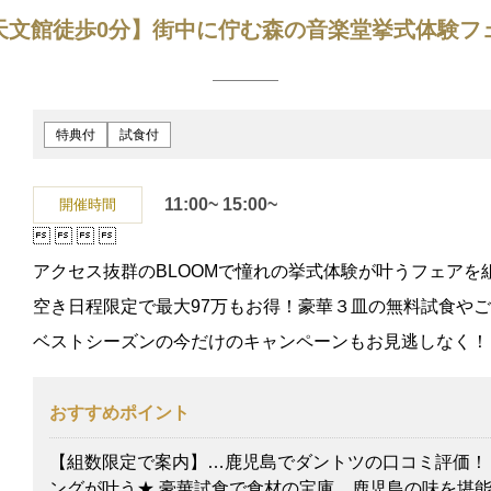
天文館徒歩0分】街中に佇む森の音楽堂挙式体験フ
特典付
試食付
11:00~
15:00~
開催時間




アクセス抜群のBLOOMで憧れの挙式体験が叶うフェアを
空き日程限定で最大97万もお得！豪華３皿の無料試食やご
ベストシーズンの今だけのキャンペーンもお見逃しなく！
おすすめポイント
【組数限定で案内】…鹿児島でダントツの口コミ評価！
ングが叶う★ 豪華試食で食材の宝庫、鹿児島の味を堪能