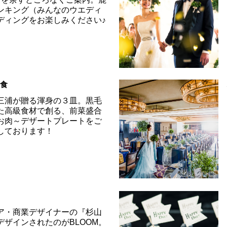
ンキング（みんなのウエディ
ディングをお楽しみください♪
試食
三浦が贈る渾身の３皿。黒毛
た高級食材で創る、前菜盛合
お肉～デザートプレートをご
しております！
ト
ア・商業デザイナーの『杉山
デザインされたのがBLOOM。