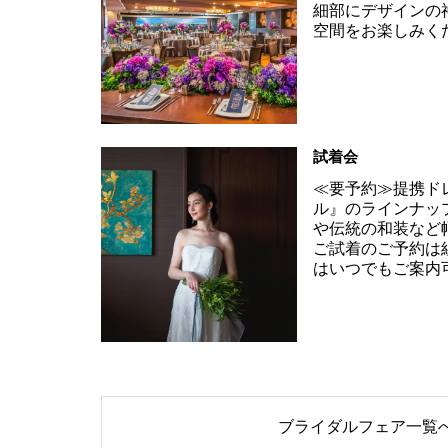
細部にデザインの
空間をお楽しみく
試着会
≪要予約≫提携ド
ル』のラインナッ
や伝統の和装など
ご試着のご予約は
はいつでもご案内
ブライダルフェア一覧