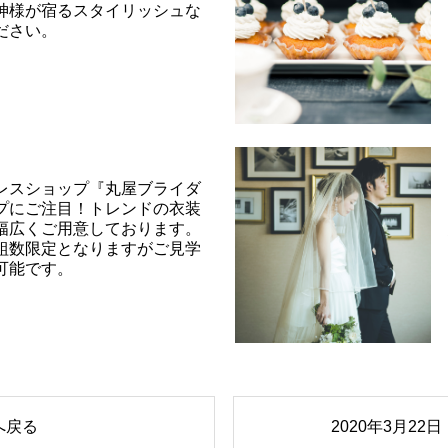
神様が宿るスタイリッシュな
ださい。
レスショップ『丸屋ブライダ
プにご注目！トレンドの衣装
幅広くご用意しております。
組数限定となりますがご見学
可能です。
へ戻る
2020年3月2