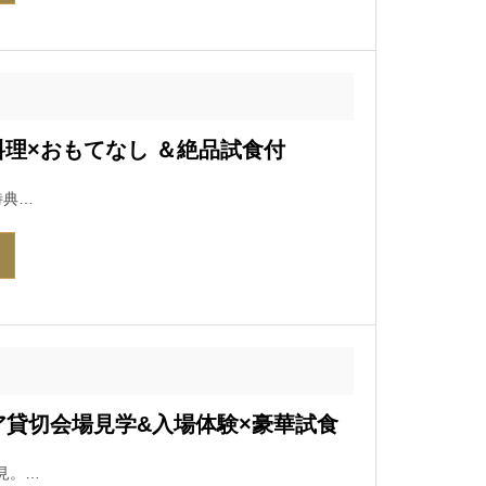
理×おもてなし ＆絶品試食付
特典…
ア貸切会場見学&入場体験×豪華試食
見。…