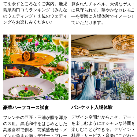
てを余すところなくご案内。鹿児
算されたチャペル。大切なゲスト
島県内口コミランキング（みんな
に見守られて、華やかなセレモ二
のウエディング）１位のウェディ
―を実際に入場体験でイメージし
ングをお楽しみください♪
ていただけます。
バンケット入場体験
豪華ハーフコース試食
デザイン空間だからこそ、デート
フレンチの巨匠・三浦が贈る渾身
を楽しむようにオシャレな時間を
の３皿。黒毛和牛をはじめとした
楽しむことができる。デザイン・
高級食材で創る、前菜盛合せ～メ
料理・サービス・音楽にこだわっ
インお魚＆お肉～デザートプレー