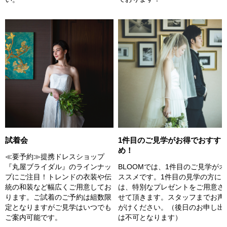
試着会
1件目のご見学がお得でおすす
め！
≪要予約≫提携ドレスショップ
『丸屋ブライダル』のラインナッ
BLOOMでは、1件目のご見学がオ
プにご注目！トレンドの衣装や伝
ススメです。1件目の見学の方に
統の和装など幅広くご用意してお
は、特別なプレゼントをご用意さ
ります。ご試着のご予約は組数限
せて頂きます。スタッフまでお声
定となりますがご見学はいつでも
がけください。（後日のお申し出
ご案内可能です。
は不可となります）