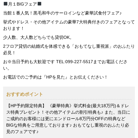
月１BIGフェア
当館１番人気！黒毛和牛のサーロインなど豪華試食付フェア♪
挙式やドレス・その他アイテムの豪華7大特典付きのフェアとなって
おります！
少人数、大人数どちらでも貸切OK。
2フロア貸切の結婚式を体感できる「おもてなし重視派」のおふたり
必見！
お※当日予約も大歓迎です TEL:099-227-5517までお電話くださ
い。
お電話でのご予約は『HPを見た』とお伝えください！
おすすめポイント
【HP予約限定特典】 《豪華特典》挙式料金(最大18万円)＆ドレ
ス特典プレゼント！その他アイテムの割引特典も♪ また、当日に
ご成約のお客様には更にエンドロール8万円分OFFの特典など
BIGな特典をご用意しております♪ おもてなし重視のおふたり必
見のフェアです♪