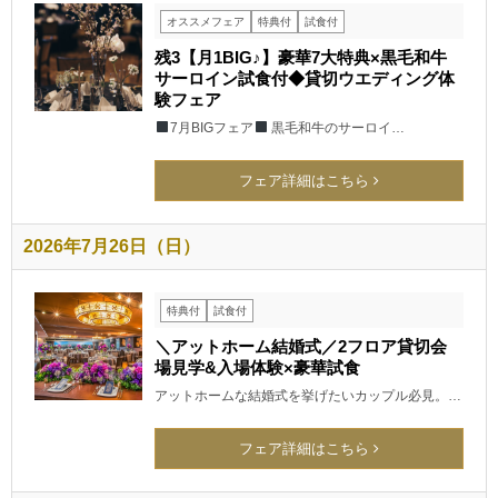
オススメフェア
特典付
試食付
残3【月1BIG♪】豪華7大特典×黒毛和牛
サーロイン試食付◆貸切ウエディング体
験フェア
7月BIGフェア
黒毛和牛のサーロイ…
フェア詳細はこちら
2026年7月26日（日）
特典付
試食付
＼アットホーム結婚式／2フロア貸切会
場見学&入場体験×豪華試食
アットホームな結婚式を挙げたいカップル必見。…
フェア詳細はこちら