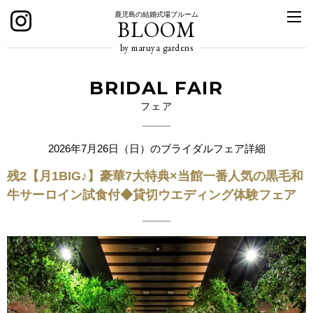
鹿児島の結婚式場ブルーム
BLOOM
by maruya gardens
BRIDAL FAIR
フェア
2026年7月26日（日）のブライダルフェア詳細
残2【月1BIG♪】豪華7大特典×当館一番人気の黒毛和
牛サーロイン試食付◆貸切ウエディング体験フェア