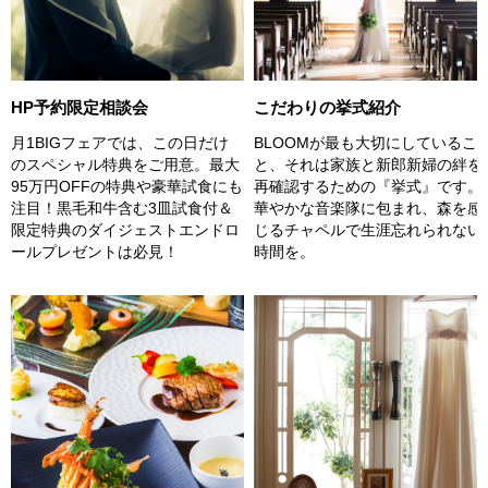
こだわりの挙式紹介
HP予約限定相談会
BLOOMが最も大切にしているこ
月1BIGフェアでは、この日だけ
と、それは家族と新郎新婦の絆を
のスペシャル特典をご用意。最大
再確認するための『挙式』です。
95万円OFFの特典や豪華試食にも
華やかな音楽隊に包まれ、森を感
注目！黒毛和牛含む3皿試食付＆
じるチャペルで生涯忘れられない
限定特典のダイジェストエンドロ
時間を。
ールプレゼントは必見！