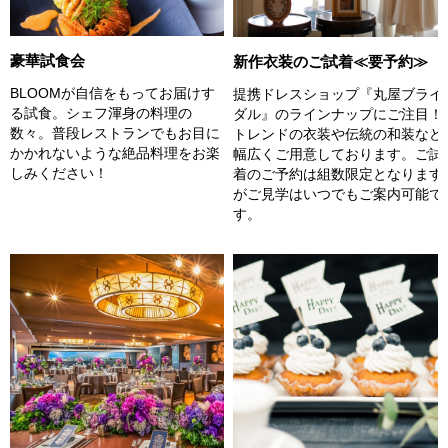
豪華試食会
新作衣装のご試着≪要予約≫
BLOOMが自信をもってお届けす
提携ドレスショップ『丸屋ブライ
る試食。シェフ渾身の料理の
ダル』のラインナップにご注目！
数々。普段レストランでもお目に
トレンドの衣装や伝統の和装など
かかれないような絶品料理をお楽
幅広くご用意しております。ご試
しみください！
着のご予約は組数限定となります
がご見学はいつでもご案内可能で
す。