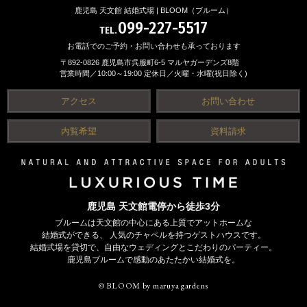
鹿児島 天文館 結婚式場 | BLOOM（ブルーム）
099-227-5517
TEL.
お電話でのご予約・お問い合わせも承っております
〒892-0826 鹿児島市呉服町6-5 マルヤガーデンズ8階
営業時間／10:00～19:00 定休日／火曜・水曜(祝日除く)
アクセス
お問い合わせ
内覧希望
資料請求
鹿児島 天文館電停から徒歩3分
ブルームは天文館の中心にある上質でアットホームな
結婚式ができる、
人気のチャペルを持つゲストハウスです。
結婚式場を貸切で、自由なウェディングとこだわりのパーティー。
鹿児島ブルームで感動のあたたかい結婚式を。
© BLOOM by maruya gardens