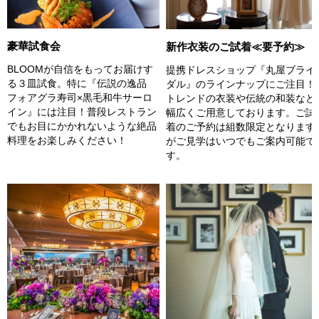
豪華試食会
新作衣装のご試着≪要予約≫
BLOOMが自信をもってお届けす
提携ドレスショップ『丸屋ブライ
る３皿試食。特に『伝説の逸品
ダル』のラインナップにご注目！
フォアグラ寿司×黒毛和牛サーロ
トレンドの衣装や伝統の和装など
イン』には注目！普段レストラン
幅広くご用意しております。ご試
でもお目にかかれないような絶品
着のご予約は組数限定となります
料理をお楽しみください！
がご見学はいつでもご案内可能で
す。