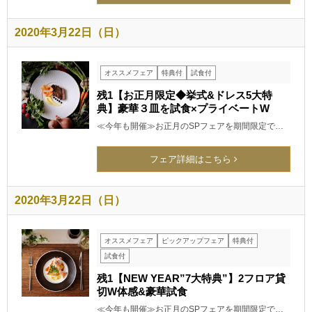
2020年3月22日（日）
オススメフェア
特典付
試食付
残1【お正月限定◆挙式&ドレス5大特
典】豪華３皿を試食×プライベートW
≪今年も開催≫お正月のSPフェアを期間限定で…
フェア詳細はこちら
2020年3月22日（日）
オススメフェア
ピックアップフェア
特典付
試食付
残1【NEW YEAR”7大特典”】2フロア貸
切W体感&豪華試食
≪今年も開催≫お正月のSPフェアを期間限定で…