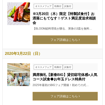
オススメフェア
特典付
試食付
※3月20日（木）限定【特製試食付】お
洒落にもてなす！ゲスト満足度追求相談
会
【BLOOM総料理長が贈る、渾身の3皿を無料…
フェア詳細はこちら
2020年3月22日（日）
オススメフェア
特典付
試食付
満席御礼【新春BIG】貸切邸宅体感×人気
コース試食◆お年玉ドレス特典付
2025年最初のBIGフェア開催！初めての式…
フェア詳細はこちら