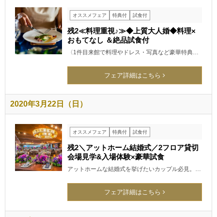
オススメフェア
特典付
試食付
残2≪料理重視♪≫◆上質大人婚◆料理×
おもてなし ＆絶品試食付
〈1件目来館で料理やドレス・写真など豪華特典…
フェア詳細はこちら
2020年3月22日（日）
オススメフェア
特典付
試食付
残2＼アットホーム結婚式／2フロア貸切
会場見学&入場体験×豪華試食
アットホームな結婚式を挙げたいカップル必見。…
フェア詳細はこちら