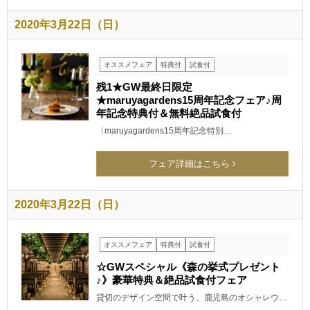
2020年3月22日（日）
オススメフェア
特典付
試食付
残1★GW最終日限定
★maruyagardens15周年記念フェア♪周
年記念特典付＆無料絶品試食付
〈maruyagardens15周年記念特別…
フェア詳細はこちら
2020年3月22日（日）
オススメフェア
特典付
試食付
☆GWスペシャル《森の挙式プレゼント
♪》豪華特典＆絶品試食付フェア
貸切のデザイン空間で叶う、鹿児島のオシャレウ…