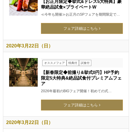
【お正月限定◆挙式&ドレス5大特典】豪
華絶品試食×プライベートW
≪今年も開催≫お正月のSPフェアを期間限定で…
フェア詳細はこちら
2020年3月22日（日）
オススメフェア
特典付
試食付
【新春限定◆前撮り&挙式0円】HP予約
限定5大特典&絶品試食付プレミアムフェ
ア
2026年最初のBIGフェア開催！初めての式…
フェア詳細はこちら
2020年3月22日（日）