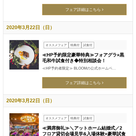
フェア詳細はこちら
2020年3月22日（日）
オススメフェア
特典付
試食付
≪HP予約限定豪華特典≫フォアグラ×黒
毛和牛試食付き◆特別相談会！
≪HP予約者限定≫ BLOOMの公式ホームペ…
フェア詳細はこちら
2020年3月22日（日）
オススメフェア
特典付
試食付
≪満席御礼≫＼アットホーム結婚式／2
フロア貸切会場見学&入場体験×豪華試食