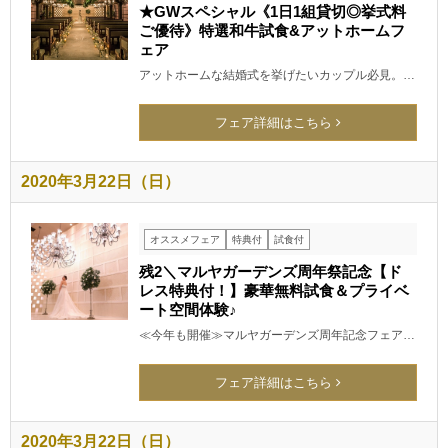
★GWスペシャル《1日1組貸切◎挙式料
ご優待》特選和牛試食&アットホームフ
ェア
アットホームな結婚式を挙げたいカップル必見。…
フェア詳細はこちら
2020年3月22日（日）
オススメフェア
特典付
試食付
残2＼マルヤガーデンズ周年祭記念【ド
レス特典付！】豪華無料試食＆プライベ
ート空間体験♪
≪今年も開催≫マルヤガーデンズ周年記念フェア…
フェア詳細はこちら
2020年3月22日（日）