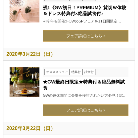
残1《GW初日！PREMIUM》貸切Ｗ体験
＆ドレス特典付×絶品試食付♪
≪今年も開催≫GWのSPフェアを11日間限定…
フェア詳細はこちら
2020年3月22日（日）
オススメフェア
特典付
試食付
★GW最終日限定★特典付＆絶品無料試
食
GWの連休期間に会場を検討されたい方必見！試…
フェア詳細はこちら
2020年3月22日（日）