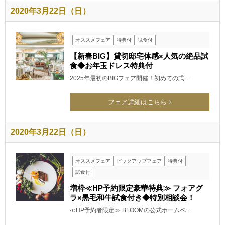
2020年3月22日（日）
オススメフェア
特典付
試食付
【新春BIG】貸切邸宅体感×人気の絶品試
食◆お年玉ドレス特典付
2025年最初のBIGフェア開催！初めての式…
フェア詳細はこちら
2020年3月22日（日）
オススメフェア
ピックアップフェア
特典付
試食付
増枠≪HP予約限定豪華特典≫ フォアグ
ラ×黒毛和牛試食付き◆特別相談会！
≪HP予約者限定≫ BLOOMの公式ホームペ…