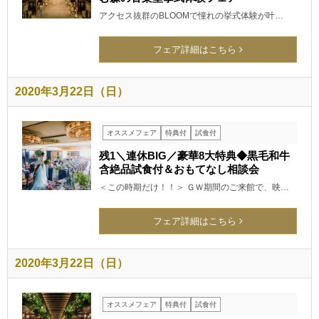
アクセス抜群のBLOOMで憧れの挙式体験が叶…
フェア詳細はこちら
2020年3月22日（日）
オススメフェア
特典付
試食付
残1＼連休BIG／豪華8大特典◆黒毛和牛
含絶品試食付＆おもてなし相談会
＜この時期だけ！！＞ ＧＷ期間のご来館で、映…
フェア詳細はこちら
2020年3月22日（日）
オススメフェア
特典付
試食付