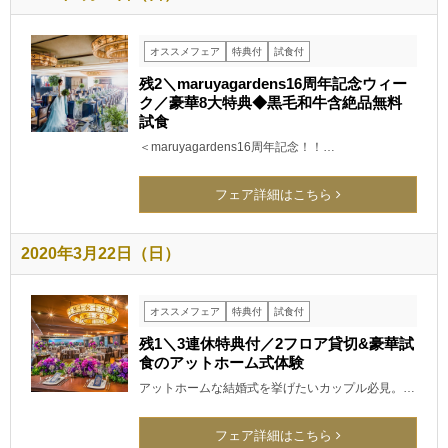
オススメフェア
特典付
試食付
残2＼maruyagardens16周年記念ウィー
ク／豪華8大特典◆黒毛和牛含絶品無料
試食
＜maruyagardens16周年記念！！…
フェア詳細はこちら
2020年3月22日（日）
オススメフェア
特典付
試食付
残1＼3連休特典付／2フロア貸切&豪華試
食のアットホーム式体験
アットホームな結婚式を挙げたいカップル必見。…
フェア詳細はこちら