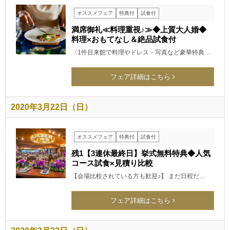
オススメフェア
特典付
試食付
満席御礼≪料理重視♪≫◆上質大人婚◆
料理×おもてなし＆絶品試食付
〈1件目来館で料理やドレス・写真など豪華特典…
フェア詳細はこちら
2020年3月22日（日）
オススメフェア
特典付
試食付
残1【3連休最終日】挙式無料特典◆人気
コース試食×見積り比較
【会場比較されている方も歓迎♪】 まだ日程だ…
フェア詳細はこちら