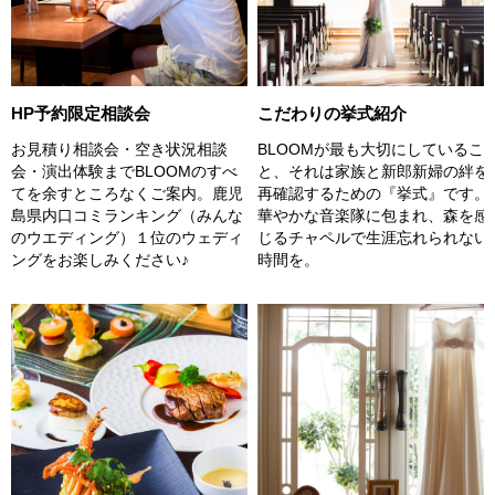
こだわりの挙式紹介
HP予約限定相談会
BLOOMが最も大切にしているこ
お見積り相談会・空き状況相談
と、それは家族と新郎新婦の絆を
会・演出体験までBLOOMのすべ
再確認するための『挙式』です。
てを余すところなくご案内。鹿児
華やかな音楽隊に包まれ、森を感
島県内口コミランキング（みんな
じるチャペルで生涯忘れられない
のウエディング）１位のウェディ
時間を。
ングをお楽しみください♪