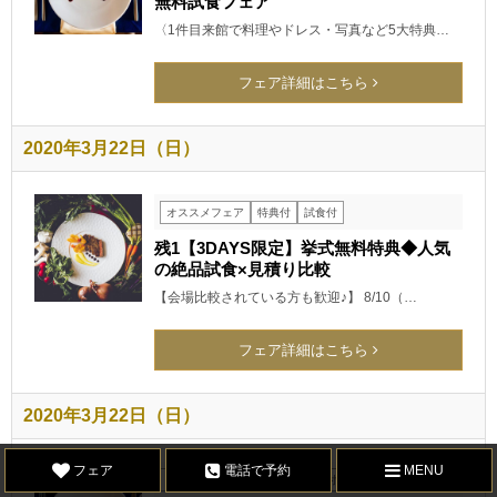
無料試食フェア
〈1件目来館で料理やドレス・写真など5大特典…
フェア詳細はこちら
2020年3月22日（日）
オススメフェア
特典付
試食付
残1【3DAYS限定】挙式無料特典◆人気
の絶品試食×見積り比較
【会場比較されている方も歓迎♪】 8/10（…
フェア詳細はこちら
2020年3月22日（日）
フェア
電話で予約
MENU
オススメフェア
特典付
試食付