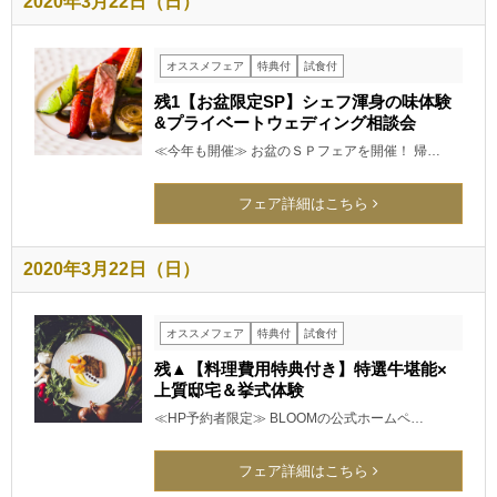
2020年3月22日（日）
オススメフェア
特典付
試食付
残1【お盆限定SP】シェフ渾身の味体験
&プライベートウェディング相談会
≪今年も開催≫ お盆のＳＰフェアを開催！ 帰…
フェア詳細はこちら
2020年3月22日（日）
オススメフェア
特典付
試食付
残▲【料理費用特典付き】特選牛堪能×
上質邸宅＆挙式体験
≪HP予約者限定≫ BLOOMの公式ホームペ…
フェア詳細はこちら