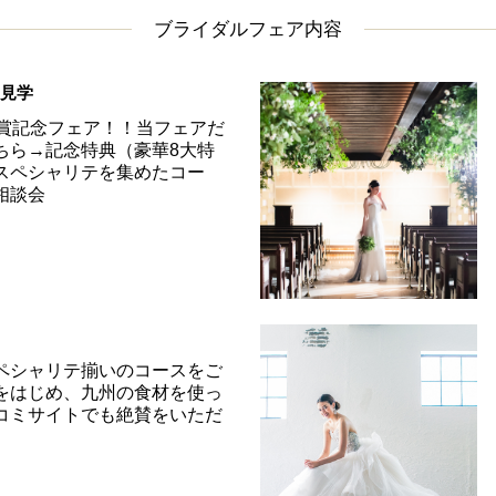
ブライダルフェア内容
＆見学
受賞記念フェア！！当フェアだ
ちら→記念特典（豪華8大特
スペシャリテを集めたコー
相談会
ペシャリテ揃いのコースをご
をはじめ、九州の食材を使っ
コミサイトでも絶賛をいただ