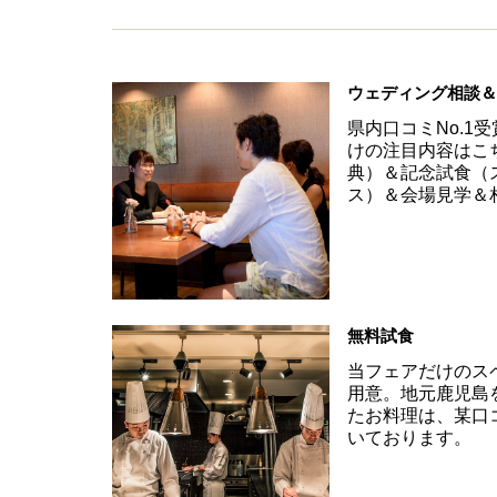
ウェディング相談
県内口コミNo.1
けの注目内容はこ
典）＆記念試食（
ス）＆会場見学＆
無料試食
当フェアだけのス
用意。地元鹿児島
たお料理は、某口
いております。