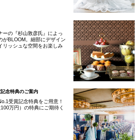
学
ナーの『杉山敦彦氏』によっ
のがBLOOM。細部にデザイン
イリッシュな空間をお楽しみ
受賞記念特典のご案内
o.1受賞記念特典をご用意！
100万円）の特典にご期待く