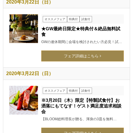
2020年3月22日（日）
オススメフェア
特典付
試食付
★GW最終日限定★特典付＆絶品無料試
食
GWの連休期間に会場を検討されたい方必見！試…
フェア詳細はこちら
2020年3月22日（日）
オススメフェア
特典付
試食付
※3月20日（木）限定【特製試食付】お
洒落にもてなす！ゲスト満足度追求相談
会
【BLOOM総料理長が贈る、渾身の3皿を無料…