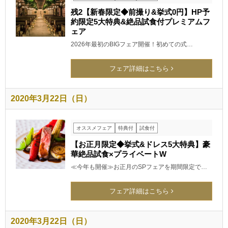
残2【新春限定◆前撮り&挙式0円】HP予
約限定5大特典&絶品試食付プレミアムフ
ェア
2026年最初のBIGフェア開催！初めての式…
フェア詳細はこちら
2020年3月22日（日）
オススメフェア
特典付
試食付
【お正月限定◆挙式&ドレス5大特典】豪
華絶品試食×プライベートW
≪今年も開催≫お正月のSPフェアを期間限定で…
フェア詳細はこちら
2020年3月22日（日）