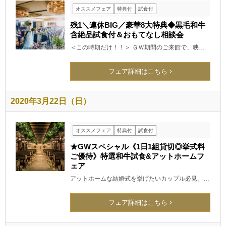
オススメフェア
特典付
試食付
残1＼連休BIG／豪華8大特典◆黒毛和牛
含絶品試食付＆おもてなし相談会
＜この時期だけ！！＞ ＧＷ期間のご来館で、映…
フェア詳細はこちら
2020年3月22日（日）
オススメフェア
特典付
試食付
★GWスペシャル《1日1組貸切◎挙式料
ご優待》特選和牛試食&アットホームフ
ェア
アットホームな結婚式を挙げたいカップル必見。…
フェア詳細はこちら