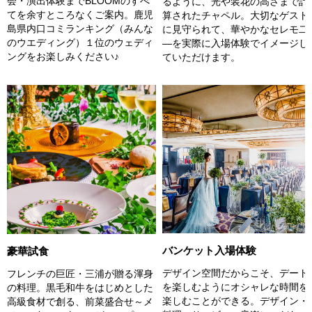
会・演出体験までBLOOMのすべ
るように、光や装花の高さまで計
てを余すところなくご案内。鹿児
算されたチャペル。大切なゲスト
島県内口コミランキング（みんな
に見守られて、華やかなセレモ二
のウエディング）１位のウェディ
―を実際に入場体験でイメージし
ングをお楽しみください♪
ていただけます。
バンケット入場体験
豪華試食
デザイン空間だからこそ、デート
フレンチの巨匠・三浦が贈る渾身
を楽しむようにオシャレな時間を
の料理。黒毛和牛をはじめとした
楽しむことができる。デザイン・
高級食材で創る、前菜盛合せ～メ