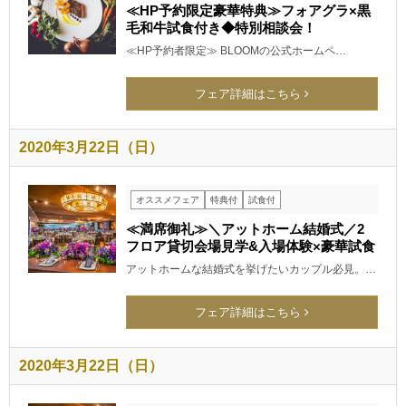
≪HP予約限定豪華特典≫フォアグラ×黒
毛和牛試食付き◆特別相談会！
≪HP予約者限定≫ BLOOMの公式ホームペ…
フェア詳細はこちら
2020年3月22日（日）
オススメフェア
特典付
試食付
≪満席御礼≫＼アットホーム結婚式／2
フロア貸切会場見学&入場体験×豪華試食
アットホームな結婚式を挙げたいカップル必見。…
フェア詳細はこちら
2020年3月22日（日）