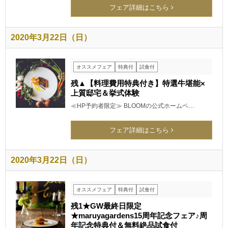
フェア詳細はこちら
2020年3月22日（日）
オススメフェア
特典付
試食付
残▲【料理費用特典付き】特選牛堪能×
上質邸宅＆挙式体験
≪HP予約者限定≫ BLOOMの公式ホームペ…
フェア詳細はこちら
2020年3月22日（日）
オススメフェア
特典付
試食付
残1★GW最終日限定
★maruyagardens15周年記念フェア♪周
年記念特典付＆無料絶品試食付