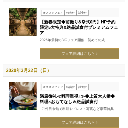
オススメフェア
特典付
試食付
【新春限定◆前撮り&挙式0円】HP予約
限定5大特典&絶品試食付プレミアムフェ
ア
2026年最初のBIGフェア開催！初めての式…
フェア詳細はこちら
2020年3月22日（日）
オススメフェア
特典付
試食付
満席御礼≪料理重視♪≫◆上質大人婚◆
料理×おもてなし＆絶品試食付
〈1件目来館で料理やドレス・写真など豪華特典…
フェア詳細はこちら