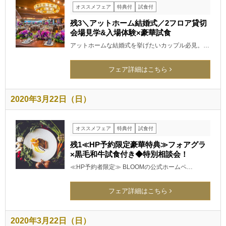
オススメフェア
特典付
試食付
残3＼アットホーム結婚式／2フロア貸切
会場見学&入場体験×豪華試食
アットホームな結婚式を挙げたいカップル必見。…
フェア詳細はこちら
2020年3月22日（日）
オススメフェア
特典付
試食付
残1≪HP予約限定豪華特典≫フォアグラ
×黒毛和牛試食付き◆特別相談会！
≪HP予約者限定≫ BLOOMの公式ホームペ…
フェア詳細はこちら
2020年3月22日（日）