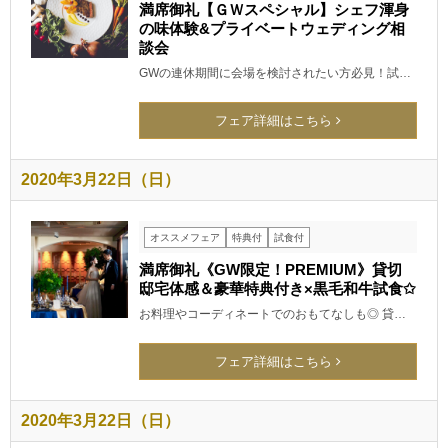
満席御礼【ＧＷスペシャル】シェフ渾身
の味体験&プライベートウェディング相
談会
GWの連休期間に会場を検討されたい方必見！試…
フェア詳細はこちら
2020年3月22日（日）
オススメフェア
特典付
試食付
満席御礼《GW限定！PREMIUM》貸切
邸宅体感＆豪華特典付き×黒毛和牛試食✩
お料理やコーディネートでのおもてなしも◎ 貸…
フェア詳細はこちら
2020年3月22日（日）