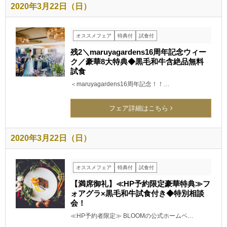
2020年3月22日（日）
オススメフェア
特典付
試食付
残2＼maruyagardens16周年記念ウィー
ク／豪華8大特典◆黒毛和牛含絶品無料
試食
＜maruyagardens16周年記念！！…
フェア詳細はこちら
2020年3月22日（日）
オススメフェア
特典付
試食付
【満席御礼】≪HP予約限定豪華特典≫フ
ォアグラ×黒毛和牛試食付き◆特別相談
会！
≪HP予約者限定≫ BLOOMの公式ホームペ…