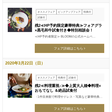
オススメフェア
ピックアップフェア
特典付
試食付
残2≪HP予約限定豪華特典≫フォアグラ
×黒毛和牛試食付き◆特別相談会！
≪HP予約者限定≫ BLOOMの公式ホームペ…
フェア詳細はこちら
2020年3月22日（日）
オススメフェア
特典付
試食付
残2≪料理重視♪≫◆上質大人婚◆料理×
おもてなし ＆絶品試食付
〈1件目来館で料理やドレス・写真など豪華特典…
フェア詳細はこちら