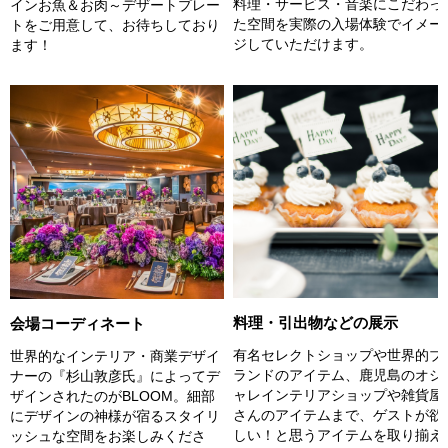
料理・サービス・音楽にこだわっ
インお魚＆お肉～デザートプレー
た空間を実際の入場体験でイメー
トをご用意して、お待ちしており
ジしていただけます。
ます！
料理・引出物などの展示
会場コーディネート
有名セレクトショップや世界的ブ
世界的なインテリア・商業デザイ
ランドのアイテム、鹿児島のオシ
ナーの『杉山敦彦氏』によってデ
ャレインテリアショップや雑貨屋
ザインされたのがBLOOM。細部
さんのアイテムまで、ゲストが欲
にデザインの神様が宿るスタイリ
しい！と思うアイテムを取り揃え
ッシュな空間をお楽しみくださ