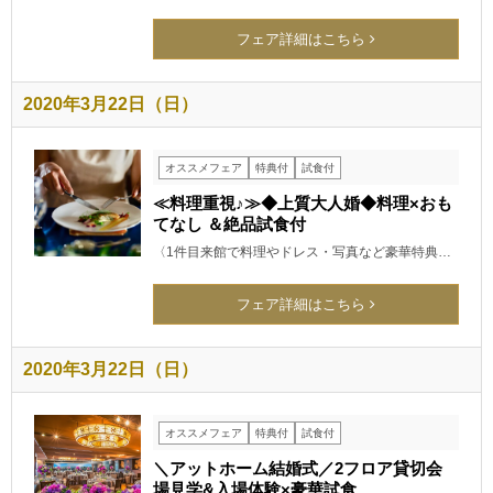
フェア詳細はこちら
2020年3月22日（日）
オススメフェア
特典付
試食付
≪料理重視♪≫◆上質大人婚◆料理×おも
てなし ＆絶品試食付
〈1件目来館で料理やドレス・写真など豪華特典…
フェア詳細はこちら
2020年3月22日（日）
オススメフェア
特典付
試食付
＼アットホーム結婚式／2フロア貸切会
場見学&入場体験×豪華試食