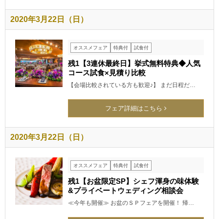
2020年3月22日（日）
オススメフェア
特典付
試食付
残1【3連休最終日】挙式無料特典◆人気
コース試食×見積り比較
【会場比較されている方も歓迎♪】 まだ日程だ…
フェア詳細はこちら
2020年3月22日（日）
オススメフェア
特典付
試食付
残1【お盆限定SP】シェフ渾身の味体験
&プライベートウェディング相談会
≪今年も開催≫ お盆のＳＰフェアを開催！ 帰…