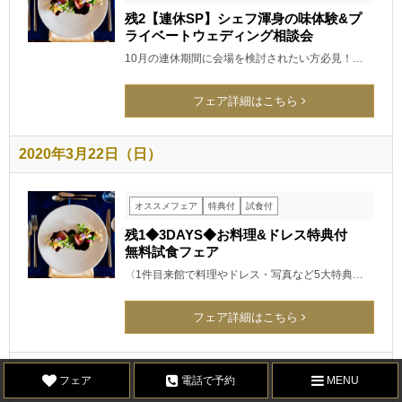
残2【連休SP】シェフ渾身の味体験&プ
ライベートウェディング相談会
10月の連休期間に会場を検討されたい方必見！…
フェア詳細はこちら
2020年3月22日（日）
オススメフェア
特典付
試食付
残1◆3DAYS◆お料理&ドレス特典付
無料試食フェア
〈1件目来館で料理やドレス・写真など5大特典…
フェア詳細はこちら
2020年3月22日（日）
フェア
電話で予約
MENU