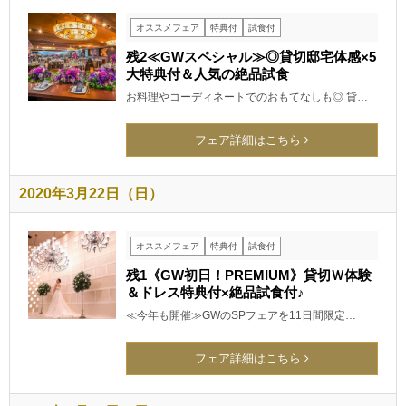
オススメフェア
特典付
試食付
残2≪GWスペシャル≫◎貸切邸宅体感×5
大特典付＆人気の絶品試食
お料理やコーディネートでのおもてなしも◎ 貸…
フェア詳細はこちら
2020年3月22日（日）
オススメフェア
特典付
試食付
残1《GW初日！PREMIUM》貸切Ｗ体験
＆ドレス特典付×絶品試食付♪
≪今年も開催≫GWのSPフェアを11日間限定…
フェア詳細はこちら