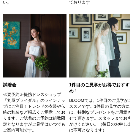
ております！
い。
試着会
1件目のご見学がお得でおすす
め！
≪要予約≫提携ドレスショップ
『丸屋ブライダル』のラインナッ
BLOOMでは、1件目のご見学がオ
プにご注目！トレンドの衣装や伝
ススメです。1件目の見学の方に
統の和装など幅広くご用意してお
は、特別なプレゼントをご用意さ
ります。ご試着のご予約は組数限
せて頂きます。スタッフまでお声
定となりますがご見学はいつでも
がけください。（後日のお申し出
ご案内可能です。
は不可となります）