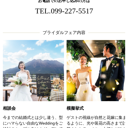
お電話でのお申し込みの方は
TEL.
099-227-5517
ブライダルフェア内容
相談会
模擬挙式
今までの結婚式とは少し違う、型
ゲストの視線が自然と花嫁に集ま
にハマらない自由なWeddingをご
るように、光や装花の高さまで計