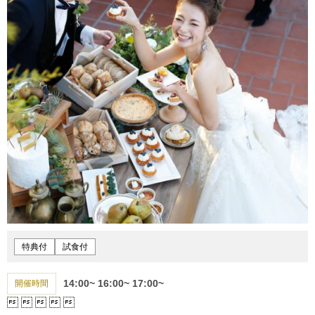
特典付
試食付
14:00~
16:00~
17:00~
開催時間




