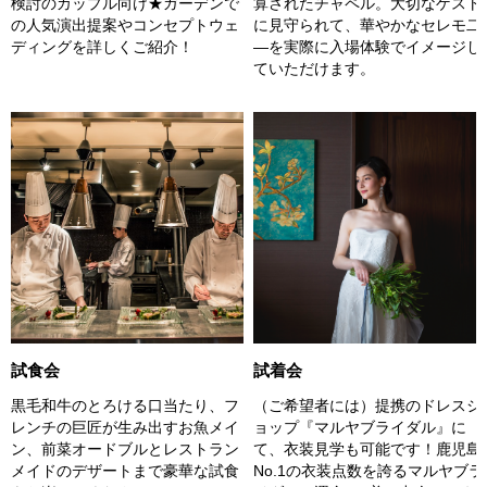
検討のカップル向け★ガーデンで
算されたチャペル。大切なゲスト
の人気演出提案やコンセプトウェ
に見守られて、華やかなセレモ二
ディングを詳しくご紹介！
―を実際に入場体験でイメージし
ていただけます。
試着会
試食会
（ご希望者には）提携のドレスシ
黒毛和牛のとろける口当たり、フ
ョップ『マルヤブライダル』に
レンチの巨匠が生み出すお魚メイ
て、衣装見学も可能です！鹿児島
ン、前菜オードブルとレストラン
No.1の衣装点数を誇るマルヤブラ
メイドのデザートまで豪華な試食