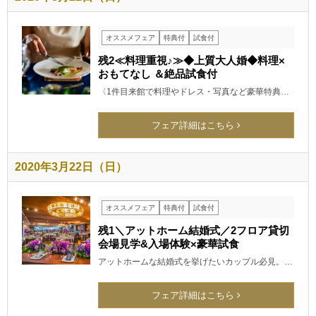
オススメフェア
特典付
試食付
残2≪料理重視♪≫◆上質大人婚◆料理×
おもてなし ＆絶品試食付
〈1件目来館で料理やドレス・写真など豪華特典…
フェア詳細はこちら
2020年3月22日（日）
オススメフェア
特典付
試食付
残1＼アットホーム結婚式／2フロア貸切
会場見学&入場体験×豪華試食
アットホームな結婚式を挙げたいカップル必見。…
フェア詳細はこちら