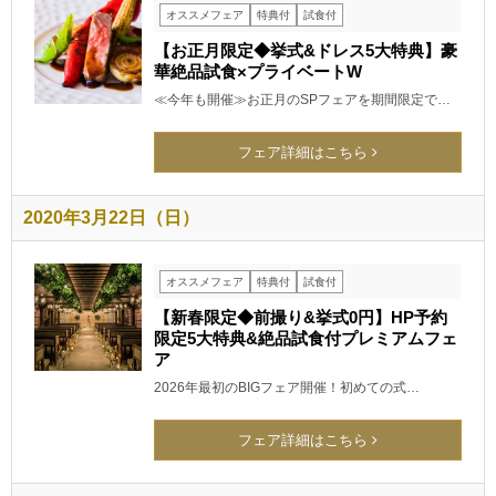
オススメフェア
特典付
試食付
【お正月限定◆挙式&ドレス5大特典】豪
華絶品試食×プライベートW
≪今年も開催≫お正月のSPフェアを期間限定で…
フェア詳細はこちら
2020年3月22日（日）
オススメフェア
特典付
試食付
【新春限定◆前撮り&挙式0円】HP予約
限定5大特典&絶品試食付プレミアムフェ
ア
2026年最初のBIGフェア開催！初めての式…
フェア詳細はこちら