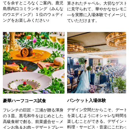
てを余すところなくご案内。鹿児
算されたチャペル。大切なゲスト
島県内口コミランキング（みんな
に見守られて、華やかなセレモ二
のウエディング）１位のウェディ
―を実際に入場体験でイメージし
ングをお楽しみください♪
ていただけます。
バンケット入場体験
豪華ハーフコース試食
デザイン空間だからこそ、デート
フレンチの巨匠・三浦が贈る渾身
を楽しむようにオシャレな時間を
の３皿。黒毛和牛をはじめとした
楽しむことができる。デザイン・
高級食材で創る、前菜盛合せ～メ
料理・サービス・音楽にこだわっ
インお魚＆お肉～デザートプレー