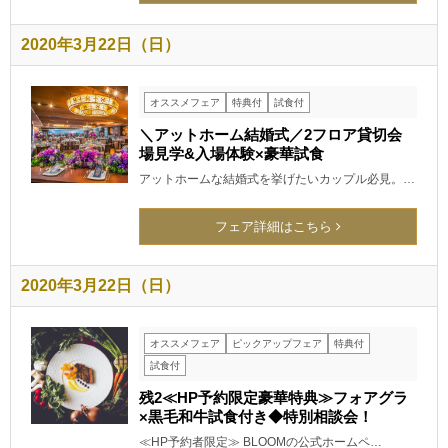
2020年3月22日（日）
オススメフェア
特典付
試食付
＼アットホーム結婚式／2フロア貸切会
場見学&入場体験×豪華試食
アットホームな結婚式を挙げたいカップル必見。…
フェア詳細はこちら
2020年3月22日（日）
オススメフェア
ピックアップフェア
特典付
試食付
残2≪HP予約限定豪華特典≫フォアグラ
×黒毛和牛試食付き◆特別相談会！
≪HP予約者限定≫ BLOOMの公式ホームペ…