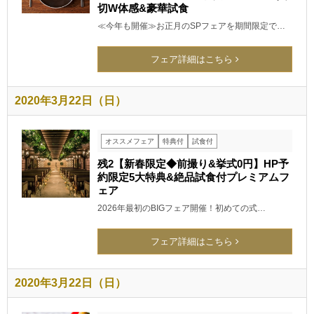
切W体感&豪華試食
≪今年も開催≫お正月のSPフェアを期間限定で…
フェア詳細はこちら
2020年3月22日（日）
オススメフェア
特典付
試食付
残2【新春限定◆前撮り&挙式0円】HP予
約限定5大特典&絶品試食付プレミアムフ
ェア
2026年最初のBIGフェア開催！初めての式…
フェア詳細はこちら
2020年3月22日（日）