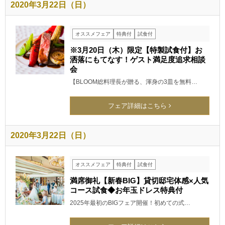
2020年3月22日（日）
オススメフェア
特典付
試食付
※3月20日（木）限定【特製試食付】お
洒落にもてなす！ゲスト満足度追求相談
会
【BLOOM総料理長が贈る、渾身の3皿を無料…
フェア詳細はこちら
2020年3月22日（日）
オススメフェア
特典付
試食付
満席御礼【新春BIG】貸切邸宅体感×人気
コース試食◆お年玉ドレス特典付
2025年最初のBIGフェア開催！初めての式…