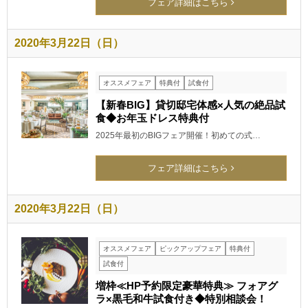
フェア詳細はこちら
2020年3月22日（日）
オススメフェア
特典付
試食付
【新春BIG】貸切邸宅体感×人気の絶品試
食◆お年玉ドレス特典付
2025年最初のBIGフェア開催！初めての式…
フェア詳細はこちら
2020年3月22日（日）
オススメフェア
ピックアップフェア
特典付
試食付
増枠≪HP予約限定豪華特典≫ フォアグ
ラ×黒毛和牛試食付き◆特別相談会！