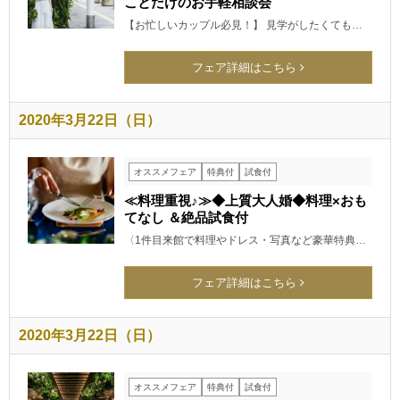
ことだけのお手軽相談会
【お忙しいカップル必見！】 見学がしたくても…
フェア詳細はこちら
2020年3月22日（日）
オススメフェア
特典付
試食付
≪料理重視♪≫◆上質大人婚◆料理×おも
てなし ＆絶品試食付
〈1件目来館で料理やドレス・写真など豪華特典…
フェア詳細はこちら
2020年3月22日（日）
オススメフェア
特典付
試食付