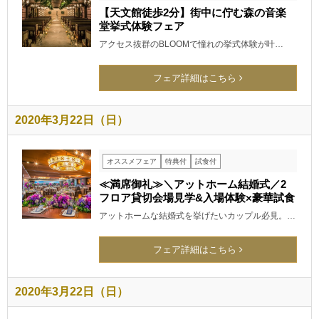
【天文館徒歩2分】街中に佇む森の音楽
堂挙式体験フェア
アクセス抜群のBLOOMで憧れの挙式体験が叶…
フェア詳細はこちら
2020年3月22日（日）
オススメフェア
特典付
試食付
≪満席御礼≫＼アットホーム結婚式／2
フロア貸切会場見学&入場体験×豪華試食
アットホームな結婚式を挙げたいカップル必見。…
フェア詳細はこちら
2020年3月22日（日）