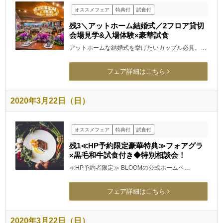
オススメフェア
特典付
試食付
残3＼アットホーム結婚式／2フロア貸切
会場見学&入場体験×豪華試食
アットホームな結婚式を挙げたいカップル必見。…
フェア詳細はこちら
2020年3月22日（日）
オススメフェア
特典付
試食付
残1≪HP予約限定豪華特典≫フォアグラ
×黒毛和牛試食付き◆特別相談会！
≪HP予約者限定≫ BLOOMの公式ホームペ…
フェア詳細はこちら
2020年3月22日（日）