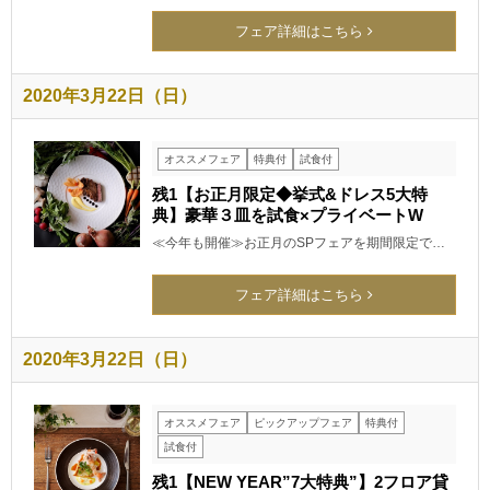
フェア詳細はこちら
2020年3月22日（日）
オススメフェア
特典付
試食付
残1【お正月限定◆挙式&ドレス5大特
典】豪華３皿を試食×プライベートW
≪今年も開催≫お正月のSPフェアを期間限定で…
フェア詳細はこちら
2020年3月22日（日）
オススメフェア
ピックアップフェア
特典付
試食付
残1【NEW YEAR”7大特典”】2フロア貸