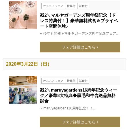
オススメフェア
特典付
試食付
残2＼マルヤガーデンズ周年祭記念【ド
レス特典付！】豪華無料試食＆プライベ
ート空間体験♪
≪今年も開催≫マルヤガーデンズ周年記念フェア…
フェア詳細はこちら
2020年3月22日（日）
オススメフェア
特典付
試食付
残2＼maruyagardens16周年記念ウィー
ク／豪華8大特典◆黒毛和牛含絶品無料
試食
＜maruyagardens16周年記念！！…
フェア詳細はこちら