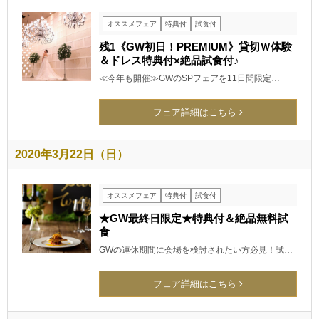
オススメフェア
特典付
試食付
残1《GW初日！PREMIUM》貸切Ｗ体験
＆ドレス特典付×絶品試食付♪
≪今年も開催≫GWのSPフェアを11日間限定…
フェア詳細はこちら
2020年3月22日（日）
オススメフェア
特典付
試食付
★GW最終日限定★特典付＆絶品無料試
食
GWの連休期間に会場を検討されたい方必見！試…
フェア詳細はこちら