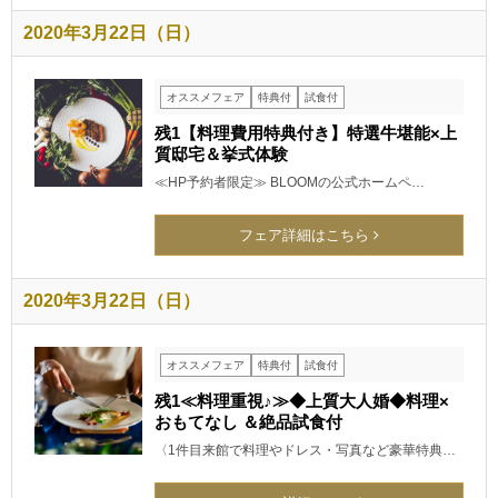
2020年3月22日（日）
オススメフェア
特典付
試食付
残1【料理費用特典付き】特選牛堪能×上
質邸宅＆挙式体験
≪HP予約者限定≫ BLOOMの公式ホームペ…
フェア詳細はこちら
2020年3月22日（日）
オススメフェア
特典付
試食付
残1≪料理重視♪≫◆上質大人婚◆料理×
おもてなし ＆絶品試食付
〈1件目来館で料理やドレス・写真など豪華特典…