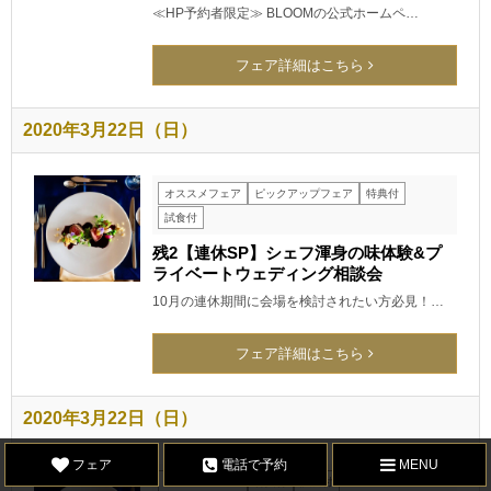
≪HP予約者限定≫ BLOOMの公式ホームペ…
フェア詳細はこちら
2020年3月22日（日）
オススメフェア
ピックアップフェア
特典付
試食付
残2【連休SP】シェフ渾身の味体験&プ
ライベートウェディング相談会
10月の連休期間に会場を検討されたい方必見！…
フェア詳細はこちら
2020年3月22日（日）
フェア
電話で予約
MENU
オススメフェア
特典付
試食付