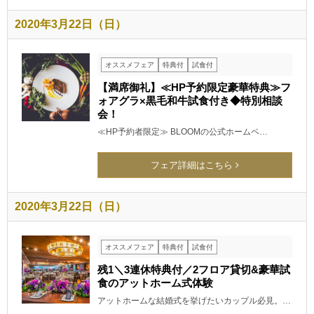
2020年3月22日（日）
オススメフェア
特典付
試食付
【満席御礼】≪HP予約限定豪華特典≫フ
ォアグラ×黒毛和牛試食付き◆特別相談
会！
≪HP予約者限定≫ BLOOMの公式ホームペ…
フェア詳細はこちら
2020年3月22日（日）
オススメフェア
特典付
試食付
残1＼3連休特典付／2フロア貸切&豪華試
食のアットホーム式体験
アットホームな結婚式を挙げたいカップル必見。…