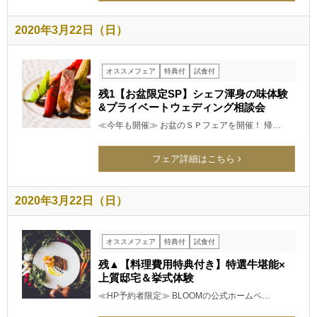
2020年3月22日（日）
オススメフェア
特典付
試食付
残1【お盆限定SP】シェフ渾身の味体験
&プライベートウェディング相談会
≪今年も開催≫ お盆のＳＰフェアを開催！ 帰…
フェア詳細はこちら
2020年3月22日（日）
オススメフェア
特典付
試食付
残▲【料理費用特典付き】特選牛堪能×
上質邸宅＆挙式体験
≪HP予約者限定≫ BLOOMの公式ホームペ…