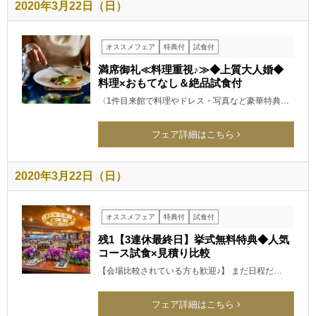
2020年3月22日（日）
オススメフェア
特典付
試食付
満席御礼≪料理重視♪≫◆上質大人婚◆
料理×おもてなし＆絶品試食付
〈1件目来館で料理やドレス・写真など豪華特典…
フェア詳細はこちら
2020年3月22日（日）
オススメフェア
特典付
試食付
残1【3連休最終日】挙式無料特典◆人気
コース試食×見積り比較
【会場比較されている方も歓迎♪】 まだ日程だ…
フェア詳細はこちら