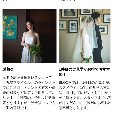
試着会
1件目のご見学がお得でおすす
め！
≪要予約≫提携ドレスショップ
『丸屋ブライダル』のラインナッ
BLOOMでは、1件目のご見学がオ
プにご注目！トレンドの衣装や伝
ススメです。1件目の見学の方に
統の和装など幅広くご用意してお
は、特別なプレゼントをご用意さ
ります。ご試着のご予約は組数限
せて頂きます。スタッフまでお声
定となりますがご見学はいつでも
がけください。（後日のお申し出
ご案内可能です。
は不可となります）