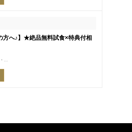
討の方へ♪】★絶品無料試食×特典付相
・…