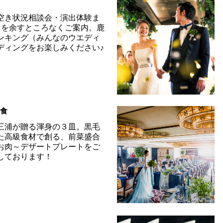
空き状況相談会・演出体験ま
べてを余すところなくご案内。鹿
ンキング（みんなのウエディ
ディングをお楽しみください♪
試食
三浦が贈る渾身の３皿。黒毛
た高級食材で創る、前菜盛合
お肉～デザートプレートをご
しております！
ト