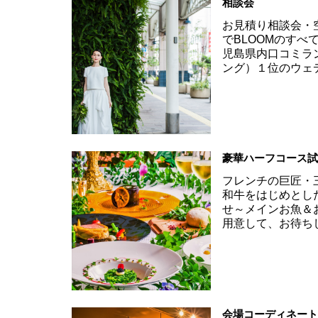
相談会
お見積り相談会・
でBLOOMのす
児島県内口コミラ
ング）１位のウェ
豪華ハーフコース
フレンチの巨匠・
和牛をはじめとし
せ～メインお魚＆
用意して、お待ち
会場コーディネー