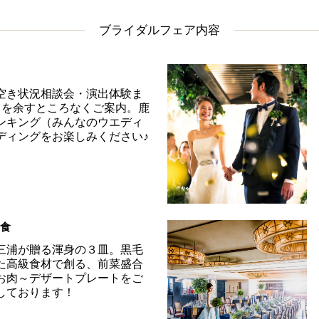
ブライダルフェア内容
空き状況相談会・演出体験ま
べてを余すところなくご案内。鹿
ンキング（みんなのウエディ
ディングをお楽しみください♪
試食
三浦が贈る渾身の３皿。黒毛
た高級食材で創る、前菜盛合
お肉～デザートプレートをご
しております！