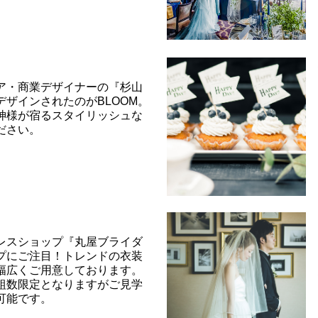
ト
ア・商業デザイナーの『杉山
デザインされたのがBLOOM。
神様が宿るスタイリッシュな
ださい。
レスショップ『丸屋ブライダ
プにご注目！トレンドの衣装
幅広くご用意しております。
組数限定となりますがご見学
可能です。