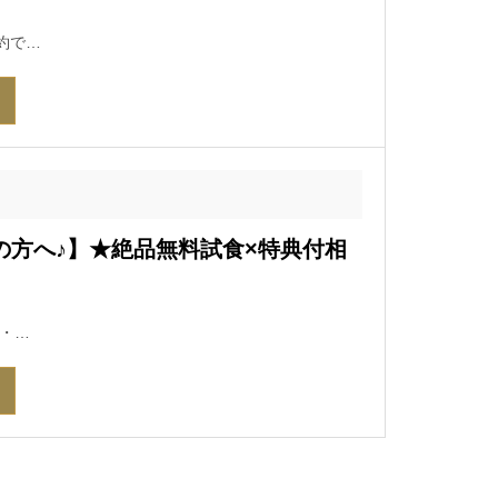
約で…
討の方へ♪】★絶品無料試食×特典付相
・…