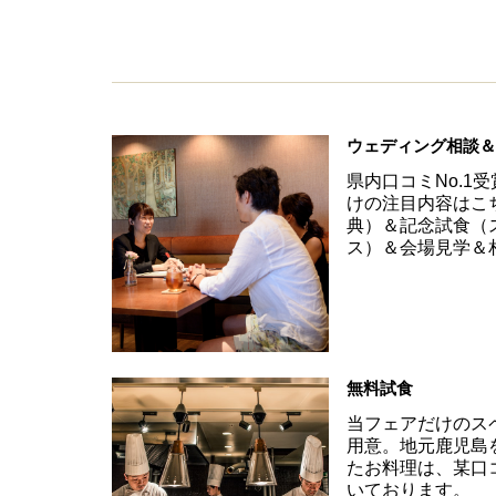
ウェディング相談
県内口コミNo.1
けの注目内容はこ
典）＆記念試食（
ス）＆会場見学＆
無料試食
当フェアだけのス
用意。地元鹿児島
たお料理は、某口
いております。