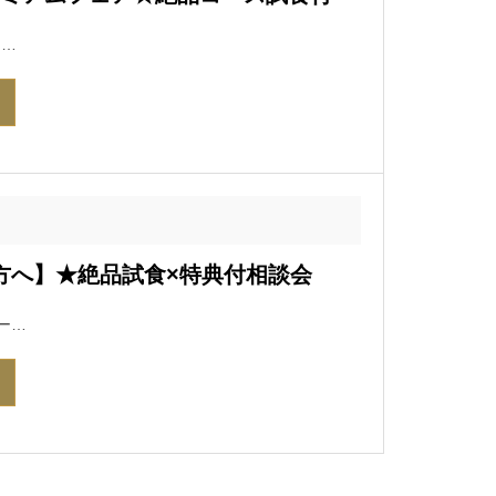
フ…
の方へ】★絶品試食×特典付相談会
ー…