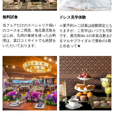
無料試食
ドレス見学体験
当フェアだけのスペシャリテ揃い
≪要予約≫ご試着は組数限定とな
のコースをご用意。地元鹿児島を
りますが、ご見学はいつでも可能
はじめ、九州の食材を使ったお料
です。鹿児島No.1の衣装点数を誇
理は、某口コミサイトでも絶賛を
るマルヤブライダルで運命の1着
いただいております。
と出会って★