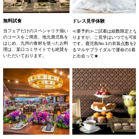
無料試食
ドレス見学体験
当フェアだけのスペシャリテ揃い
≪要予約≫ご試着は組数限定とな
のコースをご用意。地元鹿児島を
りますが、ご見学はいつでも可能
はじめ、九州の食材を使ったお料
です。鹿児島No.1の衣装点数を誇
理は、某口コミサイトでも絶賛を
るマルヤブライダルで運命の1着
いただいております。
と出会って★