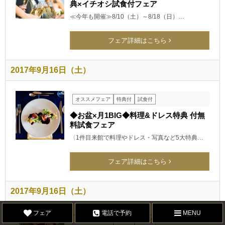
典×イチオシ試食付フェア
≪今年も開催≫8/10（土）～8/18（日）…
フェア詳細はこちら
2017年9月16日（土）
オススメフェア
特典付
試食付
◆お盆×月1BIG◆料理&ドレス特典 付無
料試食フェア
〈1件目来館で料理やドレス・写真など5大特典…
フェア詳細はこちら
2017年9月16日（土）
フェア
電話で予約
MENU
オススメフェア
特典付
試食付