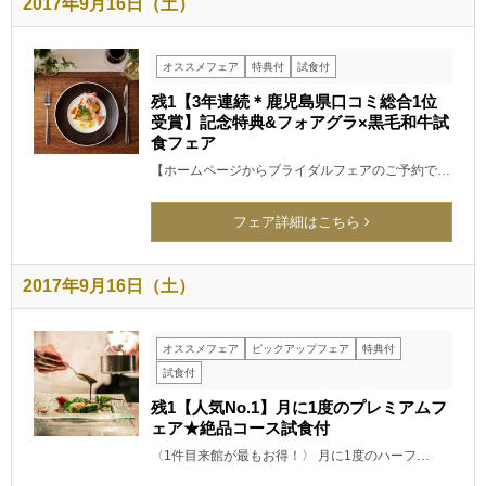
2017年9月16日（土）
オススメフェア
特典付
試食付
残1【3年連続＊鹿児島県口コミ総合1位
受賞】記念特典&フォアグラ×黒毛和牛試
食フェア
【ホームページからブライダルフェアのご予約で…
フェア詳細はこちら
2017年9月16日（土）
オススメフェア
ピックアップフェア
特典付
試食付
残1【人気No.1】月に1度のプレミアムフ
ェア★絶品コース試食付
〈1件目来館が最もお得！〉 月に1度のハーフ…