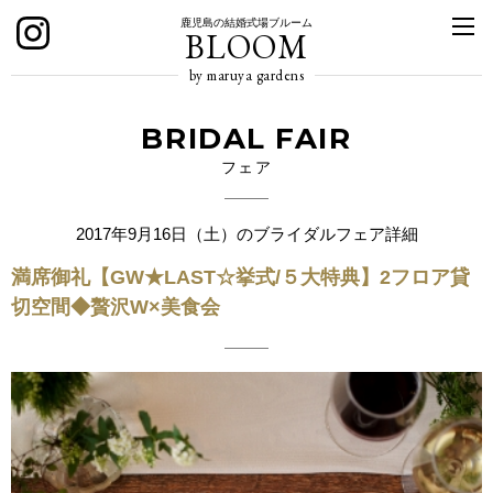
鹿児島の結婚式場ブルーム
BLOOM
by maruya gardens
BRIDAL FAIR
フェア
2017年9月16日（土）のブライダルフェア詳細
満席御礼【GW★LAST☆挙式/５大特典】2フロア貸
切空間◆贅沢W×美食会