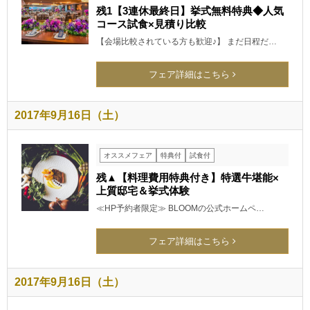
残1【3連休最終日】挙式無料特典◆人気
コース試食×見積り比較
【会場比較されている方も歓迎♪】 まだ日程だ…
フェア詳細はこちら
2017年9月16日（土）
オススメフェア
特典付
試食付
残▲【料理費用特典付き】特選牛堪能×
上質邸宅＆挙式体験
≪HP予約者限定≫ BLOOMの公式ホームペ…
フェア詳細はこちら
2017年9月16日（土）