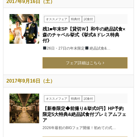
2017年9月16日（土）
オススメフェア
特典付
試食付
残1■年末SP【貸切Ｗ】和牛の絶品試食×
森のチャペル挙式《挙式&ドレス特典
付》
26日・27日の年末限定
絶品試食&…
フェア詳細はこちら
2017年9月16日（土）
オススメフェア
特典付
試食付
【新春限定◆前撮り&挙式0円】HP予約
限定5大特典&絶品試食付プレミアムフェ
ア
2026年最初のBIGフェア開催！初めての式…