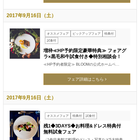
2017年9月16日（土）
オススメフェア
ピックアップフェア
特典付
試食付
増枠≪HP予約限定豪華特典≫ フォアグ
ラ×黒毛和牛試食付き◆特別相談会！
≪HP予約者限定≫ BLOOMの公式ホームペ…
フェア詳細はこちら
2017年9月16日（土）
オススメフェア
特典付
試食付
残1◆3DAYS◆お料理&ドレス特典付
無料試食フェア
〈1件目来館で料理やドレス・写真など5大特典…