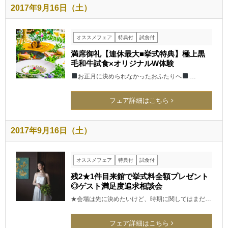
2017年9月16日（土）
オススメフェア
特典付
試食付
満席御礼【連休最大■挙式特典】極上黒
毛和牛試食×オリジナルW体験
お正月に決められなかったおふたりへ
…
フェア詳細はこちら
2017年9月16日（土）
オススメフェア
特典付
試食付
残2★1件目来館で挙式料全額プレゼント
◎ゲスト満足度追求相談会
★会場は先に決めたいけど、時期に関してはまだ…
フェア詳細はこちら