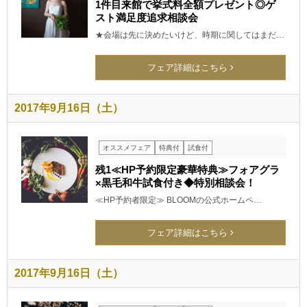
1件目来館で挙式料全額プレゼント◎ゲ
スト満足度追求相談会
★会場は先に決めたいけど、時期に関してはまだ…
フェア詳細はこちら
2017年9月16日（土）
オススメフェア
特典付
試食付
残1≪HP予約限定豪華特典≫フォアグラ
×黒毛和牛試食付き◆特別相談会！
≪HP予約者限定≫ BLOOMの公式ホームペ…
フェア詳細はこちら
2017年9月16日（土）