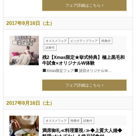
フェア詳細はこちら
2017年9月16日（土）
オススメフェア
ピックアップフェア
特典付
試食付
残2【Xmas限定★挙式特典】極上黒毛和
牛試食×オリジナルW体験
Xmas限定フェア
貸切オリジナルＷ…
フェア詳細はこちら
2017年9月16日（土）
オススメフェア
特典付
試食付
満席御礼≪料理重視♪≫◆上質大人婚◆