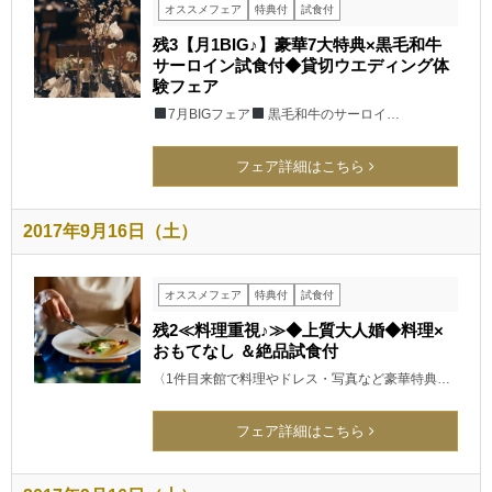
オススメフェア
特典付
試食付
残3【月1BIG♪】豪華7大特典×黒毛和牛
サーロイン試食付◆貸切ウエディング体
験フェア
7月BIGフェア
黒毛和牛のサーロイ…
フェア詳細はこちら
2017年9月16日（土）
オススメフェア
特典付
試食付
残2≪料理重視♪≫◆上質大人婚◆料理×
おもてなし ＆絶品試食付
〈1件目来館で料理やドレス・写真など豪華特典…
フェア詳細はこちら