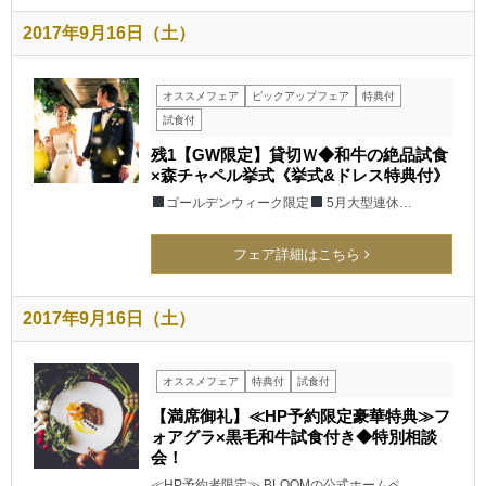
2017年9月16日（土）
オススメフェア
ピックアップフェア
特典付
試食付
残1【GW限定】貸切Ｗ◆和牛の絶品試食
×森チャペル挙式《挙式&ドレス特典付》
ゴールデンウィーク限定
5月大型連休…
フェア詳細はこちら
2017年9月16日（土）
オススメフェア
特典付
試食付
【満席御礼】≪HP予約限定豪華特典≫フ
ォアグラ×黒毛和牛試食付き◆特別相談
会！
≪HP予約者限定≫ BLOOMの公式ホームペ…