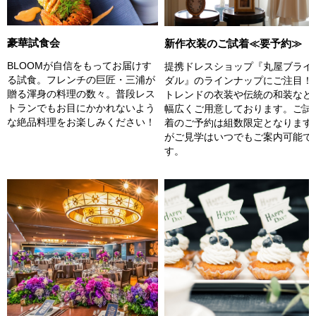
豪華試食会
新作衣装のご試着≪要予約≫
BLOOMが自信をもってお届けす
提携ドレスショップ『丸屋ブライ
る試食。フレンチの巨匠・三浦が
ダル』のラインナップにご注目！
贈る渾身の料理の数々。普段レス
トレンドの衣装や伝統の和装など
トランでもお目にかかれないよう
幅広くご用意しております。ご試
な絶品料理をお楽しみください！
着のご予約は組数限定となります
がご見学はいつでもご案内可能で
す。