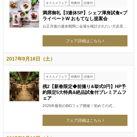
オススメフェア
特典付
試食付
満席御礼【3連休SP】シェフ渾身試食×プ
ライベートW おもてなし提案会
お正月後の連休期間に会場を検討されたい方必見…
フェア詳細はこちら
2017年9月16日（土）
オススメフェア
特典付
試食付
残2【新春限定◆前撮り&挙式0円】HP予
約限定5大特典&絶品試食付プレミアムフ
ェア
2026年最初のBIGフェア開催！初めての式…
フェア詳細はこちら