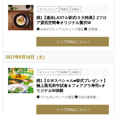
オススメフェア
特典付
試食付
残1【連休LAST☆挙式/５大特典】2フロ
ア貸切空間◆オリジナル贅沢W
ＧＷのプレミアムウィーク限定
大型連…
フェア詳細はこちら
2017年9月16日（土）
オススメフェア
特典付
試食付
残1【ＧＷスペシャル■挙式プレゼント】
極上黒毛和牛試食＆フォアグラ寿司×オ
リジナルW体験
ゴールデンウィーク限定
5月の連休限…
フェア詳細はこちら