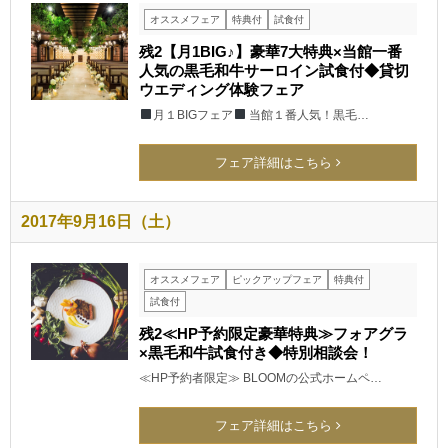
オススメフェア
特典付
試食付
残2【月1BIG♪】豪華7大特典×当館一番
人気の黒毛和牛サーロイン試食付◆貸切
ウエディング体験フェア
月１BIGフェア
当館１番人気！黒毛…
フェア詳細はこちら
2017年9月16日（土）
オススメフェア
ピックアップフェア
特典付
試食付
残2≪HP予約限定豪華特典≫フォアグラ
×黒毛和牛試食付き◆特別相談会！
≪HP予約者限定≫ BLOOMの公式ホームペ…
フェア詳細はこちら