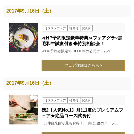
2017年9月16日（土）
オススメフェア
特典付
試食付
≪HP予約限定豪華特典≫フォアグラ×黒
毛和牛試食付き◆特別相談会！
≪HP予約者限定≫ BLOOMの公式ホームペ…
フェア詳細はこちら
2017年9月16日（土）
オススメフェア
特典付
試食付
残2【人気No.1】月に1度のプレミアムフ
ェア★絶品コース試食付
〈1件目来館が最もお得！〉 月に1度のハーフ…