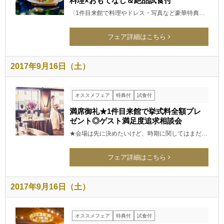
料理×おもてなし＆絶品試食付
〈1件目来館で料理やドレス・写真など豪華特典…
フェア詳細はこちら
2017年9月16日（土）
オススメフェア
特典付
試食付
満席御礼★1件目来館で挙式料全額プレ
ゼント◎ゲスト満足度追求相談会
★会場は先に決めたいけど、時期に関してはまだ…
フェア詳細はこちら
2017年9月16日（土）
オススメフェア
特典付
試食付