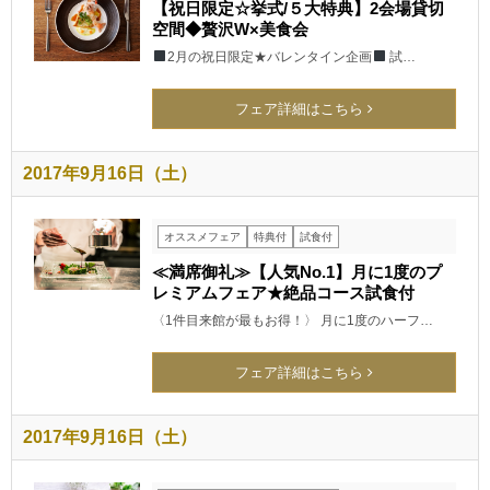
【祝日限定☆挙式/５大特典】2会場貸切
空間◆贅沢W×美食会
2月の祝日限定★バレンタイン企画
試…
フェア詳細はこちら
2017年9月16日（土）
オススメフェア
特典付
試食付
≪満席御礼≫【人気No.1】月に1度のプ
レミアムフェア★絶品コース試食付
〈1件目来館が最もお得！〉 月に1度のハーフ…
フェア詳細はこちら
2017年9月16日（土）