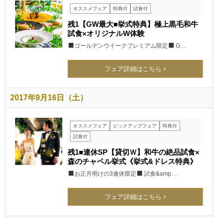
オススメフェア
特典付
試食付
残1【GW最大■挙式特典】極上黒毛和牛
試食×オリジナルW体験
ゴールデンウイークプレミアム限定
G…
フェア詳細はこちら
2017年9月16日（土）
オススメフェア
ピックアップフェア
特典付
試食付
残1■連休SP【貸切Ｗ】和牛の絶品試食×
森のチャペル挙式《挙式&ドレス特典》
お正月明けの3連休限定
試食&amp…
フェア詳細はこちら