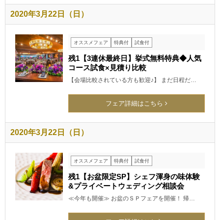
2020年3月22日（日）
オススメフェア
特典付
試食付
残1【3連休最終日】挙式無料特典◆人気
コース試食×見積り比較
【会場比較されている方も歓迎♪】 まだ日程だ…
フェア詳細はこちら
2020年3月22日（日）
オススメフェア
特典付
試食付
残1【お盆限定SP】シェフ渾身の味体験
&プライベートウェディング相談会
≪今年も開催≫ お盆のＳＰフェアを開催！ 帰…