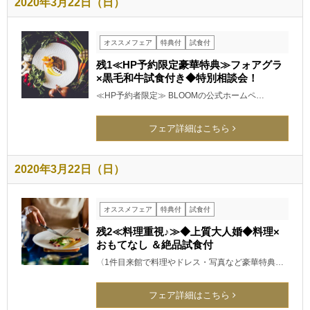
2020年3月22日（日）
オススメフェア
特典付
試食付
残1≪HP予約限定豪華特典≫フォアグラ
×黒毛和牛試食付き◆特別相談会！
≪HP予約者限定≫ BLOOMの公式ホームペ…
フェア詳細はこちら
2020年3月22日（日）
オススメフェア
特典付
試食付
残2≪料理重視♪≫◆上質大人婚◆料理×
おもてなし ＆絶品試食付
〈1件目来館で料理やドレス・写真など豪華特典…
フェア詳細はこちら