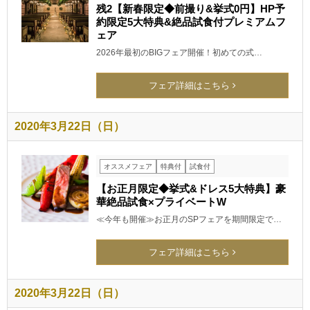
残2【新春限定◆前撮り&挙式0円】HP予
約限定5大特典&絶品試食付プレミアムフ
ェア
2026年最初のBIGフェア開催！初めての式…
フェア詳細はこちら
2020年3月22日（日）
オススメフェア
特典付
試食付
【お正月限定◆挙式&ドレス5大特典】豪
華絶品試食×プライベートW
≪今年も開催≫お正月のSPフェアを期間限定で…
フェア詳細はこちら
2020年3月22日（日）