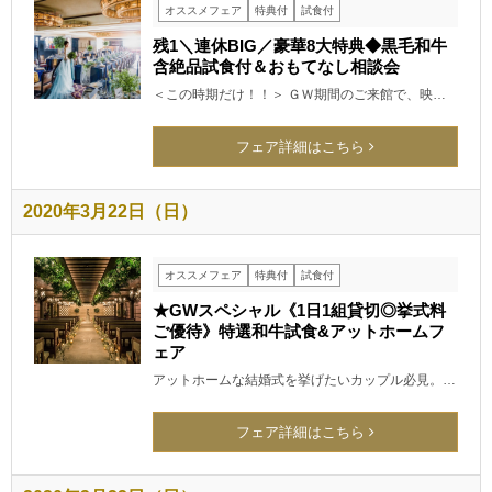
オススメフェア
特典付
試食付
残1＼連休BIG／豪華8大特典◆黒毛和牛
含絶品試食付＆おもてなし相談会
＜この時期だけ！！＞ ＧＷ期間のご来館で、映…
フェア詳細はこちら
2020年3月22日（日）
オススメフェア
特典付
試食付
★GWスペシャル《1日1組貸切◎挙式料
ご優待》特選和牛試食&アットホームフ
ェア
アットホームな結婚式を挙げたいカップル必見。…
フェア詳細はこちら