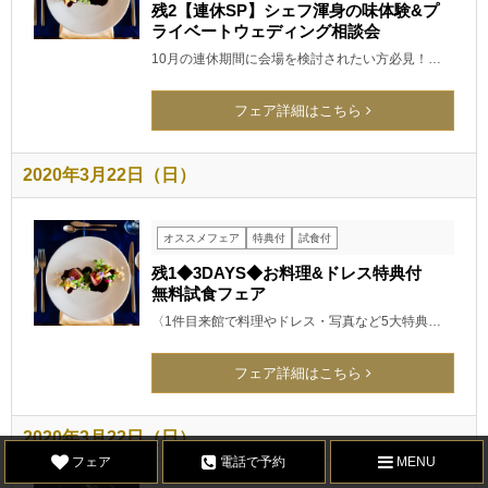
残2【連休SP】シェフ渾身の味体験&プ
ライベートウェディング相談会
10月の連休期間に会場を検討されたい方必見！…
フェア詳細はこちら
2020年3月22日（日）
オススメフェア
特典付
試食付
残1◆3DAYS◆お料理&ドレス特典付
無料試食フェア
〈1件目来館で料理やドレス・写真など5大特典…
フェア詳細はこちら
2020年3月22日（日）
フェア
電話で予約
MENU