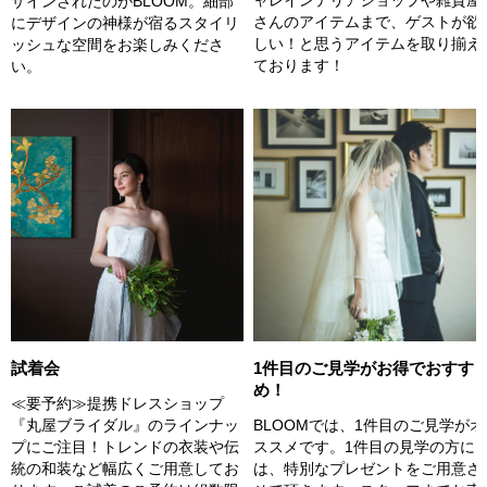
ャレインテリアショップや雑貨屋
ザインされたのがBLOOM。細部
さんのアイテムまで、ゲストが欲
にデザインの神様が宿るスタイリ
しい！と思うアイテムを取り揃え
ッシュな空間をお楽しみくださ
ております！
い。
試着会
1件目のご見学がお得でおすす
め！
≪要予約≫提携ドレスショップ
『丸屋ブライダル』のラインナッ
BLOOMでは、1件目のご見学がオ
プにご注目！トレンドの衣装や伝
ススメです。1件目の見学の方に
統の和装など幅広くご用意してお
は、特別なプレゼントをご用意さ