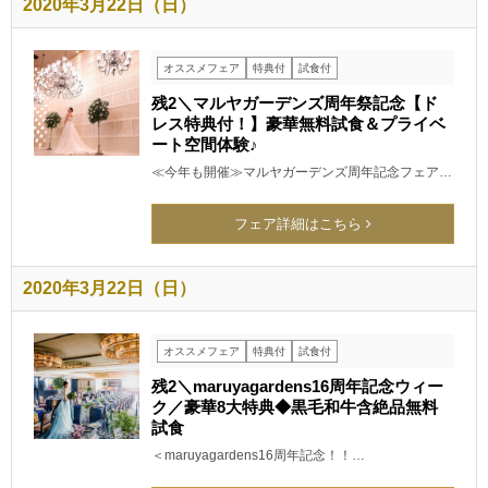
2020年3月22日（日）
オススメフェア
特典付
試食付
残2＼マルヤガーデンズ周年祭記念【ド
レス特典付！】豪華無料試食＆プライベ
ート空間体験♪
≪今年も開催≫マルヤガーデンズ周年記念フェア…
フェア詳細はこちら
2020年3月22日（日）
オススメフェア
特典付
試食付
残2＼maruyagardens16周年記念ウィー
ク／豪華8大特典◆黒毛和牛含絶品無料
試食
＜maruyagardens16周年記念！！…