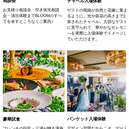
相談会
チャペル入場体験
お見積り相談会・空き状況相談
ゲストの視線が自然と花嫁に集ま
会・演出体験までBLOOMのすべ
るように、光や装花の高さまで計
てを余すところなくご案内♪
算されたチャペル。大切なゲスト
に見守られて、華やかなセレモ二
―を実際に入場体験でイメージし
ていただけます。
バンケット入場体験
豪華試食
デザイン空間だからこそ、デート
フレンチの巨匠・三浦が贈る渾身