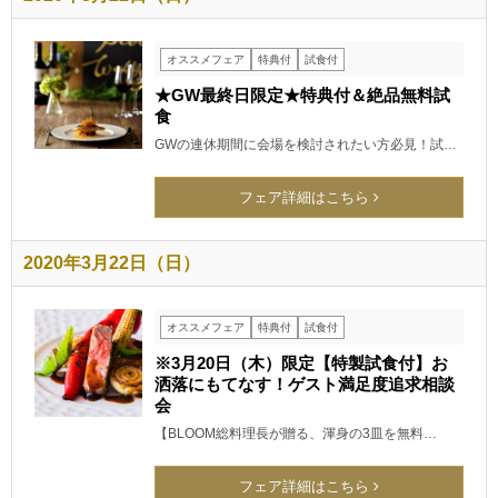
オススメフェア
特典付
試食付
★GW最終日限定★特典付＆絶品無料試
食
GWの連休期間に会場を検討されたい方必見！試…
フェア詳細はこちら
2020年3月22日（日）
オススメフェア
特典付
試食付
※3月20日（木）限定【特製試食付】お
洒落にもてなす！ゲスト満足度追求相談
会
【BLOOM総料理長が贈る、渾身の3皿を無料…
フェア詳細はこちら