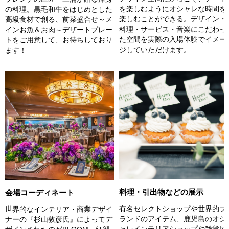
を楽しむようにオシャレな時間を
の料理。黒毛和牛をはじめとした
楽しむことができる。デザイン・
高級食材で創る、前菜盛合せ～メ
料理・サービス・音楽にこだわっ
インお魚＆お肉～デザートプレー
た空間を実際の入場体験でイメー
トをご用意して、お待ちしており
ジしていただけます。
ます！
料理・引出物などの展示
会場コーディネート
有名セレクトショップや世界的ブ
世界的なインテリア・商業デザイ
ランドのアイテム、鹿児島のオシ
ナーの『杉山敦彦氏』によってデ