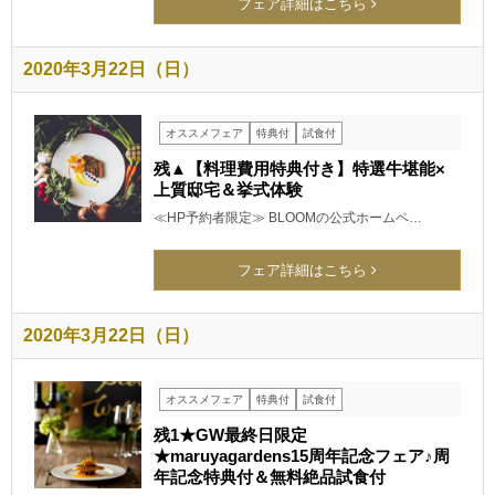
フェア詳細はこちら
2020年3月22日（日）
オススメフェア
特典付
試食付
残▲【料理費用特典付き】特選牛堪能×
上質邸宅＆挙式体験
≪HP予約者限定≫ BLOOMの公式ホームペ…
フェア詳細はこちら
2020年3月22日（日）
オススメフェア
特典付
試食付
残1★GW最終日限定
★maruyagardens15周年記念フェア♪周
年記念特典付＆無料絶品試食付