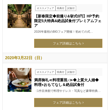
オススメフェア
特典付
試食付
【新春限定◆前撮り&挙式0円】HP予約
限定5大特典&絶品試食付プレミアムフェ
ア
2026年最初のBIGフェア開催！初めての式…
フェア詳細はこちら
2020年3月22日（日）
オススメフェア
特典付
試食付
満席御礼≪料理重視♪≫◆上質大人婚◆
料理×おもてなし＆絶品試食付
〈1件目来館で料理やドレス・写真など豪華特典…
フェア詳細はこちら