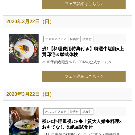
フェア詳細はこちら
2020年3月22日（日）
オススメフェア
特典付
試食付
残1【料理費用特典付き】特選牛堪能×上
質邸宅＆挙式体験
≪HP予約者限定≫ BLOOMの公式ホームペ…
フェア詳細はこちら
2020年3月22日（日）
オススメフェア
特典付
試食付
残1≪料理重視♪≫◆上質大人婚◆料理×
おもてなし ＆絶品試食付
〈1件目来館で料理やドレス・写真など豪華特典…