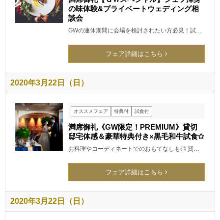
の味体験&プライベートウェディング相
談会
GWの連休期間に会場を検討されたい方必見！試…
フェア詳細はこちら
2020年3月22日（日）
オススメフェア
特典付
試食付
満席御礼《GW限定！PREMIUM》貸切
邸宅体感＆豪華特典付き×黒毛和牛試食✩
お料理やコーディネートでのおもてなしも◎ 貸…
フェア詳細はこちら
2020年3月22日（日）