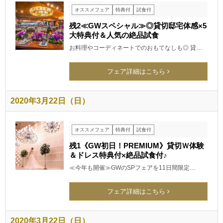
オススメフェア
特典付
試食付
残2≪GWスペシャル≫◎貸切邸宅体感×5
大特典付＆人気の絶品試食
お料理やコーディネートでのおもてなしも◎ 貸…
フェア詳細はこちら
2020年3月22日（日）
オススメフェア
特典付
試食付
残1《GW初日！PREMIUM》貸切Ｗ体験
＆ドレス特典付×絶品試食付♪
≪今年も開催≫GWのSPフェアを11日間限定…
フェア詳細はこちら
2020年3月22日（日）