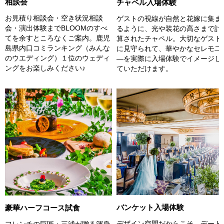
相談会
チャペル入場体験
お見積り相談会・空き状況相談
ゲストの視線が自然と花嫁に集ま
会・演出体験までBLOOMのすべ
るように、光や装花の高さまで計
てを余すところなくご案内。鹿児
算されたチャペル。大切なゲスト
島県内口コミランキング（みんな
に見守られて、華やかなセレモ二
のウエディング）１位のウェディ
―を実際に入場体験でイメージし
ングをお楽しみください♪
ていただけます。
バンケット入場体験
豪華ハーフコース試食
デザイン空間だからこそ、デート
フレンチの巨匠・三浦が贈る渾身