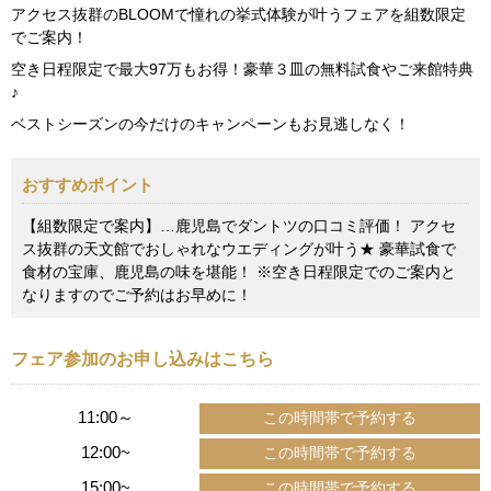
アクセス抜群のBLOOMで憧れの挙式体験が叶うフェアを組数限定
でご案内！
空き日程限定で最大97万もお得！豪華３皿の無料試食やご来館特典
♪
ベストシーズンの今だけのキャンペーンもお見逃しなく！
おすすめポイント
【組数限定で案内】…鹿児島でダントツの口コミ評価！ アクセ
ス抜群の天文館でおしゃれなウエディングが叶う★ 豪華試食で
食材の宝庫、鹿児島の味を堪能！ ※空き日程限定でのご案内と
なりますのでご予約はお早めに！
フェア参加のお申し込みはこちら
11:00～
12:00~
15:00~