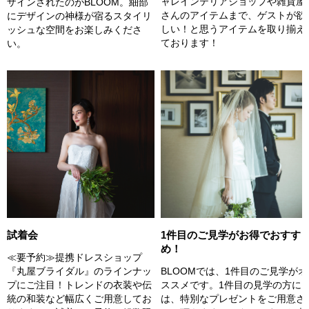
ャレインテリアショップや雑貨屋
ザインされたのがBLOOM。細部
さんのアイテムまで、ゲストが欲
にデザインの神様が宿るスタイリ
しい！と思うアイテムを取り揃え
ッシュな空間をお楽しみくださ
ております！
い。
試着会
1件目のご見学がお得でおすす
め！
≪要予約≫提携ドレスショップ
『丸屋ブライダル』のラインナッ
BLOOMでは、1件目のご見学がオ
プにご注目！トレンドの衣装や伝
ススメです。1件目の見学の方に
統の和装など幅広くご用意してお
は、特別なプレゼントをご用意さ