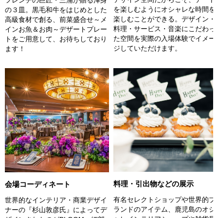
を楽しむようにオシャレな時間を
の３皿。黒毛和牛をはじめとした
楽しむことができる。デザイン・
高級食材で創る、前菜盛合せ～メ
料理・サービス・音楽にこだわっ
インお魚＆お肉～デザートプレー
た空間を実際の入場体験でイメー
トをご用意して、お待ちしており
ジしていただけます。
ます！
料理・引出物などの展示
会場コーディネート
有名セレクトショップや世界的ブ
世界的なインテリア・商業デザイ
ランドのアイテム、鹿児島のオシ
ナーの『杉山敦彦氏』によってデ