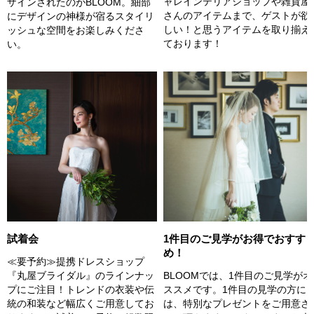
ャレインテリアショップや雑貨屋
ザインされたのがBLOOM。細部
さんのアイテムまで、ゲストが欲
にデザインの神様が宿るスタイリ
しい！と思うアイテムを取り揃え
ッシュな空間をお楽しみくださ
ております！
い。
試着会
1件目のご見学がお得でおすす
め！
≪要予約≫提携ドレスショップ
『丸屋ブライダル』のラインナッ
BLOOMでは、1件目のご見学がオ
プにご注目！トレンドの衣装や伝
ススメです。1件目の見学の方に
統の和装など幅広くご用意してお
は、特別なプレゼントをご用意さ