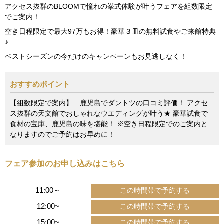
アクセス抜群のBLOOMで憧れの挙式体験が叶うフェアを組数限定
でご案内！
空き日程限定で最大97万もお得！豪華３皿の無料試食やご来館特典
♪
ベストシーズンの今だけのキャンペーンもお見逃しなく！
おすすめポイント
【組数限定で案内】…鹿児島でダントツの口コミ評価！ アクセ
ス抜群の天文館でおしゃれなウエディングが叶う★ 豪華試食で
食材の宝庫、鹿児島の味を堪能！ ※空き日程限定でのご案内と
なりますのでご予約はお早めに！
フェア参加のお申し込みはこちら
11:00～
12:00~
15:00~