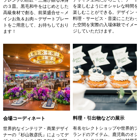
を楽しむようにオシャレな時間を
の３皿。黒毛和牛をはじめとした
楽しむことができる。デザイン・
高級食材で創る、前菜盛合せ～メ
料理・サービス・音楽にこだわっ
インお魚＆お肉～デザートプレー
た空間を実際の入場体験でイメー
トをご用意して、お待ちしており
ジしていただけます。
ます！
料理・引出物などの展示
会場コーディネート
有名セレクトショップや世界的ブ
世界的なインテリア・商業デザイ
ランドのアイテム、鹿児島のオシ
ナーの『杉山敦彦氏』によってデ