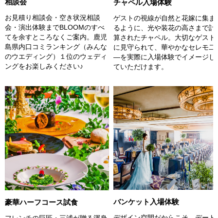
相談会
チャペル入場体験
お見積り相談会・空き状況相談
ゲストの視線が自然と花嫁に集ま
会・演出体験までBLOOMのすべ
るように、光や装花の高さまで計
てを余すところなくご案内。鹿児
算されたチャペル。大切なゲスト
島県内口コミランキング（みんな
に見守られて、華やかなセレモ二
のウエディング）１位のウェディ
―を実際に入場体験でイメージし
ングをお楽しみください♪
ていただけます。
バンケット入場体験
豪華ハーフコース試食
デザイン空間だからこそ、デート
フレンチの巨匠・三浦が贈る渾身