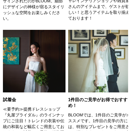
ャレインテリアショップや雑貨屋
ザインされたのがBLOOM。細部
さんのアイテムまで、ゲストが欲
にデザインの神様が宿るスタイリ
しい！と思うアイテムを取り揃え
ッシュな空間をお楽しみくださ
ております！
い。
試着会
1件目のご見学がお得でおすす
め！
≪要予約≫提携ドレスショップ
『丸屋ブライダル』のラインナッ
BLOOMでは、1件目のご見学がオ
プにご注目！トレンドの衣装や伝
ススメです。1件目の見学の方に
統の和装など幅広くご用意してお
は、特別なプレゼントをご用意さ