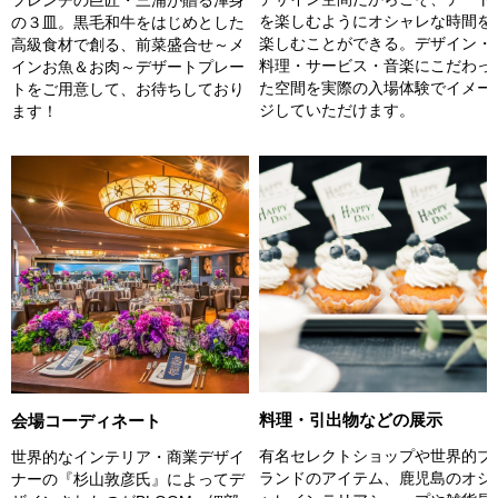
を楽しむようにオシャレな時間を
の３皿。黒毛和牛をはじめとした
楽しむことができる。デザイン・
高級食材で創る、前菜盛合せ～メ
料理・サービス・音楽にこだわっ
インお魚＆お肉～デザートプレー
た空間を実際の入場体験でイメー
トをご用意して、お待ちしており
ジしていただけます。
ます！
料理・引出物などの展示
会場コーディネート
有名セレクトショップや世界的ブ
世界的なインテリア・商業デザイ
ランドのアイテム、鹿児島のオシ
ナーの『杉山敦彦氏』によってデ