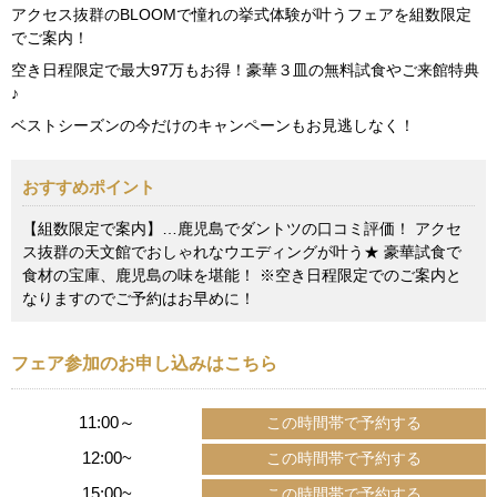
アクセス抜群のBLOOMで憧れの挙式体験が叶うフェアを組数限定
でご案内！
空き日程限定で最大97万もお得！豪華３皿の無料試食やご来館特典
♪
ベストシーズンの今だけのキャンペーンもお見逃しなく！
おすすめポイント
【組数限定で案内】…鹿児島でダントツの口コミ評価！ アクセ
ス抜群の天文館でおしゃれなウエディングが叶う★ 豪華試食で
食材の宝庫、鹿児島の味を堪能！ ※空き日程限定でのご案内と
なりますのでご予約はお早めに！
フェア参加のお申し込みはこちら
11:00～
12:00~
15:00~