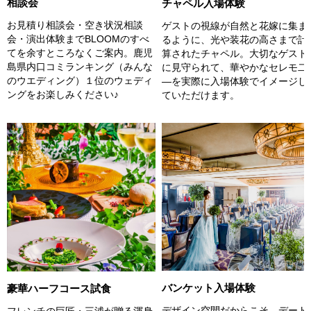
相談会
チャペル入場体験
お見積り相談会・空き状況相談
ゲストの視線が自然と花嫁に集ま
会・演出体験までBLOOMのすべ
るように、光や装花の高さまで計
てを余すところなくご案内。鹿児
算されたチャペル。大切なゲスト
島県内口コミランキング（みんな
に見守られて、華やかなセレモ二
のウエディング）１位のウェディ
―を実際に入場体験でイメージし
ングをお楽しみください♪
ていただけます。
バンケット入場体験
豪華ハーフコース試食
デザイン空間だからこそ、デート
フレンチの巨匠・三浦が贈る渾身