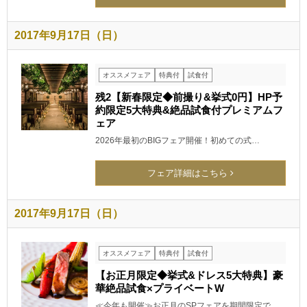
2017年9月17日（日）
オススメフェア
特典付
試食付
残2【新春限定◆前撮り&挙式0円】HP予
約限定5大特典&絶品試食付プレミアムフ
ェア
2026年最初のBIGフェア開催！初めての式…
フェア詳細はこちら
2017年9月17日（日）
オススメフェア
特典付
試食付
【お正月限定◆挙式&ドレス5大特典】豪
華絶品試食×プライベートW
≪今年も開催≫お正月のSPフェアを期間限定で…