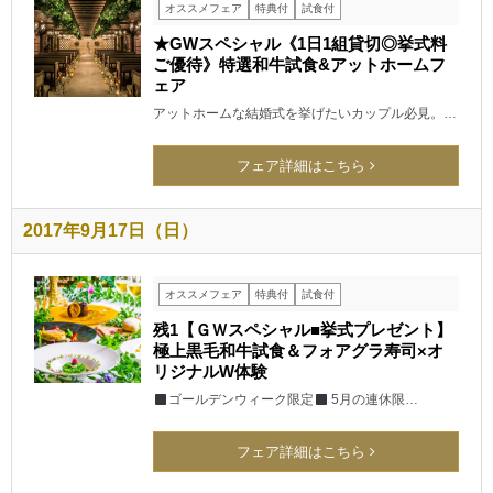
オススメフェア
特典付
試食付
★GWスペシャル《1日1組貸切◎挙式料
ご優待》特選和牛試食&アットホームフ
ェア
アットホームな結婚式を挙げたいカップル必見。…
フェア詳細はこちら
2017年9月17日（日）
オススメフェア
特典付
試食付
残1【ＧＷスペシャル■挙式プレゼント】
極上黒毛和牛試食＆フォアグラ寿司×オ
リジナルW体験
ゴールデンウィーク限定
5月の連休限…
フェア詳細はこちら