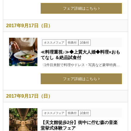
フェア詳細はこちら
2017年9月17日（日）
オススメフェア
特典付
試食付
≪料理重視♪≫◆上質大人婚◆料理×おも
てなし ＆絶品試食付
〈1件目来館で料理やドレス・写真など豪華特典…
フェア詳細はこちら
2017年9月17日（日）
オススメフェア
特典付
試食付
【天文館徒歩2分】街中に佇む森の音楽
堂挙式体験フェア