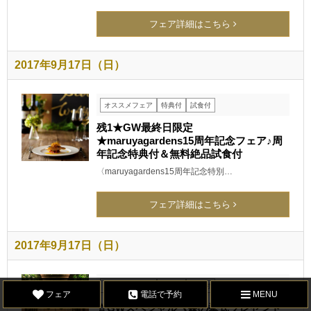
フェア詳細はこちら
2017年9月17日（日）
オススメフェア
特典付
試食付
残1★GW最終日限定
★maruyagardens15周年記念フェア♪周
年記念特典付＆無料絶品試食付
〈maruyagardens15周年記念特別…
フェア詳細はこちら
2017年9月17日（日）
オススメフェア
特典付
試食付
フェア
電話で予約
MENU
☆GWスペシャル《森の挙式プレゼント