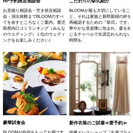
こだわりの挙式紹介
HP予約限定相談会
BLOOMが最も大切にしているこ
お見積り相談会・空き状況相談
と、それは家族と新郎新婦の絆を
会・演出体験までBLOOMのすべ
再確認するための『挙式』です。
てを余すところなくご案内。鹿児
華やかな音楽隊に包まれ、森を感
島県内口コミランキング（みんな
じるチャペルで生涯忘れられない
のウエディング）１位のウェディ
時間を。
ングをお楽しみください♪
豪華試食会
新作衣装のご試着≪要予約≫
BLOOMが自信をもってお届けす
提携ドレスショップ『丸屋ブライ