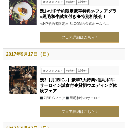
オススメフェア
特典付
試食付
残1≪HP予約限定豪華特典≫フォアグラ
×黒毛和牛試食付き◆特別相談会！
≪HP予約者限定≫ BLOOMの公式ホームペ…
フェア詳細はこちら
2017年9月17日（日）
オススメフェア
特典付
試食付
残3【月1BIG♪】豪華7大特典×黒毛和牛
サーロイン試食付◆貸切ウエディング体
験フェア
7月BIGフェア
黒毛和牛のサーロイ…
フェア詳細はこちら