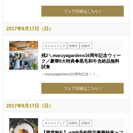
フェア詳細はこちら
2017年9月17日（日）
オススメフェア
特典付
試食付
残2＼maruyagardens16周年記念ウィー
ク／豪華8大特典◆黒毛和牛含絶品無料
試食
＜maruyagardens16周年記念！！…
フェア詳細はこちら
2017年9月17日（日）
オススメフェア
特典付
試食付
【満席御礼】≪HP予約限定豪華特典≫フ