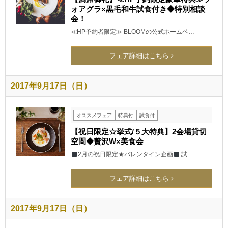
ォアグラ×黒毛和牛試食付き◆特別相談
会！
≪HP予約者限定≫ BLOOMの公式ホームペ…
フェア詳細はこちら
2017年9月17日（日）
オススメフェア
特典付
試食付
【祝日限定☆挙式/５大特典】2会場貸切
空間◆贅沢W×美食会
2月の祝日限定★バレンタイン企画
試…
フェア詳細はこちら
2017年9月17日（日）