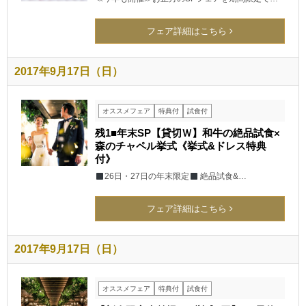
フェア詳細はこちら
2017年9月17日（日）
オススメフェア
特典付
試食付
残1■年末SP【貸切Ｗ】和牛の絶品試食×
森のチャペル挙式《挙式&ドレス特典
付》
26日・27日の年末限定
絶品試食&…
フェア詳細はこちら
2017年9月17日（日）
オススメフェア
特典付
試食付