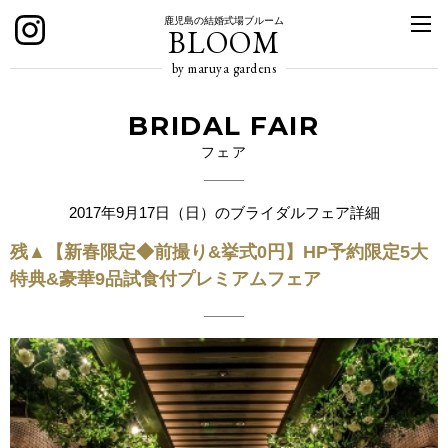
鹿児島の結婚式場ブルーム
BLOOM
by maruya gardens
BRIDAL FAIR
フェア
2017年9月17日（日）のブライダルフェア詳細
残▲【新春限定◆前撮り&挙式0円】HP予約限定5大
特典&豪華9品試食付プレミアムフェア