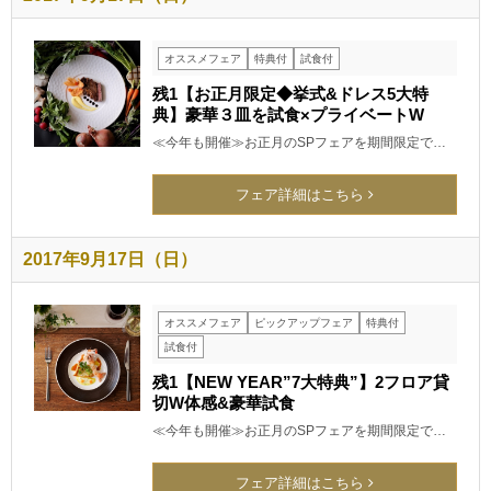
オススメフェア
特典付
試食付
残1【お正月限定◆挙式&ドレス5大特
典】豪華３皿を試食×プライベートW
≪今年も開催≫お正月のSPフェアを期間限定で…
フェア詳細はこちら
2017年9月17日（日）
オススメフェア
ピックアップフェア
特典付
試食付
残1【NEW YEAR”7大特典”】2フロア貸
切W体感&豪華試食
≪今年も開催≫お正月のSPフェアを期間限定で…
フェア詳細はこちら