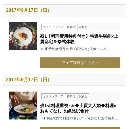
2017年9月17日（日）
オススメフェア
特典付
試食付
残1【料理費用特典付き】特選牛堪能×上
質邸宅＆挙式体験
≪HP予約者限定≫ BLOOMの公式ホームペ…
フェア詳細はこちら
2017年9月17日（日）
オススメフェア
特典付
試食付
残1≪料理重視♪≫◆上質大人婚◆料理×
おもてなし ＆絶品試食付
〈1件目来館で料理やドレス・写真など豪華特典…