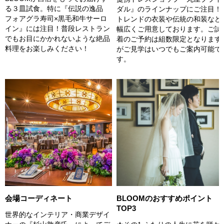
る３皿試食。特に『伝説の逸品
ダル』のラインナップにご注目！
フォアグラ寿司×黒毛和牛サーロ
トレンドの衣装や伝統の和装など
イン』には注目！普段レストラン
幅広くご用意しております。ご試
でもお目にかかれないような絶品
着のご予約は組数限定となります
料理をお楽しみください！
がご見学はいつでもご案内可能で
す。
会場コーディネート
BLOOMのおすすめポイント
TOP3
世界的なインテリア・商業デザイ