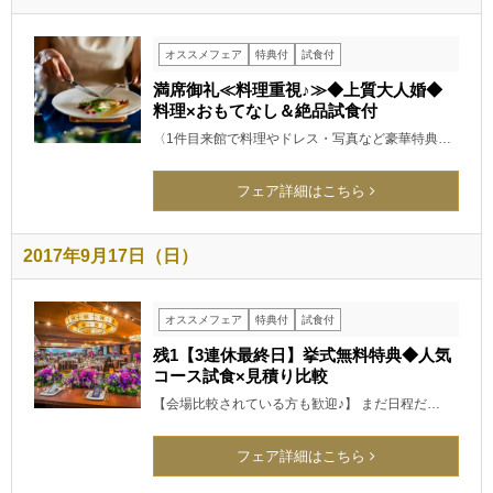
オススメフェア
特典付
試食付
満席御礼≪料理重視♪≫◆上質大人婚◆
料理×おもてなし＆絶品試食付
〈1件目来館で料理やドレス・写真など豪華特典…
フェア詳細はこちら
2017年9月17日（日）
オススメフェア
特典付
試食付
残1【3連休最終日】挙式無料特典◆人気
コース試食×見積り比較
【会場比較されている方も歓迎♪】 まだ日程だ…
フェア詳細はこちら