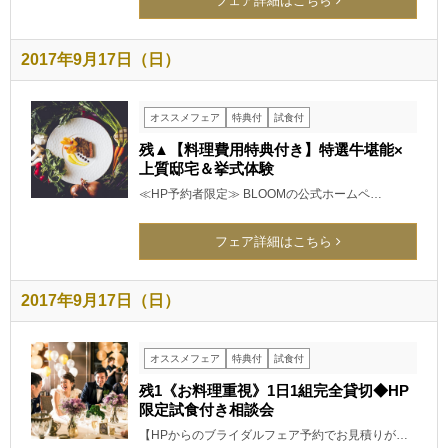
フェア詳細はこちら
2017年9月17日（日）
オススメフェア
特典付
試食付
残▲【料理費用特典付き】特選牛堪能×
上質邸宅＆挙式体験
≪HP予約者限定≫ BLOOMの公式ホームペ…
フェア詳細はこちら
2017年9月17日（日）
オススメフェア
特典付
試食付
残1《お料理重視》1日1組完全貸切◆HP
限定試食付き相談会
【HPからのブライダルフェア予約でお見積りが…