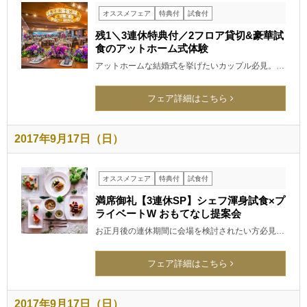
オススメフェア
特典付
試食付
残1＼3連休特典付／2フロア貸切&豪華試
食のアットホーム式体験
アットホームな結婚式を挙げたいカップル必見。…
フェア詳細はこちら
2017年9月17日（日）
オススメフェア
特典付
試食付
満席御礼【3連休SP】シェフ渾身試食×プ
ライベートW おもてなし提案会
お正月後の連休期間に会場を検討されたい方必見…
フェア詳細はこちら
2017年9月17日（日）