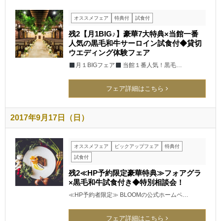
オススメフェア
特典付
試食付
残2【月1BIG♪】豪華7大特典×当館一番
人気の黒毛和牛サーロイン試食付◆貸切
ウエディング体験フェア
月１BIGフェア
当館１番人気！黒毛…
フェア詳細はこちら
2017年9月17日（日）
オススメフェア
ピックアップフェア
特典付
試食付
残2≪HP予約限定豪華特典≫フォアグラ
×黒毛和牛試食付き◆特別相談会！
≪HP予約者限定≫ BLOOMの公式ホームペ…
フェア詳細はこちら