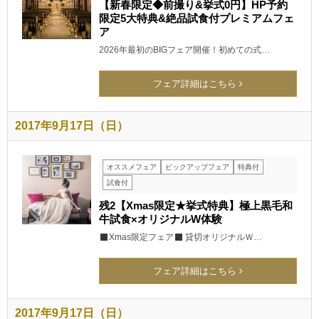
【新春限定◆前撮り&挙式0円】HP予約
限定5大特典&絶品試食付プレミアムフェ
ア
2026年最初のBIGフェア開催！初めての式…
フェア詳細はこちら
2017年9月17日（日）
オススメフェア
ピックアップフェア
特典付
試食付
残2【Xmas限定★挙式特典】極上黒毛和
牛試食×オリジナルW体験
Xmas限定フェア
貸切オリジナルＷ…
フェア詳細はこちら
2017年9月17日（日）