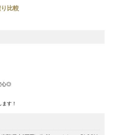
積り比較
安心◎
します！