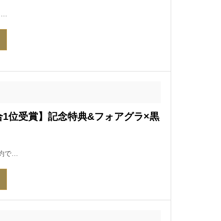
フ…
1位受賞】記念特典&フォアグラ×黒
約で…