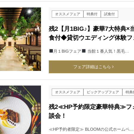
オススメフェア
特典付
試食付
残2【月1BIG♪】豪華7大特
食付◆貸切ウエディング体験フ
月１BIGフェア
当館１番人気！黒毛…
フェア詳細はこちら
オススメフェア
ピックアップフェア
特典
残2≪HP予約限定豪華特典≫
談会！
≪HP予約者限定≫ BLOOMの公式ホームペ…