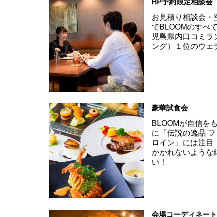
HP予約限定相談会
お見積り相談会・
でBLOOMのす
児島県内口コミラ
ング）１位のウェ
豪華試食会
BLOOMが自信
に『伝説の逸品 
ロイン』には注目
かかれないような
い！
会場コーディネー