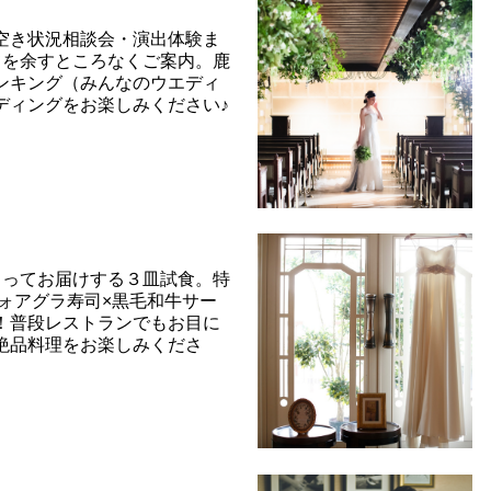
空き状況相談会・演出体験ま
べてを余すところなくご案内。鹿
ンキング（みんなのウエディ
ディングをお楽しみください♪
をもってお届けする３皿試食。特
フォアグラ寿司×黒毛和牛サー
！普段レストランでもお目に
絶品料理をお楽しみくださ
ト