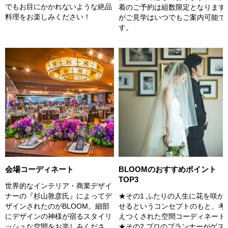
でもお目にかかれないような絶品
着のご予約は組数限定となります
料理をお楽しみください！
がご見学はいつでもご案内可能で
す。
会場コーディネート
BLOOMのおすすめポイント
TOP3
世界的なインテリア・商業デザイ
ナーの『杉山敦彦氏』によってデ
★その1 ふたりの人生に花を咲か
ザインされたのがBLOOM。細部
せるというコンセプトのもと、考
にデザインの神様が宿るスタイリ
えつくされた空間コーディネート
ッシュな空間をお楽しみくださ
★その2 プロのプランナーがゲス