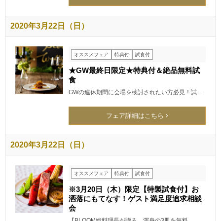
2020年3月22日（日）
オススメフェア
特典付
試食付
★GW最終日限定★特典付＆絶品無料試
食
GWの連休期間に会場を検討されたい方必見！試…
フェア詳細はこちら
2020年3月22日（日）
オススメフェア
特典付
試食付
※3月20日（木）限定【特製試食付】お
洒落にもてなす！ゲスト満足度追求相談
会
【BLOOM総料理長が贈る、渾身の3皿を無料…