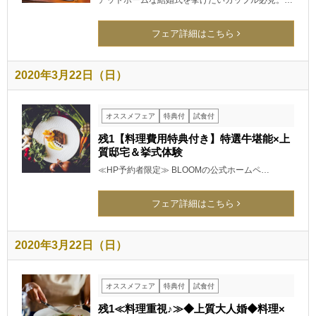
アットホームな結婚式を挙げたいカップル必見。…
フェア詳細はこちら
2020年3月22日（日）
オススメフェア
特典付
試食付
残1【料理費用特典付き】特選牛堪能×上
質邸宅＆挙式体験
≪HP予約者限定≫ BLOOMの公式ホームペ…
フェア詳細はこちら
2020年3月22日（日）
オススメフェア
特典付
試食付
残1≪料理重視♪≫◆上質大人婚◆料理×