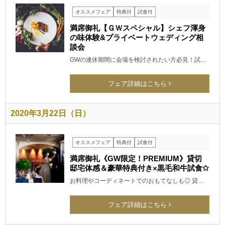
オススメフェア
特典付
試食付
満席御礼【ＧＷスペシャル】シェフ渾身
の味体験&プライベートウェディング相
談会
GWの連休期間に会場を検討されたい方必見！試…
フェア詳細はこちら
2020年3月22日（日）
オススメフェア
特典付
試食付
満席御礼《GW限定！PREMIUM》貸切
邸宅体感＆豪華特典付き×黒毛和牛試食✩
お料理やコーディネートでのおもてなしも◎ 貸…
フェア詳細はこちら