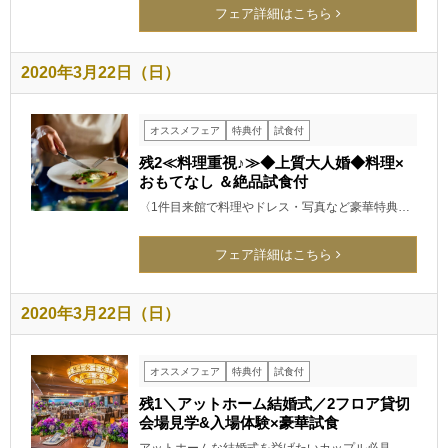
フェア詳細はこちら
2020年3月22日（日）
オススメフェア
特典付
試食付
残2≪料理重視♪≫◆上質大人婚◆料理×
おもてなし ＆絶品試食付
〈1件目来館で料理やドレス・写真など豪華特典…
フェア詳細はこちら
2020年3月22日（日）
オススメフェア
特典付
試食付
残1＼アットホーム結婚式／2フロア貸切
会場見学&入場体験×豪華試食