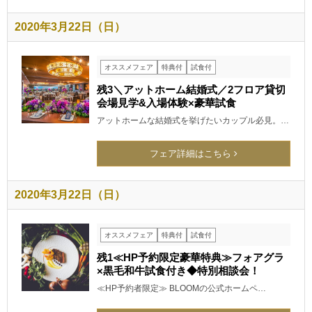
2020年3月22日（日）
オススメフェア
特典付
試食付
残3＼アットホーム結婚式／2フロア貸切
会場見学&入場体験×豪華試食
アットホームな結婚式を挙げたいカップル必見。…
フェア詳細はこちら
2020年3月22日（日）
オススメフェア
特典付
試食付
残1≪HP予約限定豪華特典≫フォアグラ
×黒毛和牛試食付き◆特別相談会！
≪HP予約者限定≫ BLOOMの公式ホームペ…