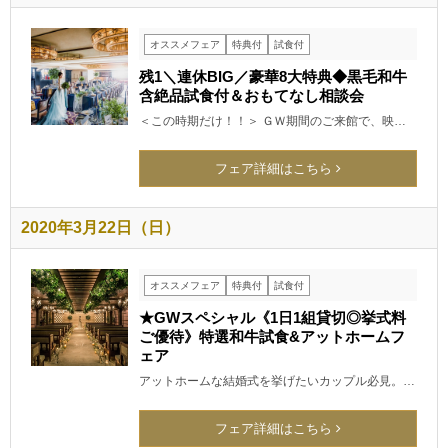
オススメフェア
特典付
試食付
残1＼連休BIG／豪華8大特典◆黒毛和牛
含絶品試食付＆おもてなし相談会
＜この時期だけ！！＞ ＧＷ期間のご来館で、映…
フェア詳細はこちら
2020年3月22日（日）
オススメフェア
特典付
試食付
★GWスペシャル《1日1組貸切◎挙式料
ご優待》特選和牛試食&アットホームフ
ェア
アットホームな結婚式を挙げたいカップル必見。…
フェア詳細はこちら