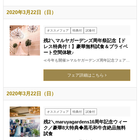
2020年3月22日（日）
オススメフェア
特典付
試食付
残2＼マルヤガーデンズ周年祭記念【ド
レス特典付！】豪華無料試食＆プライベ
ート空間体験♪
≪今年も開催≫マルヤガーデンズ周年記念フェア…
フェア詳細はこちら
2020年3月22日（日）
オススメフェア
特典付
試食付
残2＼maruyagardens16周年記念ウィー
ク／豪華8大特典◆黒毛和牛含絶品無料
試食