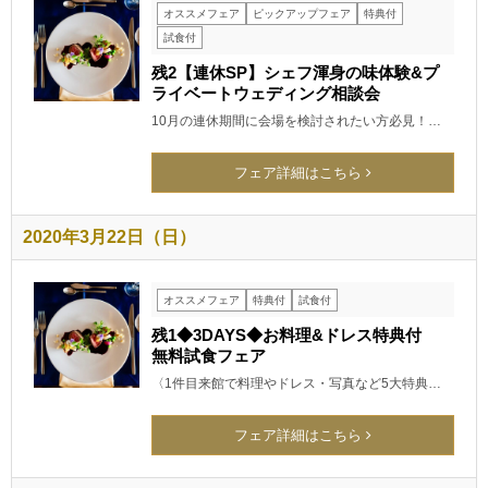
オススメフェア
ピックアップフェア
特典付
試食付
残2【連休SP】シェフ渾身の味体験&プ
ライベートウェディング相談会
10月の連休期間に会場を検討されたい方必見！…
フェア詳細はこちら
2020年3月22日（日）
オススメフェア
特典付
試食付
残1◆3DAYS◆お料理&ドレス特典付
無料試食フェア
〈1件目来館で料理やドレス・写真など5大特典…
フェア詳細はこちら