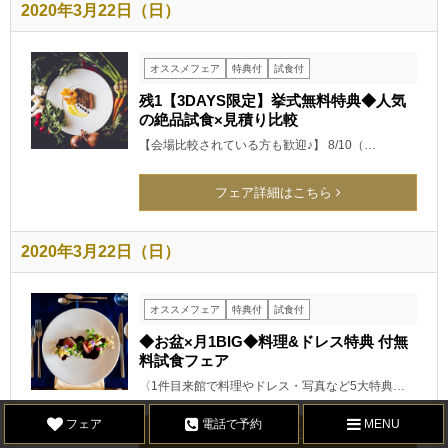
2020年3月22日（日）
オススメフェア
特典付
試食付
残1【3DAYS限定】挙式無料特典◆人気
の絶品試食×見積り比較
【会場比較されている方も歓迎♪】 8/10（…
フェア詳細はこちら
2020年3月22日（日）
オススメフェア
特典付
試食付
◆お盆×月1BIG◆料理&ドレス特典 付無
料試食フェア
〈1件目来館で料理やドレス・写真など5大特典…
フェア
電話で予約
MENU
フェア詳細はこちら