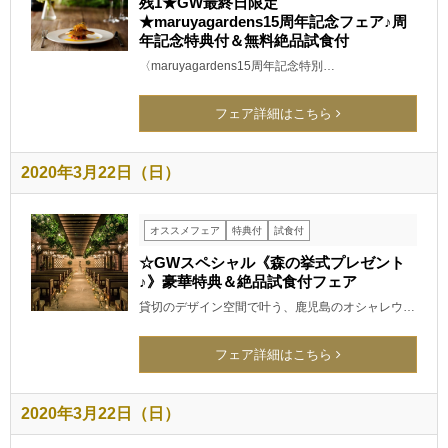
残1★GW最終日限定
★maruyagardens15周年記念フェア♪周
年記念特典付＆無料絶品試食付
〈maruyagardens15周年記念特別…
フェア詳細はこちら
2020年3月22日（日）
オススメフェア
特典付
試食付
☆GWスペシャル《森の挙式プレゼント
♪》豪華特典＆絶品試食付フェア
貸切のデザイン空間で叶う、鹿児島のオシャレウ…
フェア詳細はこちら
2020年3月22日（日）