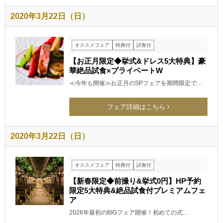
2020年3月22日（日）
オススメフェア
特典付
試食付
【お正月限定◆挙式&ドレス5大特典】豪
華絶品試食×プライベートW
≪今年も開催≫お正月のSPフェアを期間限定で…
フェア詳細はこちら
2020年3月22日（日）
オススメフェア
特典付
試食付
【新春限定◆前撮り&挙式0円】HP予約
限定5大特典&絶品試食付プレミアムフェ
ア
2026年最初のBIGフェア開催！初めての式…