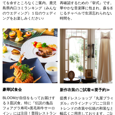
再確認するための『挙式』です。
てを余すところなくご案内。鹿児
華やかな音楽隊に包まれ、森を感
島県内口コミランキング（みんな
じるチャペルで生涯忘れられない
のウエディング）１位のウェディ
時間を。
ングをお楽しみください♪
豪華試食会
新作衣装のご試着≪要予約≫
BLOOMが自信をもってお届けす
提携ドレスショップ『丸屋ブライ
る３皿試食。特に『伝説の逸品
ダル』のラインナップにご注目！
フォアグラ寿司×黒毛和牛サーロ
トレンドの衣装や伝統の和装など
イン』には注目！普段レストラン
幅広くご用意しております。ご試