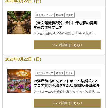
2020年3月22日（日）
オススメフェア
特典付
試食付
【天文館徒歩2分】街中に佇む森の音楽
堂挙式体験フェア
アクセス抜群のBLOOMで憧れの挙式体験が叶…
フェア詳細はこちら
2020年3月22日（日）
オススメフェア
特典付
試食付
≪満席御礼≫＼アットホーム結婚式／2
フロア貸切会場見学&入場体験×豪華試食
アットホームな結婚式を挙げたいカップル必見。…
フェア詳細はこちら