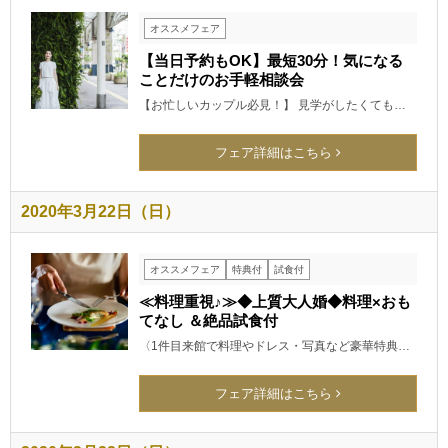
オススメフェア
【当日予約もOK】最短30分！気になる
ことだけのお手軽相談会
【お忙しいカップル必見！】 見学がしたくても…
フェア詳細はこちら
2020年3月22日（日）
オススメフェア
特典付
試食付
≪料理重視♪≫◆上質大人婚◆料理×おも
てなし ＆絶品試食付
〈1件目来館で料理やドレス・写真など豪華特典…
フェア詳細はこちら