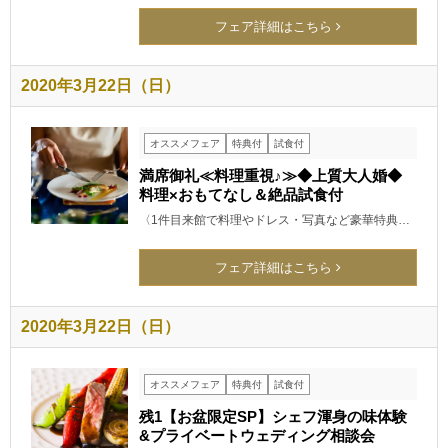
フェア詳細はこちら
2020年3月22日（日）
オススメフェア
特典付
試食付
満席御礼≪料理重視♪≫◆上質大人婚◆
料理×おもてなし＆絶品試食付
〈1件目来館で料理やドレス・写真など豪華特典…
フェア詳細はこちら
2020年3月22日（日）
オススメフェア
特典付
試食付
残1【お盆限定SP】シェフ渾身の味体験
&プライベートウェディング相談会