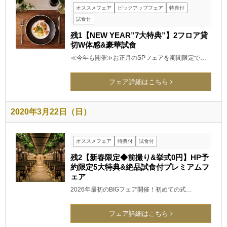
オススメフェア
ピックアップフェア
特典付
試食付
残1【NEW YEAR”7大特典”】2フロア貸
切W体感&豪華試食
≪今年も開催≫お正月のSPフェアを期間限定で…
フェア詳細はこちら
2020年3月22日（日）
オススメフェア
特典付
試食付
残2【新春限定◆前撮り&挙式0円】HP予
約限定5大特典&絶品試食付プレミアムフ
ェア
2026年最初のBIGフェア開催！初めての式…
フェア詳細はこちら