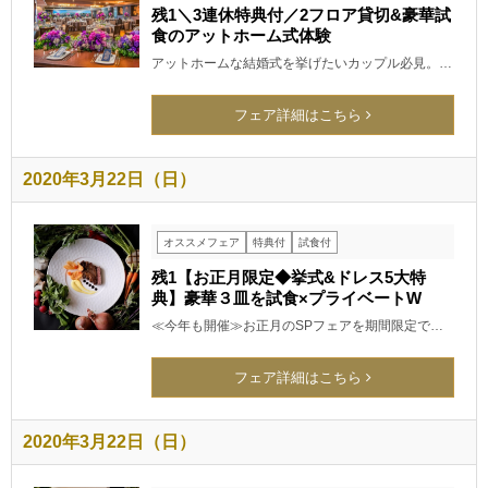
残1＼3連休特典付／2フロア貸切&豪華試
食のアットホーム式体験
アットホームな結婚式を挙げたいカップル必見。…
フェア詳細はこちら
2020年3月22日（日）
オススメフェア
特典付
試食付
残1【お正月限定◆挙式&ドレス5大特
典】豪華３皿を試食×プライベートW
≪今年も開催≫お正月のSPフェアを期間限定で…
フェア詳細はこちら
2020年3月22日（日）