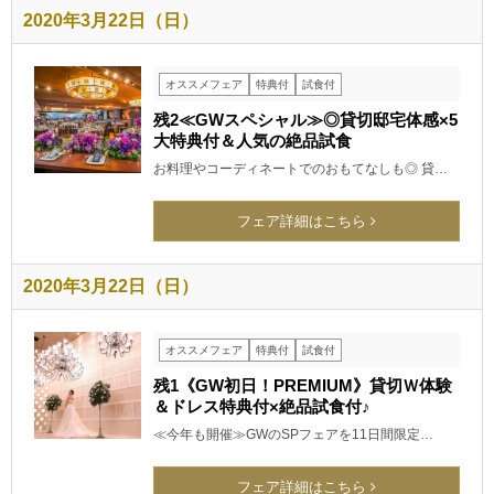
2020年3月22日（日）
オススメフェア
特典付
試食付
残2≪GWスペシャル≫◎貸切邸宅体感×5
大特典付＆人気の絶品試食
お料理やコーディネートでのおもてなしも◎ 貸…
フェア詳細はこちら
2020年3月22日（日）
オススメフェア
特典付
試食付
残1《GW初日！PREMIUM》貸切Ｗ体験
＆ドレス特典付×絶品試食付♪
≪今年も開催≫GWのSPフェアを11日間限定…
フェア詳細はこちら