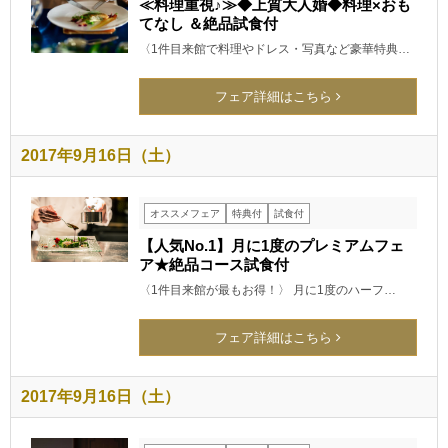
≪料理重視♪≫◆上質大人婚◆料理×おも
てなし ＆絶品試食付
〈1件目来館で料理やドレス・写真など豪華特典…
フェア詳細はこちら
2017年9月16日（土）
オススメフェア
特典付
試食付
【人気No.1】月に1度のプレミアムフェ
ア★絶品コース試食付
〈1件目来館が最もお得！〉 月に1度のハーフ…
フェア詳細はこちら
2017年9月16日（土）