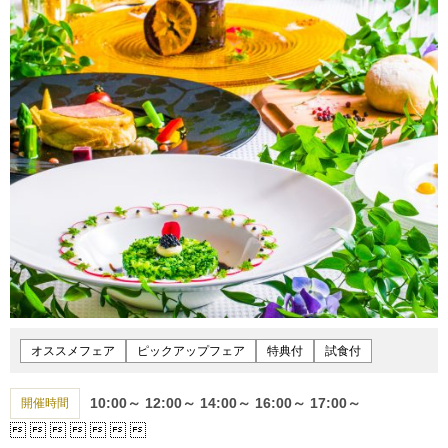
オススメフェア
ピックアップフェア
特典付
試食付
10:00～
12:00～
14:00～
16:00～
17:00～
開催時間






