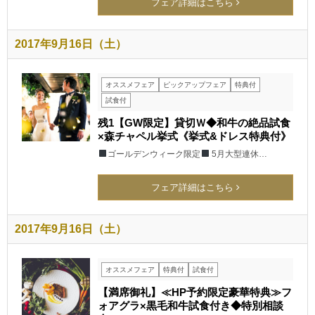
フェア詳細はこちら
2017年9月16日（土）
オススメフェア
ピックアップフェア
特典付
試食付
残1【GW限定】貸切Ｗ◆和牛の絶品試食
×森チャペル挙式《挙式&ドレス特典付》
ゴールデンウィーク限定
5月大型連休…
フェア詳細はこちら
2017年9月16日（土）
オススメフェア
特典付
試食付
【満席御礼】≪HP予約限定豪華特典≫フ
ォアグラ×黒毛和牛試食付き◆特別相談