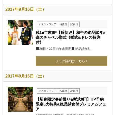
2017年9月16日（土）
オススメフェア
特典付
試食付
残1■年末SP【貸切Ｗ】和牛の絶品試食×
森のチャペル挙式《挙式&ドレス特典
付》
26日・27日の年末限定
絶品試食&…
フェア詳細はこちら
2017年9月16日（土）
オススメフェア
特典付
試食付
【新春限定◆前撮り&挙式0円】HP予約
限定5大特典&絶品試食付プレミアムフェ
ア