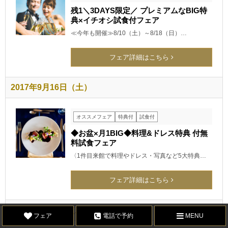
残1＼3DAYS限定／ プレミアムなBIG特
典×イチオシ試食付フェア
≪今年も開催≫8/10（土）～8/18（日）…
フェア詳細はこちら
2017年9月16日（土）
オススメフェア
特典付
試食付
◆お盆×月1BIG◆料理&ドレス特典 付無
料試食フェア
〈1件目来館で料理やドレス・写真など5大特典…
フェア詳細はこちら
2017年9月16日（土）
フェア
電話で予約
MENU