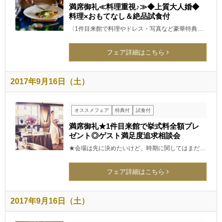
満席御礼≪料理重視♪≫◆上質大人婚◆
料理×おもてなし＆絶品試食付
〈1件目来館で料理やドレス・写真など豪華特典…
フェア詳細はこちら
2017年9月16日（土）
オススメフェア
特典付
試食付
満席御礼★1件目来館で挙式料全額プレ
ゼント◎ゲスト満足度追求相談会
★会場は先に決めたいけど、時期に関してはまだ…
フェア詳細はこちら
2017年9月16日（土）