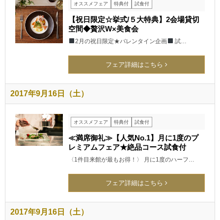
オススメフェア
特典付
試食付
【祝日限定☆挙式/５大特典】2会場貸切
空間◆贅沢W×美食会
2月の祝日限定★バレンタイン企画
試…
フェア詳細はこちら
2017年9月16日（土）
オススメフェア
特典付
試食付
≪満席御礼≫【人気No.1】月に1度のプ
レミアムフェア★絶品コース試食付
〈1件目来館が最もお得！〉 月に1度のハーフ…
フェア詳細はこちら
2017年9月16日（土）