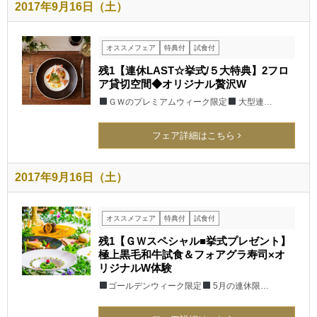
2017年9月16日（土）
オススメフェア
特典付
試食付
残1【連休LAST☆挙式/５大特典】2フロ
ア貸切空間◆オリジナル贅沢W
ＧＷのプレミアムウィーク限定
大型連…
フェア詳細はこちら
2017年9月16日（土）
オススメフェア
特典付
試食付
残1【ＧＷスペシャル■挙式プレゼント】
極上黒毛和牛試食＆フォアグラ寿司×オ
リジナルW体験
ゴールデンウィーク限定
5月の連休限…