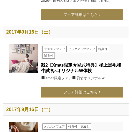
2026年最初のBIGフェア開催！初めての式…
フェア詳細はこちら
2017年9月16日（土）
オススメフェア
ピックアップフェア
特典付
試食付
残2【Xmas限定★挙式特典】極上黒毛和
牛試食×オリジナルW体験
Xmas限定フェア
貸切オリジナルＷ…
フェア詳細はこちら
2017年9月16日（土）
オススメフェア
特典付
試食付