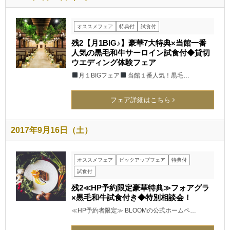
オススメフェア
特典付
試食付
残2【月1BIG♪】豪華7大特典×当館一番
人気の黒毛和牛サーロイン試食付◆貸切
ウエディング体験フェア
月１BIGフェア
当館１番人気！黒毛…
フェア詳細はこちら
2017年9月16日（土）
オススメフェア
ピックアップフェア
特典付
試食付
残2≪HP予約限定豪華特典≫フォアグラ
×黒毛和牛試食付き◆特別相談会！
≪HP予約者限定≫ BLOOMの公式ホームペ…