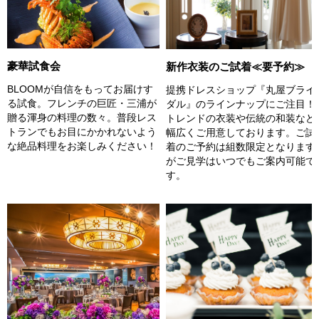
豪華試食会
新作衣装のご試着≪要予約≫
BLOOMが自信をもってお届けす
提携ドレスショップ『丸屋ブライ
る試食。フレンチの巨匠・三浦が
ダル』のラインナップにご注目！
贈る渾身の料理の数々。普段レス
トレンドの衣装や伝統の和装など
トランでもお目にかかれないよう
幅広くご用意しております。ご試
な絶品料理をお楽しみください！
着のご予約は組数限定となります
がご見学はいつでもご案内可能で
す。