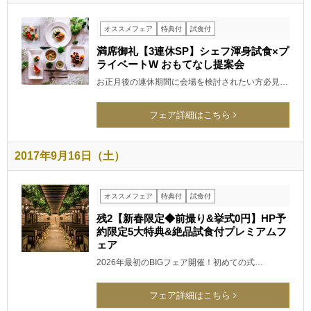
オススメフェア
特典付
試食付
満席御礼【3連休SP】シェフ渾身試食×プ
ライベートW おもてなし提案会
お正月後の連休期間に会場を検討されたい方必見…
フェア詳細はこちら
2017年9月16日（土）
オススメフェア
特典付
試食付
残2【新春限定◆前撮り&挙式0円】HP予
約限定5大特典&絶品試食付プレミアムフ
ェア
2026年最初のBIGフェア開催！初めての式…
フェア詳細はこちら