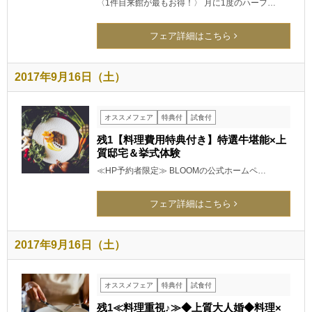
〈1件目来館が最もお得！〉 月に1度のハーフ…
フェア詳細はこちら
2017年9月16日（土）
オススメフェア
特典付
試食付
残1【料理費用特典付き】特選牛堪能×上
質邸宅＆挙式体験
≪HP予約者限定≫ BLOOMの公式ホームペ…
フェア詳細はこちら
2017年9月16日（土）
オススメフェア
特典付
試食付
残1≪料理重視♪≫◆上質大人婚◆料理×