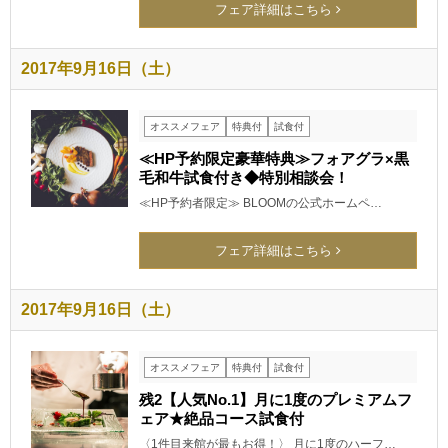
フェア詳細はこちら
2017年9月16日（土）
オススメフェア
特典付
試食付
≪HP予約限定豪華特典≫フォアグラ×黒
毛和牛試食付き◆特別相談会！
≪HP予約者限定≫ BLOOMの公式ホームペ…
フェア詳細はこちら
2017年9月16日（土）
オススメフェア
特典付
試食付
残2【人気No.1】月に1度のプレミアムフ
ェア★絶品コース試食付
〈1件目来館が最もお得！〉 月に1度のハーフ…