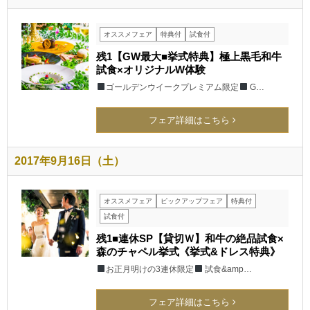
オススメフェア
特典付
試食付
残1【GW最大■挙式特典】極上黒毛和牛
試食×オリジナルW体験
ゴールデンウイークプレミアム限定
G…
フェア詳細はこちら
2017年9月16日（土）
オススメフェア
ピックアップフェア
特典付
試食付
残1■連休SP【貸切Ｗ】和牛の絶品試食×
森のチャペル挙式《挙式&ドレス特典》
お正月明けの3連休限定
試食&amp…
フェア詳細はこちら