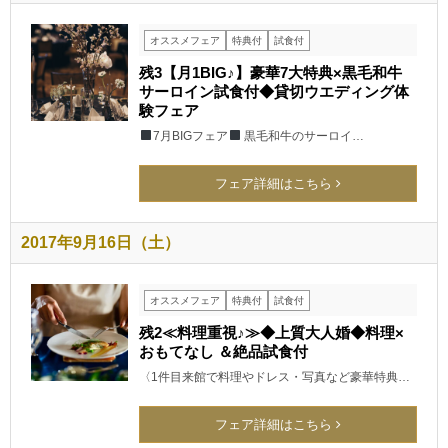
オススメフェア
特典付
試食付
残3【月1BIG♪】豪華7大特典×黒毛和牛
サーロイン試食付◆貸切ウエディング体
験フェア
7月BIGフェア
黒毛和牛のサーロイ…
フェア詳細はこちら
2017年9月16日（土）
オススメフェア
特典付
試食付
残2≪料理重視♪≫◆上質大人婚◆料理×
おもてなし ＆絶品試食付
〈1件目来館で料理やドレス・写真など豪華特典…
フェア詳細はこちら