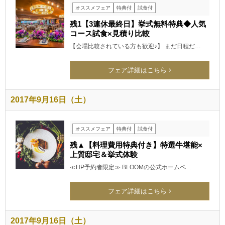
オススメフェア
特典付
試食付
残1【3連休最終日】挙式無料特典◆人気
コース試食×見積り比較
【会場比較されている方も歓迎♪】 まだ日程だ…
フェア詳細はこちら
2017年9月16日（土）
オススメフェア
特典付
試食付
残▲【料理費用特典付き】特選牛堪能×
上質邸宅＆挙式体験
≪HP予約者限定≫ BLOOMの公式ホームペ…
フェア詳細はこちら
2017年9月16日（土）