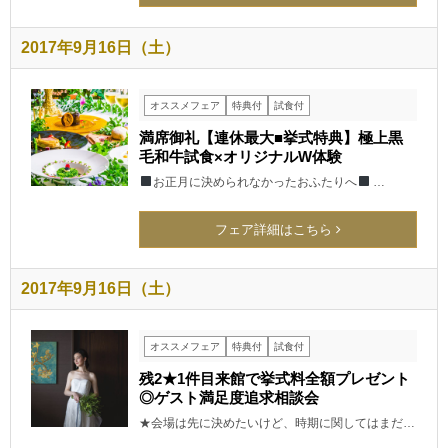
2017年9月16日（土）
オススメフェア
特典付
試食付
満席御礼【連休最大■挙式特典】極上黒
毛和牛試食×オリジナルW体験
お正月に決められなかったおふたりへ
…
フェア詳細はこちら
2017年9月16日（土）
オススメフェア
特典付
試食付
残2★1件目来館で挙式料全額プレゼント
◎ゲスト満足度追求相談会
★会場は先に決めたいけど、時期に関してはまだ…