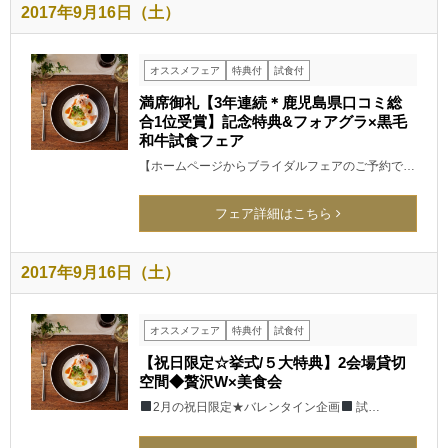
2017年9月16日（土）
オススメフェア
特典付
試食付
満席御礼【3年連続＊鹿児島県口コミ総
合1位受賞】記念特典&フォアグラ×黒毛
和牛試食フェア
【ホームページからブライダルフェアのご予約で…
フェア詳細はこちら
2017年9月16日（土）
オススメフェア
特典付
試食付
【祝日限定☆挙式/５大特典】2会場貸切
空間◆贅沢W×美食会
2月の祝日限定★バレンタイン企画
試…