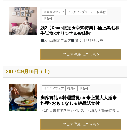
オススメフェア
ピックアップフェア
特典付
試食付
残2【Xmas限定★挙式特典】極上黒毛和
牛試食×オリジナルW体験
Xmas限定フェア
貸切オリジナルＷ…
フェア詳細はこちら
2017年9月16日（土）
オススメフェア
特典付
試食付
満席御礼≪料理重視♪≫◆上質大人婚◆
料理×おもてなし＆絶品試食付
〈1件目来館で料理やドレス・写真など豪華特典…
フェア詳細はこちら