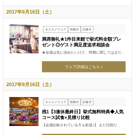
2017年9月16日（土）
オススメフェア
特典付
試食付
満席御礼★1件目来館で挙式料全額プレ
ゼント◎ゲスト満足度追求相談会
★会場は先に決めたいけど、時期に関してはまだ…
フェア詳細はこちら
2017年9月16日（土）
オススメフェア
特典付
試食付
残1【3連休最終日】挙式無料特典◆人気
コース試食×見積り比較
【会場比較されている方も歓迎♪】 まだ日程だ…