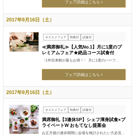
フェア詳細はこちら
2017年9月16日（土）
オススメフェア
特典付
試食付
≪満席御礼≫【人気No.1】月に1度のプ
レミアムフェア★絶品コース試食付
〈1件目来館が最もお得！〉 月に1度のハーフ…
フェア詳細はこちら
2017年9月16日（土）
オススメフェア
特典付
試食付
満席御礼【3連休SP】シェフ渾身試食×プ
ライベートW おもてなし提案会
お正月後の連休期間に会場を検討されたい方必見…