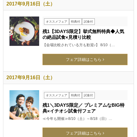
2017年9月16日（土）
オススメフェア
特典付
試食付
残1【3DAYS限定】挙式無料特典◆人気
の絶品試食×見積り比較
【会場比較されている方も歓迎♪】 8/10（…
フェア詳細はこちら
2017年9月16日（土）
オススメフェア
特典付
試食付
残1＼3DAYS限定／ プレミアムなBIG特
典×イチオシ試食付フェア
≪今年も開催≫8/10（土）～8/18（日）…
フェア詳細はこちら