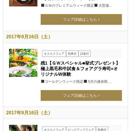
ＧＷのプレミアムウィーク限定
大型連…
フェア詳細はこちら
2017年9月16日（土）
オススメフェア
特典付
試食付
残1【ＧＷスペシャル■挙式プレゼント】
極上黒毛和牛試食＆フォアグラ寿司×オ
リジナルW体験
ゴールデンウィーク限定
5月の連休限…
フェア詳細はこちら
2017年9月16日（土）
オススメフェア
ピックアップフェア
特典付