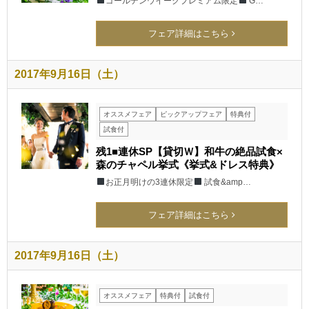
ゴールデンウイークプレミアム限定
G…
フェア詳細はこちら
2017年9月16日（土）
オススメフェア
ピックアップフェア
特典付
試食付
残1■連休SP【貸切Ｗ】和牛の絶品試食×
森のチャペル挙式《挙式&ドレス特典》
お正月明けの3連休限定
試食&amp…
フェア詳細はこちら
2017年9月16日（土）
オススメフェア
特典付
試食付