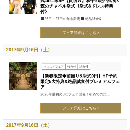
残1■年末SP【貸切Ｗ】和牛の絶品試食×
森のチャペル挙式《挙式&ドレス特典
付》
26日・27日の年末限定
絶品試食&…
フェア詳細はこちら
2017年9月16日（土）
オススメフェア
特典付
試食付
【新春限定◆前撮り&挙式0円】HP予約
限定5大特典&絶品試食付プレミアムフェ
ア
2026年最初のBIGフェア開催！初めての式…
フェア詳細はこちら
2017年9月16日（土）