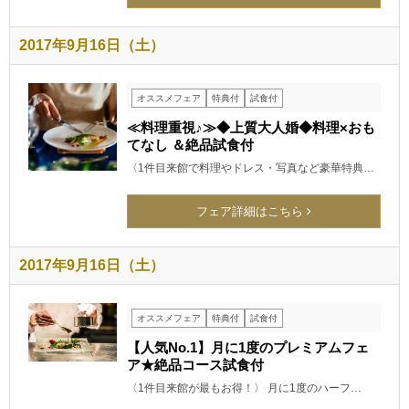
2017年9月16日（土）
オススメフェア
特典付
試食付
≪料理重視♪≫◆上質大人婚◆料理×おも
てなし ＆絶品試食付
〈1件目来館で料理やドレス・写真など豪華特典…
フェア詳細はこちら
2017年9月16日（土）
オススメフェア
特典付
試食付
【人気No.1】月に1度のプレミアムフェ
ア★絶品コース試食付
〈1件目来館が最もお得！〉 月に1度のハーフ…