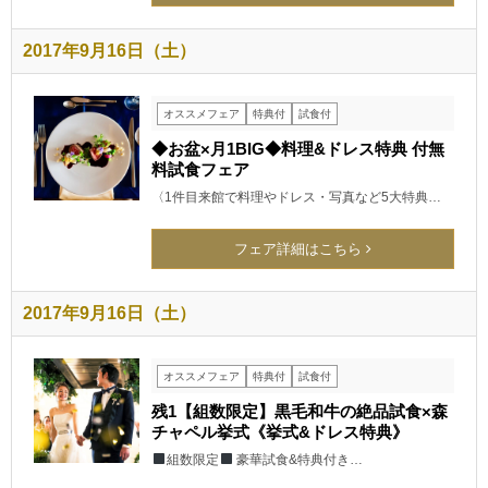
2017年9月16日（土）
オススメフェア
特典付
試食付
◆お盆×月1BIG◆料理&ドレス特典 付無
料試食フェア
〈1件目来館で料理やドレス・写真など5大特典…
フェア詳細はこちら
2017年9月16日（土）
オススメフェア
特典付
試食付
残1【組数限定】黒毛和牛の絶品試食×森
チャペル挙式《挙式&ドレス特典》
組数限定
豪華試食&特典付き…