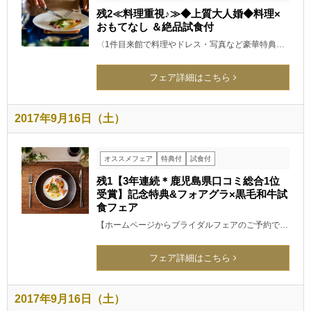
残2≪料理重視♪≫◆上質大人婚◆料理×
おもてなし ＆絶品試食付
〈1件目来館で料理やドレス・写真など豪華特典…
フェア詳細はこちら
2017年9月16日（土）
オススメフェア
特典付
試食付
残1【3年連続＊鹿児島県口コミ総合1位
受賞】記念特典&フォアグラ×黒毛和牛試
食フェア
【ホームページからブライダルフェアのご予約で…
フェア詳細はこちら
2017年9月16日（土）