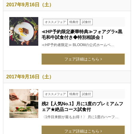
2017年9月16日（土）
オススメフェア
特典付
試食付
≪HP予約限定豪華特典≫フォアグラ×黒
毛和牛試食付き◆特別相談会！
≪HP予約者限定≫ BLOOMの公式ホームペ…
フェア詳細はこちら
2017年9月16日（土）
オススメフェア
特典付
試食付
残2【人気No.1】月に1度のプレミアムフ
ェア★絶品コース試食付
〈1件目来館が最もお得！〉 月に1度のハーフ…
フェア詳細はこちら