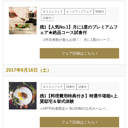
オススメフェア
ピックアップフェア
特典付
試食付
残1【人気No.1】月に1度のプレミアムフ
ェア★絶品コース試食付
〈1件目来館が最もお得！〉 月に1度のハーフ…
フェア詳細はこちら
2017年9月16日（土）
オススメフェア
特典付
試食付
残1【料理費用特典付き】特選牛堪能×上
質邸宅＆挙式体験
≪HP予約者限定≫ BLOOMの公式ホームペ…
フェア詳細はこちら