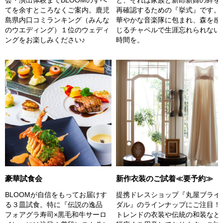
会・演出体験までBLOOMのすべ
再確認するための『挙式』です。
てを余すところなくご案内。鹿児
華やかな音楽隊に包まれ、森を感
島県内口コミランキング（みんな
じるチャペルで生涯忘れられない
のウエディング）１位のウェディ
時間を。
ングをお楽しみください♪
豪華試食会
新作衣装のご試着≪要予約≫
BLOOMが自信をもってお届けす
提携ドレスショップ『丸屋ブライ
る３皿試食。特に『伝説の逸品
ダル』のラインナップにご注目！
フォアグラ寿司×黒毛和牛サーロ
トレンドの衣装や伝統の和装など