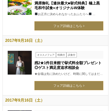
満席御礼【連休最大■挙式特典】極上黒
毛和牛試食×オリジナルW体験
お正月に決められなかったおふたりへ
…
フェア詳細はこちら
2017年9月16日（土）
オススメフェア
特典付
試食付
残2★1件目来館で挙式料全額プレゼント
◎ゲスト満足度追求相談会
★会場は先に決めたいけど、時期に関してはまだ…
フェア詳細はこちら
2017年9月16日（土）