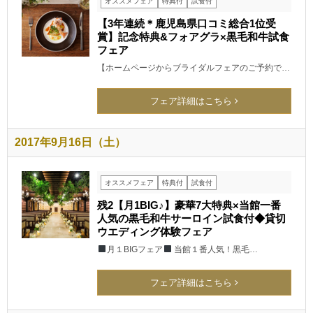
オススメフェア
特典付
試食付
【3年連続＊鹿児島県口コミ総合1位受
賞】記念特典&フォアグラ×黒毛和牛試食
フェア
【ホームページからブライダルフェアのご予約で…
フェア詳細はこちら
2017年9月16日（土）
オススメフェア
特典付
試食付
残2【月1BIG♪】豪華7大特典×当館一番
人気の黒毛和牛サーロイン試食付◆貸切
ウエディング体験フェア
月１BIGフェア
当館１番人気！黒毛…
フェア詳細はこちら