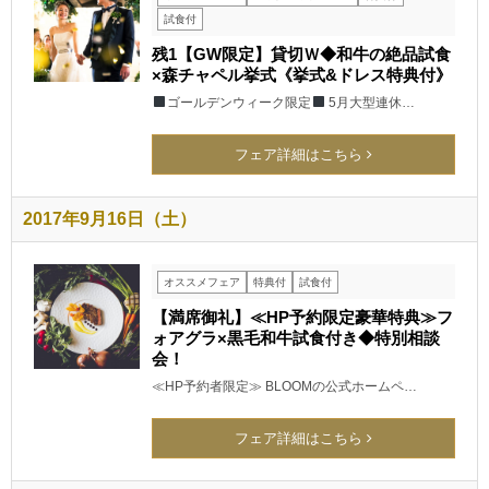
試食付
残1【GW限定】貸切Ｗ◆和牛の絶品試食
×森チャペル挙式《挙式&ドレス特典付》
ゴールデンウィーク限定
5月大型連休…
フェア詳細はこちら
2017年9月16日（土）
オススメフェア
特典付
試食付
【満席御礼】≪HP予約限定豪華特典≫フ
ォアグラ×黒毛和牛試食付き◆特別相談
会！
≪HP予約者限定≫ BLOOMの公式ホームペ…
フェア詳細はこちら