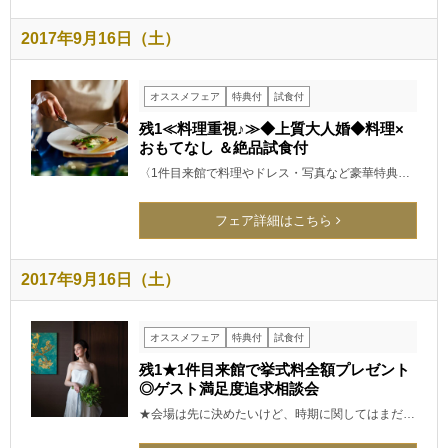
2017年9月16日（土）
オススメフェア
特典付
試食付
残1≪料理重視♪≫◆上質大人婚◆料理×
おもてなし ＆絶品試食付
〈1件目来館で料理やドレス・写真など豪華特典…
フェア詳細はこちら
2017年9月16日（土）
オススメフェア
特典付
試食付
残1★1件目来館で挙式料全額プレゼント
◎ゲスト満足度追求相談会
★会場は先に決めたいけど、時期に関してはまだ…