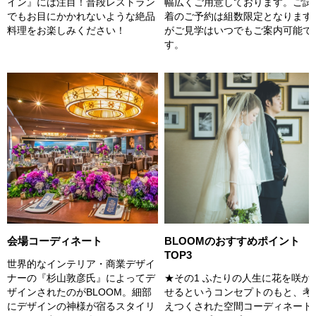
イン』には注目！普段レストラン
幅広くご用意しております。ご試
でもお目にかかれないような絶品
着のご予約は組数限定となります
料理をお楽しみください！
がご見学はいつでもご案内可能で
す。
会場コーディネート
BLOOMのおすすめポイント
TOP3
世界的なインテリア・商業デザイ
ナーの『杉山敦彦氏』によってデ
★その1 ふたりの人生に花を咲か
ザインされたのがBLOOM。細部
せるというコンセプトのもと、考
にデザインの神様が宿るスタイリ
えつくされた空間コーディネート