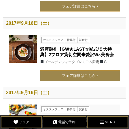
フェア詳細はこちら
2017年9月16日（土）
オススメフェア
特典付
試食付
満席御礼【GW★LAST☆挙式/５大特
典】2フロア貸切空間◆贅沢W×美食会
ゴールデンウィークプレミアム限定
G…
フェア詳細はこちら
2017年9月16日（土）
オススメフェア
特典付
試食付
残2≪年1SP≫◆12月の大感謝祭◆料理&
フェア
電話で予約
MENU
ドレス特典＆絶品試食付