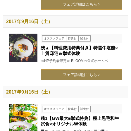
フェア詳細はこちら
2017年9月16日（土）
オススメフェア
特典付
試食付
残▲【料理費用特典付き】特選牛堪能×
上質邸宅＆挙式体験
≪HP予約者限定≫ BLOOMの公式ホームペ…
フェア詳細はこちら
2017年9月16日（土）
オススメフェア
特典付
試食付
残1【GW最大■挙式特典】極上黒毛和牛
試食×オリジナルW体験