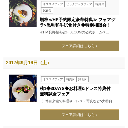
オススメフェア
ピックアップフェア
特典付
試食付
増枠≪HP予約限定豪華特典≫ フォアグ
ラ×黒毛和牛試食付き◆特別相談会！
≪HP予約者限定≫ BLOOMの公式ホームペ…
フェア詳細はこちら
2017年9月16日（土）
オススメフェア
特典付
試食付
残1◆3DAYS◆お料理&ドレス特典付
無料試食フェア
〈1件目来館で料理やドレス・写真など5大特典…
フェア詳細はこちら