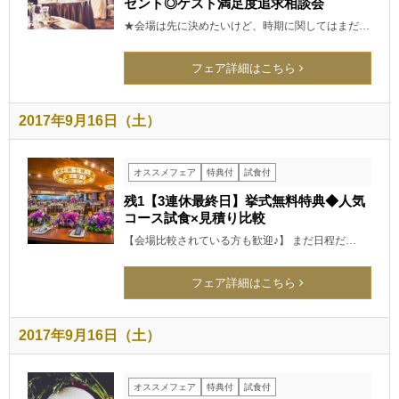
ゼント◎ゲスト満足度追求相談会
★会場は先に決めたいけど、時期に関してはまだ…
フェア詳細はこちら
2017年9月16日（土）
オススメフェア
特典付
試食付
残1【3連休最終日】挙式無料特典◆人気
コース試食×見積り比較
【会場比較されている方も歓迎♪】 まだ日程だ…
フェア詳細はこちら
2017年9月16日（土）
オススメフェア
特典付
試食付