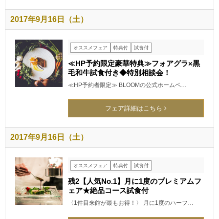
2017年9月16日（土）
オススメフェア
特典付
試食付
≪HP予約限定豪華特典≫フォアグラ×黒
毛和牛試食付き◆特別相談会！
≪HP予約者限定≫ BLOOMの公式ホームペ…
フェア詳細はこちら
2017年9月16日（土）
オススメフェア
特典付
試食付
残2【人気No.1】月に1度のプレミアムフ
ェア★絶品コース試食付
〈1件目来館が最もお得！〉 月に1度のハーフ…