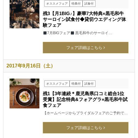
オススメフェア
特典付
試食付
残3【月1BIG♪】豪華7大特典×黒毛和牛
サーロイン試食付◆貸切ウエディング体
験フェア
7月BIGフェア
黒毛和牛のサーロイ…
フェア詳細はこちら
2017年9月16日（土）
オススメフェア
特典付
試食付
残1【3年連続＊鹿児島県口コミ総合1位
受賞】記念特典&フォアグラ×黒毛和牛試
食フェア
【ホームページからブライダルフェアのご予約で…
フェア詳細はこちら