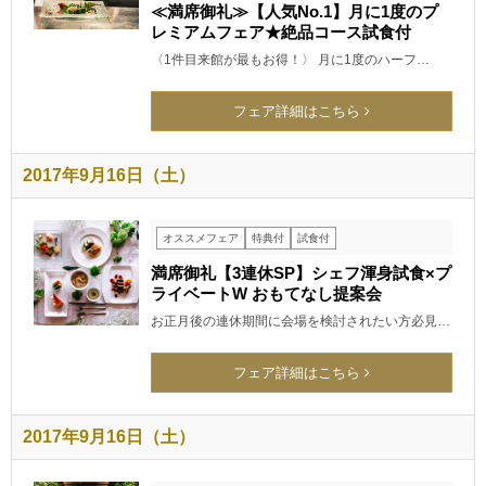
≪満席御礼≫【人気No.1】月に1度のプ
レミアムフェア★絶品コース試食付
〈1件目来館が最もお得！〉 月に1度のハーフ…
フェア詳細はこちら
2017年9月16日（土）
オススメフェア
特典付
試食付
満席御礼【3連休SP】シェフ渾身試食×プ
ライベートW おもてなし提案会
お正月後の連休期間に会場を検討されたい方必見…
フェア詳細はこちら
2017年9月16日（土）