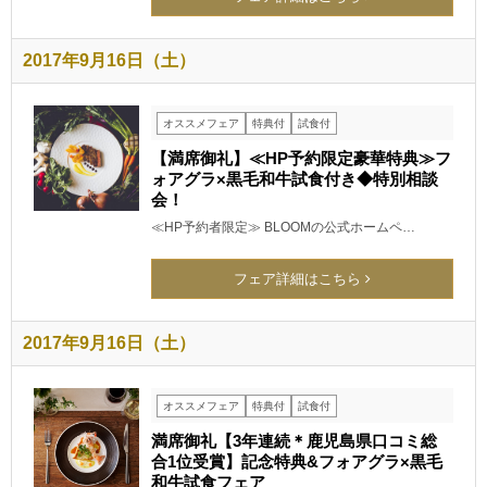
2017年9月16日（土）
オススメフェア
特典付
試食付
【満席御礼】≪HP予約限定豪華特典≫フ
ォアグラ×黒毛和牛試食付き◆特別相談
会！
≪HP予約者限定≫ BLOOMの公式ホームペ…
フェア詳細はこちら
2017年9月16日（土）
オススメフェア
特典付
試食付
満席御礼【3年連続＊鹿児島県口コミ総
合1位受賞】記念特典&フォアグラ×黒毛
和牛試食フェア