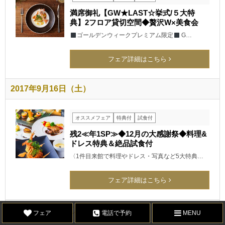
満席御礼【GW★LAST☆挙式/５大特
典】2フロア貸切空間◆贅沢W×美食会
ゴールデンウィークプレミアム限定
G…
フェア詳細はこちら
2017年9月16日（土）
オススメフェア
特典付
試食付
残2≪年1SP≫◆12月の大感謝祭◆料理&
ドレス特典＆絶品試食付
〈1件目来館で料理やドレス・写真など5大特典…
フェア詳細はこちら
2017年9月16日（土）
フェア
電話で予約
MENU