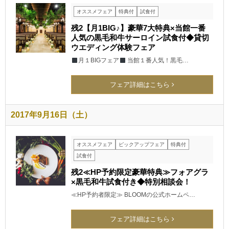
オススメフェア
特典付
試食付
残2【月1BIG♪】豪華7大特典×当館一番
人気の黒毛和牛サーロイン試食付◆貸切
ウエディング体験フェア
月１BIGフェア
当館１番人気！黒毛…
フェア詳細はこちら
2017年9月16日（土）
オススメフェア
ピックアップフェア
特典付
試食付
残2≪HP予約限定豪華特典≫フォアグラ
×黒毛和牛試食付き◆特別相談会！
≪HP予約者限定≫ BLOOMの公式ホームペ…
フェア詳細はこちら