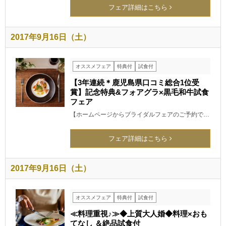
フェア詳細はこちら
2017年9月16日（土）
オススメフェア
特典付
試食付
【3年連続＊鹿児島県口コミ総合1位受
賞】記念特典&フォアグラ×黒毛和牛試食
フェア
【ホームページからブライダルフェアのご予約で…
フェア詳細はこちら
2017年9月16日（土）
オススメフェア
特典付
試食付
≪料理重視♪≫◆上質大人婚◆料理×おも
てなし ＆絶品試食付