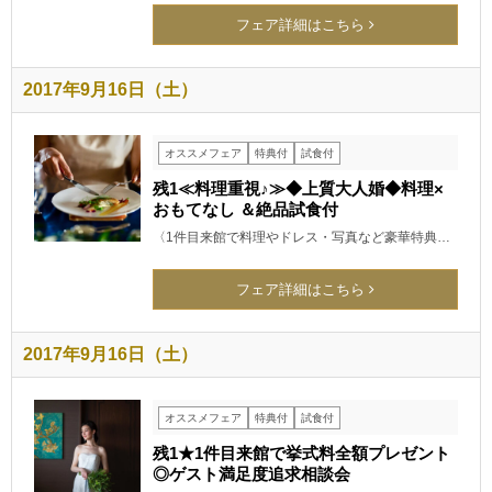
フェア詳細はこちら
2017年9月16日（土）
オススメフェア
特典付
試食付
残1≪料理重視♪≫◆上質大人婚◆料理×
おもてなし ＆絶品試食付
〈1件目来館で料理やドレス・写真など豪華特典…
フェア詳細はこちら
2017年9月16日（土）
オススメフェア
特典付
試食付
残1★1件目来館で挙式料全額プレゼント
◎ゲスト満足度追求相談会