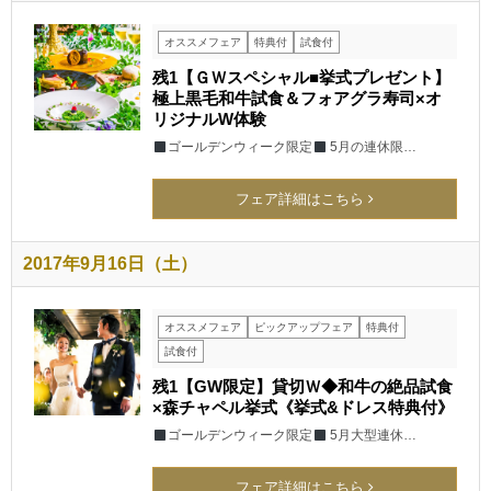
オススメフェア
特典付
試食付
残1【ＧＷスペシャル■挙式プレゼント】
極上黒毛和牛試食＆フォアグラ寿司×オ
リジナルW体験
ゴールデンウィーク限定
5月の連休限…
フェア詳細はこちら
2017年9月16日（土）
オススメフェア
ピックアップフェア
特典付
試食付
残1【GW限定】貸切Ｗ◆和牛の絶品試食
×森チャペル挙式《挙式&ドレス特典付》
ゴールデンウィーク限定
5月大型連休…
フェア詳細はこちら