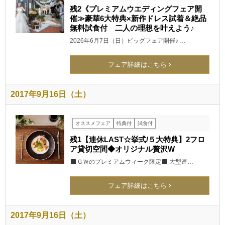
残2《プレミアムウエディングフェア開
催≫豪華6大特典×新作ドレス試着＆絶品
無料試食付 二人の理想を叶えよう♪
2026年6月7日（日）ビッグフェア開催♪ …
フェア詳細はこちら
2017年9月16日（土）
オススメフェア
特典付
試食付
残1【連休LAST☆挙式/５大特典】2フロ
ア貸切空間◆オリジナル贅沢W
ＧＷのプレミアムウィーク限定
大型連…
フェア詳細はこちら
2017年9月16日（土）