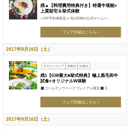
残▲【料理費用特典付き】特選牛堪能×
上質邸宅＆挙式体験
≪HP予約者限定≫ BLOOMの公式ホームペ…
フェア詳細はこちら
2017年9月16日（土）
オススメフェア
特典付
試食付
残1【GW最大■挙式特典】極上黒毛和牛
試食×オリジナルW体験
ゴールデンウイークプレミアム限定
G…
フェア詳細はこちら
2017年9月16日（土）