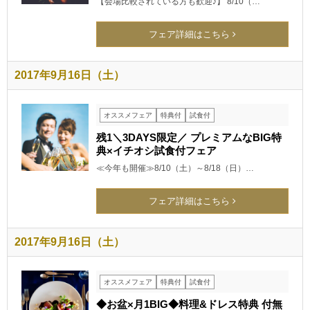
【会場比較されている方も歓迎♪】 8/10（…
フェア詳細はこちら
2017年9月16日（土）
オススメフェア
特典付
試食付
残1＼3DAYS限定／ プレミアムなBIG特
典×イチオシ試食付フェア
≪今年も開催≫8/10（土）～8/18（日）…
フェア詳細はこちら
2017年9月16日（土）
オススメフェア
特典付
試食付
◆お盆×月1BIG◆料理&ドレス特典 付無