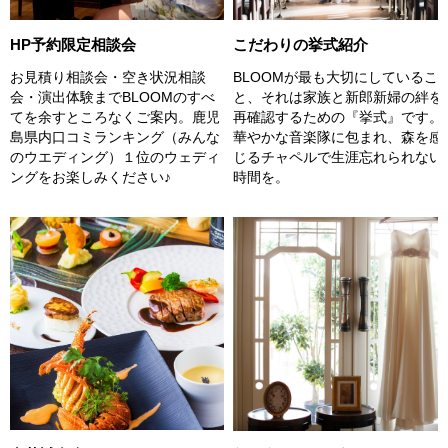
こだわりの挙式紹介
HP予約限定相談会
BLOOMが最も大切にしているこ
お見積り相談会・空き状況相談
と、それは家族と新郎新婦の絆を
会・演出体験までBLOOMのすべ
再確認するための『挙式』です。
てを余すところなくご案内。鹿児
華やかな音楽隊に包まれ、森を感
島県内口コミランキング（みんな
じるチャペルで生涯忘れられない
のウエディング）１位のウェディ
時間を。
ングをお楽しみください♪