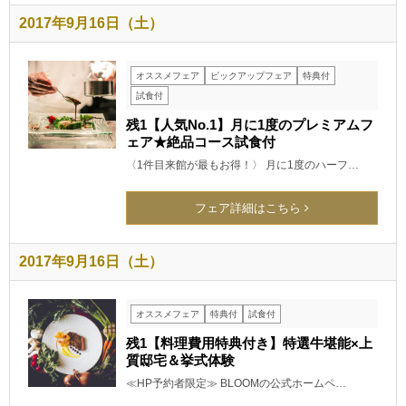
2017年9月16日（土）
オススメフェア
ピックアップフェア
特典付
試食付
残1【人気No.1】月に1度のプレミアムフ
ェア★絶品コース試食付
〈1件目来館が最もお得！〉 月に1度のハーフ…
フェア詳細はこちら
2017年9月16日（土）
オススメフェア
特典付
試食付
残1【料理費用特典付き】特選牛堪能×上
質邸宅＆挙式体験
≪HP予約者限定≫ BLOOMの公式ホームペ…