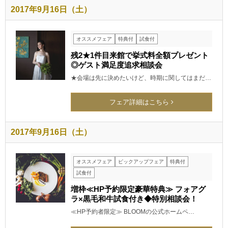
2017年9月16日（土）
オススメフェア
特典付
試食付
残2★1件目来館で挙式料全額プレゼント
◎ゲスト満足度追求相談会
★会場は先に決めたいけど、時期に関してはまだ…
フェア詳細はこちら
2017年9月16日（土）
オススメフェア
ピックアップフェア
特典付
試食付
増枠≪HP予約限定豪華特典≫ フォアグ
ラ×黒毛和牛試食付き◆特別相談会！
≪HP予約者限定≫ BLOOMの公式ホームペ…