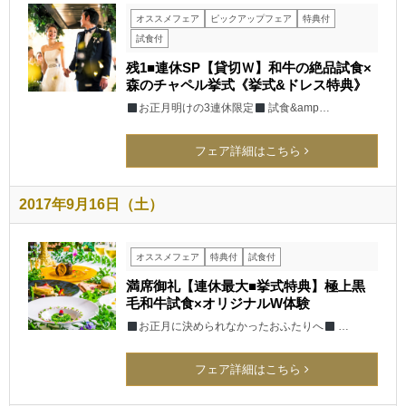
オススメフェア
ピックアップフェア
特典付
試食付
残1■連休SP【貸切Ｗ】和牛の絶品試食×
森のチャペル挙式《挙式&ドレス特典》
お正月明けの3連休限定
試食&amp…
フェア詳細はこちら
2017年9月16日（土）
オススメフェア
特典付
試食付
満席御礼【連休最大■挙式特典】極上黒
毛和牛試食×オリジナルW体験
お正月に決められなかったおふたりへ
…
フェア詳細はこちら