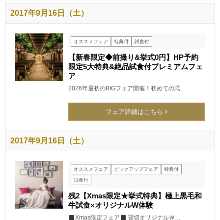
2017年9月16日（土）
オススメフェア
特典付
試食付
【新春限定◆前撮り&挙式0円】HP予約
限定5大特典&絶品試食付プレミアムフェ
ア
2026年最初のBIGフェア開催！初めての式…
フェア詳細はこちら
2017年9月16日（土）
オススメフェア
ピックアップフェア
特典付
試食付
残2【Xmas限定★挙式特典】極上黒毛和
牛試食×オリジナルW体験
Xmas限定フェア
貸切オリジナルＷ…