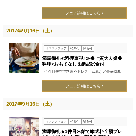
フェア詳細はこちら
2017年9月16日（土）
オススメフェア
特典付
試食付
満席御礼≪料理重視♪≫◆上質大人婚◆
料理×おもてなし＆絶品試食付
〈1件目来館で料理やドレス・写真など豪華特典…
フェア詳細はこちら
2017年9月16日（土）
オススメフェア
特典付
試食付
満席御礼★1件目来館で挙式料全額プレ