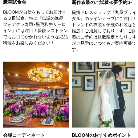
豪華試食会
新作衣装のご試着≪要予約≫
BLOOMが自信をもってお届けす
提携ドレスショップ『丸屋ブライ
る３皿試食。特に『伝説の逸品
ダル』のラインナップにご注目！
フォアグラ寿司×黒毛和牛サーロ
トレンドの衣装や伝統の和装など
イン』には注目！普段レストラン
幅広くご用意しております。ご試
でもお目にかかれないような絶品
着のご予約は組数限定となります
料理をお楽しみください！
がご見学はいつでもご案内可能で
す。
会場コーディネート
BLOOMのおすすめポイント