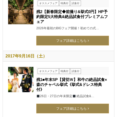
オススメフェア
特典付
試食付
残2【新春限定◆前撮り&挙式0円】HP予
約限定5大特典&絶品試食付プレミアムフ
ェア
2026年最初のBIGフェア開催！初めての式…
フェア詳細はこちら
2017年9月16日（土）
オススメフェア
特典付
試食付
残1■年末SP【貸切Ｗ】和牛の絶品試食×
森のチャペル挙式《挙式&ドレス特典
付》
26日・27日の年末限定
絶品試食&…
フェア詳細はこちら