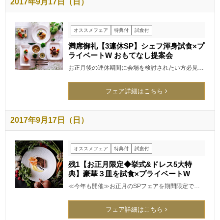
2017年9月17日（日）
オススメフェア
特典付
試食付
満席御礼【3連休SP】シェフ渾身試食×プ
ライベートW おもてなし提案会
お正月後の連休期間に会場を検討されたい方必見…
フェア詳細はこちら
2017年9月17日（日）
オススメフェア
特典付
試食付
残1【お正月限定◆挙式&ドレス5大特
典】豪華３皿を試食×プライベートW
≪今年も開催≫お正月のSPフェアを期間限定で…
フェア詳細はこちら