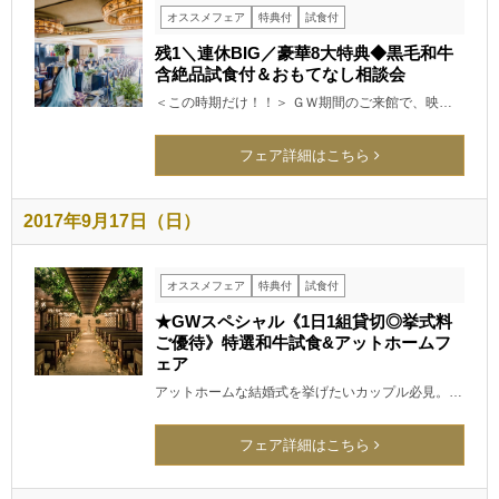
オススメフェア
特典付
試食付
残1＼連休BIG／豪華8大特典◆黒毛和牛
含絶品試食付＆おもてなし相談会
＜この時期だけ！！＞ ＧＷ期間のご来館で、映…
フェア詳細はこちら
2017年9月17日（日）
オススメフェア
特典付
試食付
★GWスペシャル《1日1組貸切◎挙式料
ご優待》特選和牛試食&アットホームフ
ェア
アットホームな結婚式を挙げたいカップル必見。…
フェア詳細はこちら