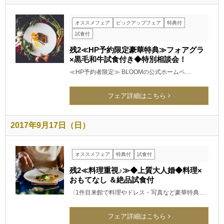
オススメフェア
ピックアップフェア
特典付
試食付
残2≪HP予約限定豪華特典≫フォアグラ
×黒毛和牛試食付き◆特別相談会！
≪HP予約者限定≫ BLOOMの公式ホームペ…
フェア詳細はこちら
2017年9月17日（日）
オススメフェア
特典付
試食付
残2≪料理重視♪≫◆上質大人婚◆料理×
おもてなし ＆絶品試食付
〈1件目来館で料理やドレス・写真など豪華特典…
フェア詳細はこちら