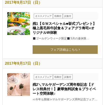
2017年9月17日（日）
オススメフェア
特典付
試食付
残1【ＧＷスペシャル■挙式プレゼント】
極上黒毛和牛試食＆フォアグラ寿司×オ
リジナルW体験
ゴールデンウィーク限定
5月の連休限…
フェア詳細はこちら
2017年9月17日（日）
オススメフェア
特典付
試食付
残2＼マルヤガーデンズ周年祭記念【ド
レス特典付！】豪華無料試食＆プライベ
ート空間体験♪
≪今年も開催≫マルヤガーデンズ周年記念フェア…