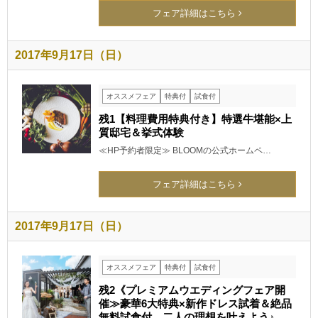
フェア詳細はこちら
2017年9月17日（日）
オススメフェア
特典付
試食付
残1【料理費用特典付き】特選牛堪能×上
質邸宅＆挙式体験
≪HP予約者限定≫ BLOOMの公式ホームペ…
フェア詳細はこちら
2017年9月17日（日）
オススメフェア
特典付
試食付
残2《プレミアムウエディングフェア開
催≫豪華6大特典×新作ドレス試着＆絶品
無料試食付 二人の理想を叶えよう♪