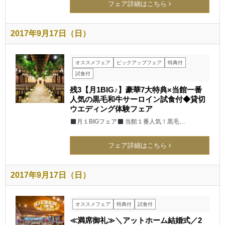
フェア詳細はこちら
2017年9月17日（日）
オススメフェア
ピックアップフェア
特典付
試食付
残3【月1BIG♪】豪華7大特典×当館一番
人気の黒毛和牛サーロイン試食付◆貸切
ウエディング体験フェア
月１BIGフェア
当館１番人気！黒毛…
フェア詳細はこちら
2017年9月17日（日）
オススメフェア
特典付
試食付
≪満席御礼≫＼アットホーム結婚式／2