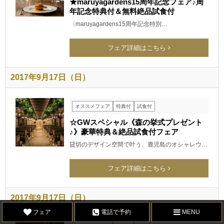
★maruyagardens15周年記念フェア♪周
年記念特典付＆無料絶品試食付
〈maruyagardens15周年記念特別…
フェア詳細はこちら
2017年9月17日（日）
オススメフェア
特典付
試食付
☆GWスペシャル《森の挙式プレゼント
♪》豪華特典＆絶品試食付フェア
貸切のデザイン空間で叶う、鹿児島のオシャレウ…
フェア詳細はこちら
2017年9月17日（日）
フェア
電話で予約
MENU