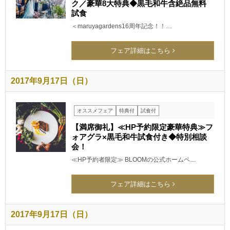
ク／豪華8大特典◆黒毛和牛含絶品無料
試食
＜maruyagardens16周年記念！！…
フェア詳細はこちら
2017年9月17日（日）
オススメフェア
特典付
試食付
【満席御礼】≪HP予約限定豪華特典≫フ
ォアグラ×黒毛和牛試食付き◆特別相談
会！
≪HP予約者限定≫ BLOOMの公式ホームペ…
フェア詳細はこちら
2017年9月17日（日）