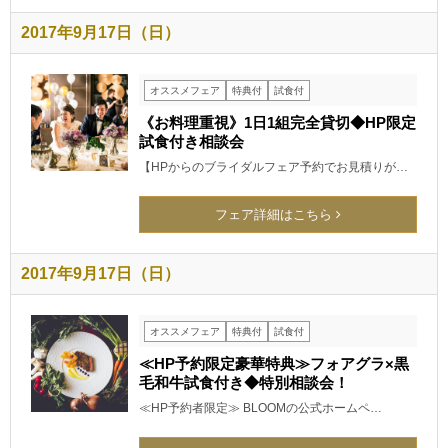
2017年9月17日（日）
オススメフェア
特典付
試食付
《お料理重視》1日1組完全貸切◆HP限定
試食付き相談会
【HPからのブライダルフェア予約でお見積りが…
フェア詳細はこちら
2017年9月17日（日）
オススメフェア
特典付
試食付
≪HP予約限定豪華特典≫フォアグラ×黒
毛和牛試食付き◆特別相談会！
≪HP予約者限定≫ BLOOMの公式ホームペ…