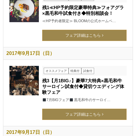
残1≪HP予約限定豪華特典≫フォアグラ
×黒毛和牛試食付き◆特別相談会！
≪HP予約者限定≫ BLOOMの公式ホームペ…
フェア詳細はこちら
2017年9月17日（日）
オススメフェア
特典付
試食付
残3【月1BIG♪】豪華7大特典×黒毛和牛
サーロイン試食付◆貸切ウエディング体
験フェア
7月BIGフェア
黒毛和牛のサーロイ…
フェア詳細はこちら
2017年9月17日（日）