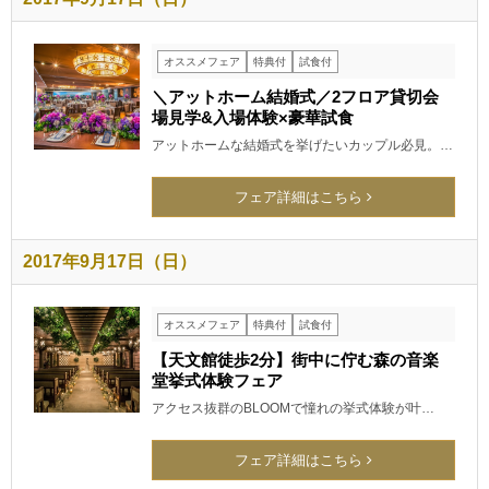
オススメフェア
特典付
試食付
＼アットホーム結婚式／2フロア貸切会
場見学&入場体験×豪華試食
アットホームな結婚式を挙げたいカップル必見。…
フェア詳細はこちら
2017年9月17日（日）
オススメフェア
特典付
試食付
【天文館徒歩2分】街中に佇む森の音楽
堂挙式体験フェア
アクセス抜群のBLOOMで憧れの挙式体験が叶…
フェア詳細はこちら