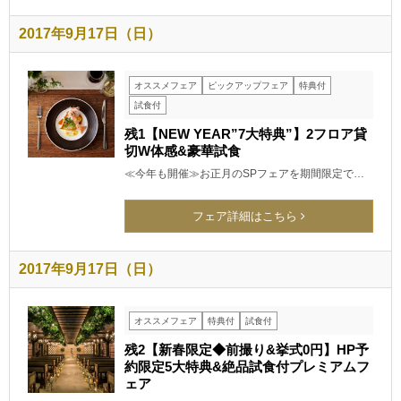
2017年9月17日（日）
オススメフェア
ピックアップフェア
特典付
試食付
残1【NEW YEAR”7大特典”】2フロア貸
切W体感&豪華試食
≪今年も開催≫お正月のSPフェアを期間限定で…
フェア詳細はこちら
2017年9月17日（日）
オススメフェア
特典付
試食付
残2【新春限定◆前撮り&挙式0円】HP予
約限定5大特典&絶品試食付プレミアムフ
ェア