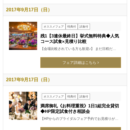
2017年9月17日（日）
オススメフェア
特典付
試食付
残1【3連休最終日】挙式無料特典◆人気
コース試食×見積り比較
【会場比較されている方も歓迎♪】 まだ日程だ…
フェア詳細はこちら
2017年9月17日（日）
オススメフェア
特典付
試食付
満席御礼《お料理重視》1日1組完全貸切
◆HP限定試食付き相談会
【HPからのブライダルフェア予約でお見積りが…