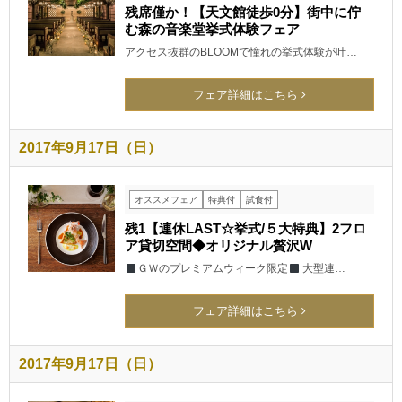
残席僅か！【天文館徒歩0分】街中に佇
む森の音楽堂挙式体験フェア
アクセス抜群のBLOOMで憧れの挙式体験が叶…
フェア詳細はこちら
2017年9月17日（日）
オススメフェア
特典付
試食付
残1【連休LAST☆挙式/５大特典】2フロ
ア貸切空間◆オリジナル贅沢W
ＧＷのプレミアムウィーク限定
大型連…
フェア詳細はこちら
2017年9月17日（日）