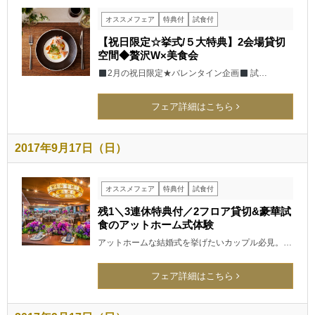
オススメフェア
特典付
試食付
【祝日限定☆挙式/５大特典】2会場貸切
空間◆贅沢W×美食会
2月の祝日限定★バレンタイン企画
試…
フェア詳細はこちら
2017年9月17日（日）
オススメフェア
特典付
試食付
残1＼3連休特典付／2フロア貸切&豪華試
食のアットホーム式体験
アットホームな結婚式を挙げたいカップル必見。…
フェア詳細はこちら