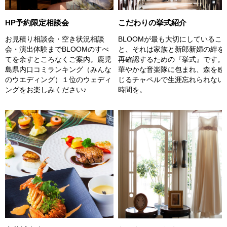
こだわりの挙式紹介
HP予約限定相談会
BLOOMが最も大切にしているこ
お見積り相談会・空き状況相談
と、それは家族と新郎新婦の絆を
会・演出体験までBLOOMのすべ
再確認するための『挙式』です。
てを余すところなくご案内。鹿児
華やかな音楽隊に包まれ、森を感
島県内口コミランキング（みんな
じるチャペルで生涯忘れられない
のウエディング）１位のウェディ
時間を。
ングをお楽しみください♪