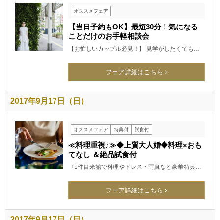
オススメフェア
【当日予約もOK】最短30分！気になる
ことだけのお手軽相談会
【お忙しいカップル必見！】 見学がしたくても…
フェア詳細はこちら
2017年9月17日（日）
オススメフェア
特典付
試食付
≪料理重視♪≫◆上質大人婚◆料理×おも
てなし ＆絶品試食付
〈1件目来館で料理やドレス・写真など豪華特典…
フェア詳細はこちら
2017年9月17日（日）