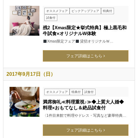
オススメフェア
ピックアップフェア
特典付
試食付
残2【Xmas限定★挙式特典】極上黒毛和
牛試食×オリジナルW体験
Xmas限定フェア
貸切オリジナルＷ…
フェア詳細はこちら
2017年9月17日（日）
オススメフェア
特典付
試食付
満席御礼≪料理重視♪≫◆上質大人婚◆
料理×おもてなし＆絶品試食付
〈1件目来館で料理やドレス・写真など豪華特典…
フェア詳細はこちら