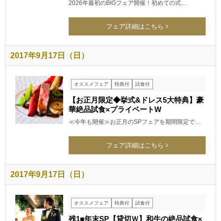
2026年最初のBIGフェア開催！初めての式…
フェア詳細はこちら
2017年9月17日（日）
オススメフェア
特典付
試食付
【お正月限定◆挙式&ドレス5大特典】豪
華絶品試食×プライベートW
≪今年も開催≫お正月のSPフェアを期間限定で…
フェア詳細はこちら
2017年9月17日（日）
オススメフェア
特典付
試食付
残1■年末SP【貸切Ｗ】和牛の絶品試食×