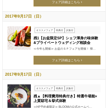
フェア詳細はこちら
2017年9月17日（日）
オススメフェア
特典付
試食付
残1【お盆限定SP】シェフ渾身の味体験
&プライベートウェディング相談会
≪今年も開催≫ お盆のＳＰフェアを開催！ 帰…
フェア詳細はこちら
2017年9月17日（日）
オススメフェア
特典付
試食付
残▲【料理費用特典付き】特選牛堪能×
上質邸宅＆挙式体験
≪HP予約者限定≫ BLOOMの公式ホームペ…