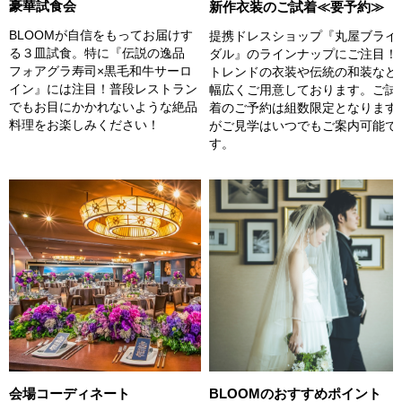
豪華試食会
新作衣装のご試着≪要予約≫
BLOOMが自信をもってお届けす
提携ドレスショップ『丸屋ブライ
る３皿試食。特に『伝説の逸品
ダル』のラインナップにご注目！
フォアグラ寿司×黒毛和牛サーロ
トレンドの衣装や伝統の和装など
イン』には注目！普段レストラン
幅広くご用意しております。ご試
でもお目にかかれないような絶品
着のご予約は組数限定となります
料理をお楽しみください！
がご見学はいつでもご案内可能で
す。
会場コーディネート
BLOOMのおすすめポイント