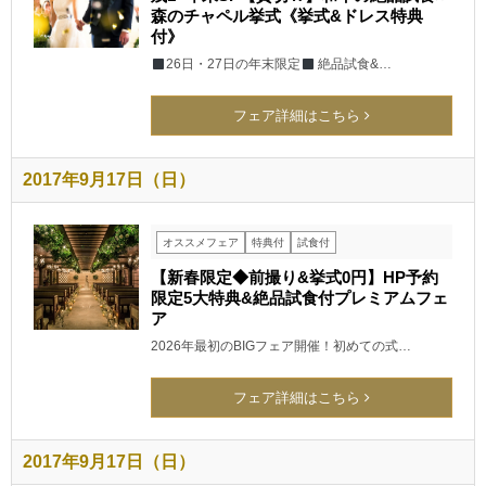
森のチャペル挙式《挙式&ドレス特典
付》
26日・27日の年末限定
絶品試食&…
フェア詳細はこちら
2017年9月17日（日）
オススメフェア
特典付
試食付
【新春限定◆前撮り&挙式0円】HP予約
限定5大特典&絶品試食付プレミアムフェ
ア
2026年最初のBIGフェア開催！初めての式…
フェア詳細はこちら
2017年9月17日（日）