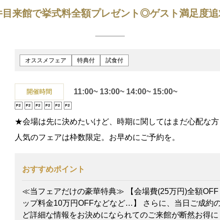
1件目来館で挙式料全額プレゼント◎ゲスト満足度追
オススメフェア
特典付
試食付
11:00~
13:00~
14:00~
15:00~
開催時間






★会場は先に決めたいけど、時期に関してはまだ心配な方
人気のフェアは枠数限定。お早めにご予約を。
おすすめポイント
≪当フェアだけの豪華特典≫ 【会場費(25万円)全額OF
ップ料金10万円OFFなどなど…】 さらに、当日ご成約
ど詳細な情報をお決めになられてのご来館が断然お得に