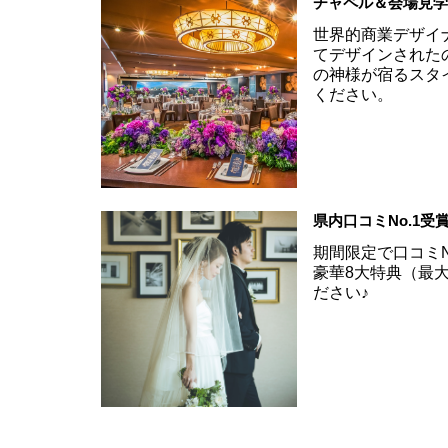
チャペル＆会場見
世界的商業デザイ
てデザインされた
の神様が宿るスタ
ください。
県内口コミNo.1
期間限定で口コミN
豪華8大特典（最大
ださい♪