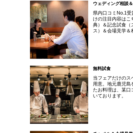
ウェディング相談
県内口コミNo.1
けの注目内容はこ
典）＆記念試食（
ス）＆会場見学＆
無料試食
当フェアだけのス
用意。地元鹿児島
たお料理は、某口
いております。