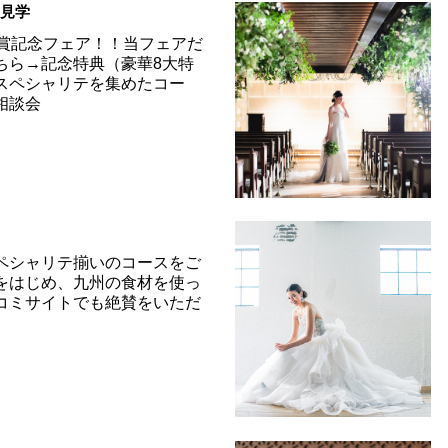
＆見学
受賞記念フェア！！当フェアだ
ちら→記念特典（豪華8大特
スペシャリテを集めたコー
相談会
ペシャリテ揃いのコースをご
をはじめ、九州の食材を使っ
コミサイトでも絶賛をいただ