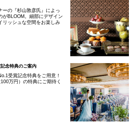
学
ナーの『杉山敦彦氏』によっ
のがBLOOM。細部にデザイン
イリッシュな空間をお楽しみ
受賞記念特典のご案内
o.1受賞記念特典をご用意！
100万円）の特典にご期待く