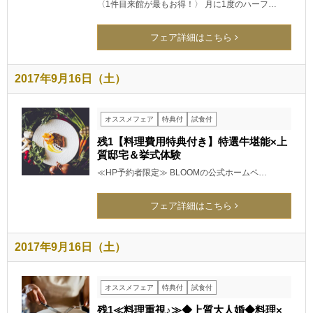
〈1件目来館が最もお得！〉 月に1度のハーフ…
フェア詳細はこちら
2017年9月16日（土）
オススメフェア
特典付
試食付
残1【料理費用特典付き】特選牛堪能×上
質邸宅＆挙式体験
≪HP予約者限定≫ BLOOMの公式ホームペ…
フェア詳細はこちら
2017年9月16日（土）
オススメフェア
特典付
試食付
残1≪料理重視♪≫◆上質大人婚◆料理×