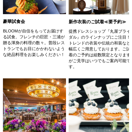
豪華試食会
新作衣装のご試着≪要予約≫
BLOOMが自信をもってお届けす
提携ドレスショップ『丸屋ブライ
る試食。フレンチの巨匠・三浦が
ダル』のラインナップにご注目！
贈る渾身の料理の数々。普段レス
トレンドの衣装や伝統の和装など
トランでもお目にかかれないよう
幅広くご用意しております。ご試
な絶品料理をお楽しみください！
着のご予約は組数限定となります
がご見学はいつでもご案内可能で
す。