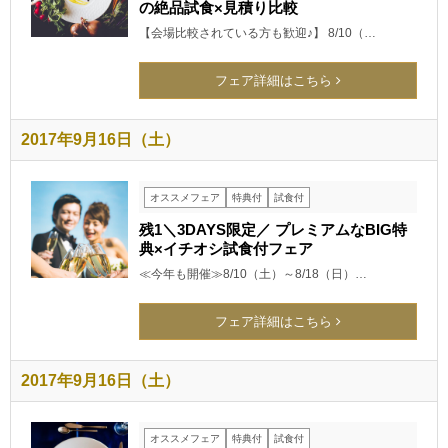
の絶品試食×見積り比較
【会場比較されている方も歓迎♪】 8/10（…
フェア詳細はこちら
2017年9月16日（土）
オススメフェア
特典付
試食付
残1＼3DAYS限定／ プレミアムなBIG特
典×イチオシ試食付フェア
≪今年も開催≫8/10（土）～8/18（日）…
フェア詳細はこちら
2017年9月16日（土）
オススメフェア
特典付
試食付