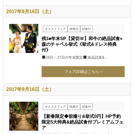
2017年9月16日（土）
オススメフェア
特典付
試食付
残1■年末SP【貸切Ｗ】和牛の絶品試食×
森のチャペル挙式《挙式&ドレス特典
付》
26日・27日の年末限定
絶品試食&…
フェア詳細はこちら
2017年9月16日（土）
オススメフェア
特典付
試食付
【新春限定◆前撮り&挙式0円】HP予約
限定5大特典&絶品試食付プレミアムフェ
ア