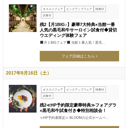
オススメフェア
ピックアップフェア
特典付
試食付
残2【月1BIG♪】豪華7大特典×当館一番
人気の黒毛和牛サーロイン試食付◆貸切
ウエディング体験フェア
月１BIGフェア
当館１番人気！黒毛…
フェア詳細はこちら
2017年9月16日（土）
オススメフェア
ピックアップフェア
特典付
試食付
残2≪HP予約限定豪華特典≫フォアグラ
×黒毛和牛試食付き◆特別相談会！
≪HP予約者限定≫ BLOOMの公式ホームペ…