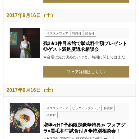
2017年9月16日（土）
オススメフェア
特典付
試食付
残2★1件目来館で挙式料全額プレゼント
◎ゲスト満足度追求相談会
★会場は先に決めたいけど、時期に関してはまだ…
フェア詳細はこちら
2017年9月16日（土）
オススメフェア
ピックアップフェア
特典付
試食付
増枠≪HP予約限定豪華特典≫ フォアグ
ラ×黒毛和牛試食付き◆特別相談会！
≪HP予約者限定≫ BLOOMの公式ホームペ…