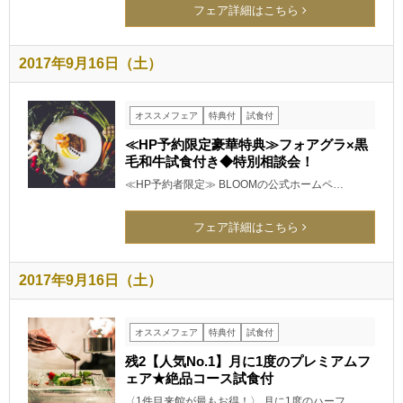
フェア詳細はこちら
2017年9月16日（土）
オススメフェア
特典付
試食付
≪HP予約限定豪華特典≫フォアグラ×黒
毛和牛試食付き◆特別相談会！
≪HP予約者限定≫ BLOOMの公式ホームペ…
フェア詳細はこちら
2017年9月16日（土）
オススメフェア
特典付
試食付
残2【人気No.1】月に1度のプレミアムフ
ェア★絶品コース試食付
〈1件目来館が最もお得！〉 月に1度のハーフ…