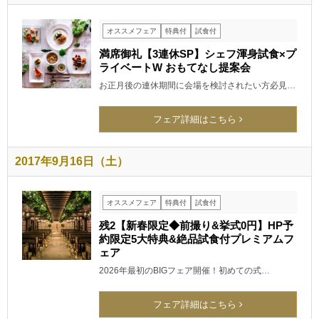
オススメフェア
特典付
試食付
満席御礼【3連休SP】シェフ渾身試食×プ
ライベートW おもてなし提案会
お正月後の連休期間に会場を検討されたい方必見…
フェア詳細はこちら
2017年9月16日（土）
オススメフェア
特典付
試食付
残2【新春限定◆前撮り&挙式0円】HP予
約限定5大特典&絶品試食付プレミアムフ
ェア
2026年最初のBIGフェア開催！初めての式…
フェア詳細はこちら