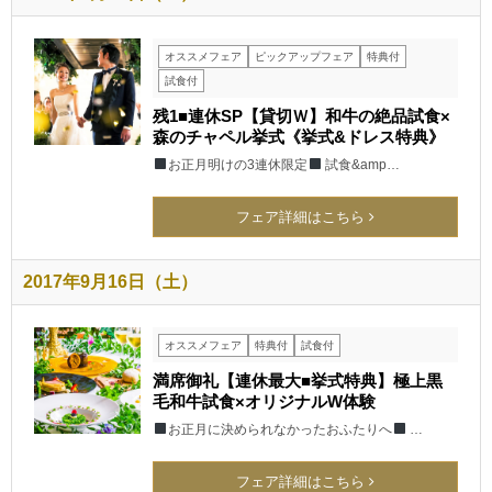
オススメフェア
ピックアップフェア
特典付
試食付
残1■連休SP【貸切Ｗ】和牛の絶品試食×
森のチャペル挙式《挙式&ドレス特典》
お正月明けの3連休限定
試食&amp…
フェア詳細はこちら
2017年9月16日（土）
オススメフェア
特典付
試食付
満席御礼【連休最大■挙式特典】極上黒
毛和牛試食×オリジナルW体験
お正月に決められなかったおふたりへ
…
フェア詳細はこちら