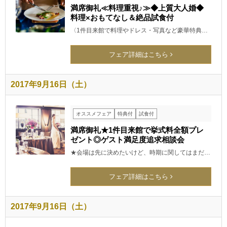
満席御礼≪料理重視♪≫◆上質大人婚◆
料理×おもてなし＆絶品試食付
〈1件目来館で料理やドレス・写真など豪華特典…
フェア詳細はこちら
2017年9月16日（土）
オススメフェア
特典付
試食付
満席御礼★1件目来館で挙式料全額プレ
ゼント◎ゲスト満足度追求相談会
★会場は先に決めたいけど、時期に関してはまだ…
フェア詳細はこちら
2017年9月16日（土）