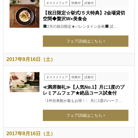
オススメフェア
特典付
試食付
【祝日限定☆挙式/５大特典】2会場貸切
空間◆贅沢W×美食会
2月の祝日限定★バレンタイン企画
試…
フェア詳細はこちら
2017年9月16日（土）
オススメフェア
特典付
試食付
≪満席御礼≫【人気No.1】月に1度のプ
レミアムフェア★絶品コース試食付
〈1件目来館が最もお得！〉 月に1度のハーフ…
フェア詳細はこちら
2017年9月16日（土）