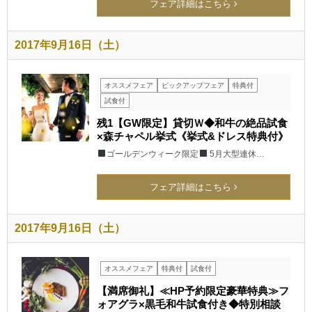
フェア詳細はこちら
2017年9月16日（土）
オススメフェア
ピックアップフェア
特典付
試食付
残1【GW限定】貸切Ｗ◆和牛の絶品試食
×森チャペル挙式《挙式&ドレス特典付》
ゴールデンウィーク限定
5月大型連休…
フェア詳細はこちら
2017年9月16日（土）
オススメフェア
特典付
試食付
【満席御礼】≪HP予約限定豪華特典≫フ
ォアグラ×黒毛和牛試食付き◆特別相談