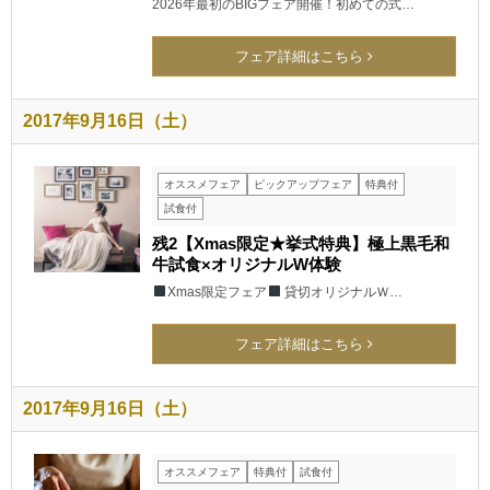
2026年最初のBIGフェア開催！初めての式…
フェア詳細はこちら
2017年9月16日（土）
オススメフェア
ピックアップフェア
特典付
試食付
残2【Xmas限定★挙式特典】極上黒毛和
牛試食×オリジナルW体験
Xmas限定フェア
貸切オリジナルＷ…
フェア詳細はこちら
2017年9月16日（土）
オススメフェア
特典付
試食付