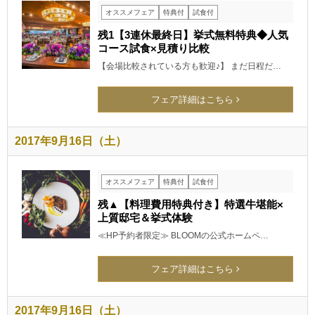
オススメフェア
特典付
試食付
残1【3連休最終日】挙式無料特典◆人気
コース試食×見積り比較
【会場比較されている方も歓迎♪】 まだ日程だ…
フェア詳細はこちら
2017年9月16日（土）
オススメフェア
特典付
試食付
残▲【料理費用特典付き】特選牛堪能×
上質邸宅＆挙式体験
≪HP予約者限定≫ BLOOMの公式ホームペ…
フェア詳細はこちら
2017年9月16日（土）