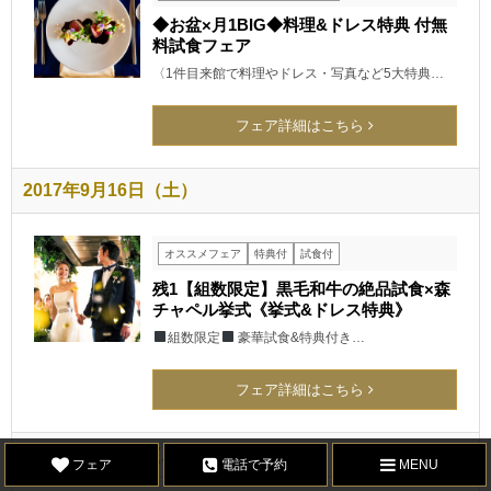
◆お盆×月1BIG◆料理&ドレス特典 付無
料試食フェア
〈1件目来館で料理やドレス・写真など5大特典…
フェア詳細はこちら
2017年9月16日（土）
オススメフェア
特典付
試食付
残1【組数限定】黒毛和牛の絶品試食×森
チャペル挙式《挙式&ドレス特典》
組数限定
豪華試食&特典付き…
フェア詳細はこちら
2017年9月16日（土）
フェア
電話で予約
MENU