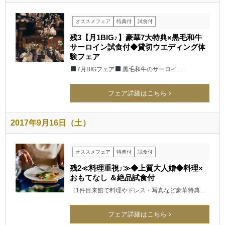
オススメフェア
特典付
試食付
残3【月1BIG♪】豪華7大特典×黒毛和牛
サーロイン試食付◆貸切ウエディング体
験フェア
7月BIGフェア
黒毛和牛のサーロイ…
フェア詳細はこちら
2017年9月16日（土）
オススメフェア
特典付
試食付
残2≪料理重視♪≫◆上質大人婚◆料理×
おもてなし ＆絶品試食付
〈1件目来館で料理やドレス・写真など豪華特典…
フェア詳細はこちら