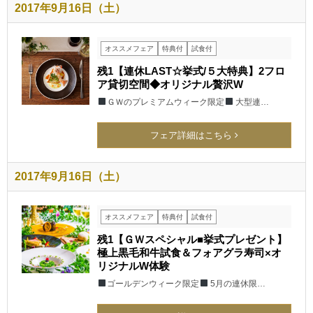
2017年9月16日（土）
オススメフェア
特典付
試食付
残1【連休LAST☆挙式/５大特典】2フロ
ア貸切空間◆オリジナル贅沢W
ＧＷのプレミアムウィーク限定
大型連…
フェア詳細はこちら
2017年9月16日（土）
オススメフェア
特典付
試食付
残1【ＧＷスペシャル■挙式プレゼント】
極上黒毛和牛試食＆フォアグラ寿司×オ
リジナルW体験
ゴールデンウィーク限定
5月の連休限…