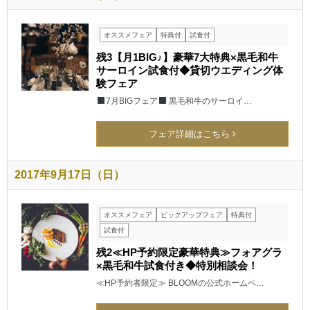
オススメフェア
特典付
試食付
残3【月1BIG♪】豪華7大特典×黒毛和牛
サーロイン試食付◆貸切ウエディング体
験フェア
7月BIGフェア
黒毛和牛のサーロイ…
フェア詳細はこちら
2017年9月17日（日）
オススメフェア
ピックアップフェア
特典付
試食付
残2≪HP予約限定豪華特典≫フォアグラ
×黒毛和牛試食付き◆特別相談会！
≪HP予約者限定≫ BLOOMの公式ホームペ…