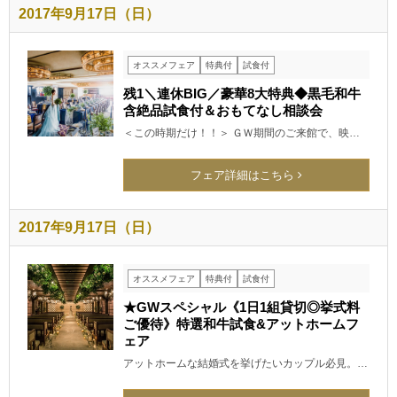
2017年9月17日（日）
オススメフェア
特典付
試食付
残1＼連休BIG／豪華8大特典◆黒毛和牛
含絶品試食付＆おもてなし相談会
＜この時期だけ！！＞ ＧＷ期間のご来館で、映…
フェア詳細はこちら
2017年9月17日（日）
オススメフェア
特典付
試食付
★GWスペシャル《1日1組貸切◎挙式料
ご優待》特選和牛試食&アットホームフ
ェア
アットホームな結婚式を挙げたいカップル必見。…