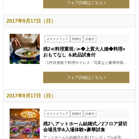
フェア詳細はこちら
2017年9月17日（日）
オススメフェア
特典付
試食付
残2≪料理重視♪≫◆上質大人婚◆料理×
おもてなし ＆絶品試食付
〈1件目来館で料理やドレス・写真など豪華特典…
フェア詳細はこちら
2017年9月17日（日）
オススメフェア
特典付
試食付
残2＼アットホーム結婚式／2フロア貸切
会場見学&入場体験×豪華試食
アットホームな結婚式を挙げたいカップル必見。…