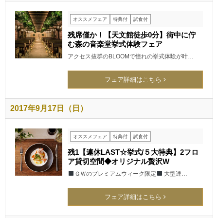
オススメフェア
特典付
試食付
残席僅か！【天文館徒歩0分】街中に佇
む森の音楽堂挙式体験フェア
アクセス抜群のBLOOMで憧れの挙式体験が叶…
フェア詳細はこちら
2017年9月17日（日）
オススメフェア
特典付
試食付
残1【連休LAST☆挙式/５大特典】2フロ
ア貸切空間◆オリジナル贅沢W
ＧＷのプレミアムウィーク限定
大型連…
フェア詳細はこちら