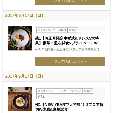
フェア詳細はこちら
2017年9月17日（日）
オススメフェア
特典付
試食付
残1【お正月限定◆挙式&ドレス5大特
典】豪華３皿を試食×プライベートW
≪今年も開催≫お正月のSPフェアを期間限定で…
フェア詳細はこちら
2017年9月17日（日）
オススメフェア
ピックアップフェア
特典付
試食付
残1【NEW YEAR”7大特典”】2フロア貸
切W体感&豪華試食