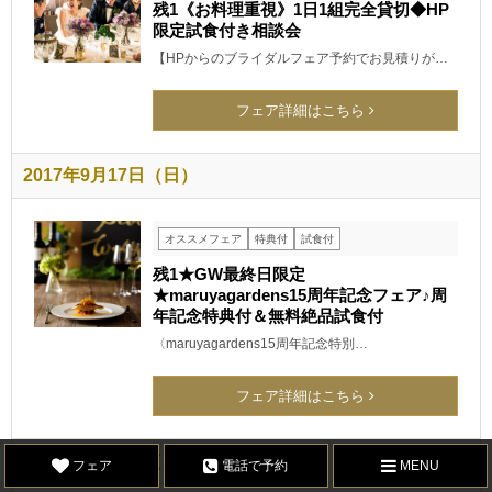
残1《お料理重視》1日1組完全貸切◆HP
限定試食付き相談会
【HPからのブライダルフェア予約でお見積りが…
フェア詳細はこちら
2017年9月17日（日）
オススメフェア
特典付
試食付
残1★GW最終日限定
★maruyagardens15周年記念フェア♪周
年記念特典付＆無料絶品試食付
〈maruyagardens15周年記念特別…
フェア詳細はこちら
2017年9月17日（日）
フェア
電話で予約
MENU