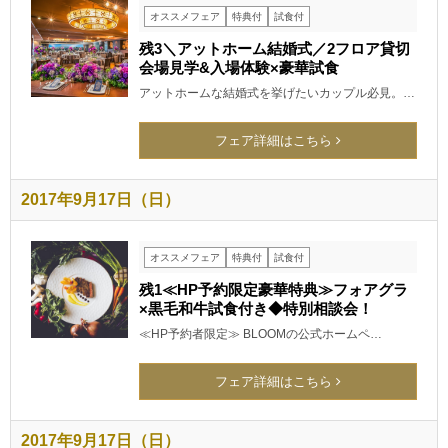
オススメフェア
特典付
試食付
残3＼アットホーム結婚式／2フロア貸切
会場見学&入場体験×豪華試食
アットホームな結婚式を挙げたいカップル必見。…
フェア詳細はこちら
2017年9月17日（日）
オススメフェア
特典付
試食付
残1≪HP予約限定豪華特典≫フォアグラ
×黒毛和牛試食付き◆特別相談会！
≪HP予約者限定≫ BLOOMの公式ホームペ…
フェア詳細はこちら
2017年9月17日（日）