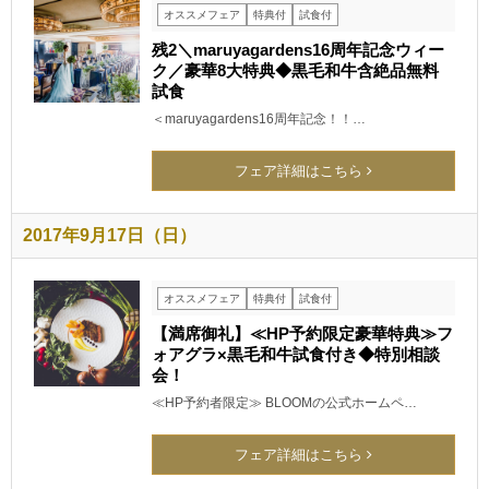
オススメフェア
特典付
試食付
残2＼maruyagardens16周年記念ウィー
ク／豪華8大特典◆黒毛和牛含絶品無料
試食
＜maruyagardens16周年記念！！…
フェア詳細はこちら
2017年9月17日（日）
オススメフェア
特典付
試食付
【満席御礼】≪HP予約限定豪華特典≫フ
ォアグラ×黒毛和牛試食付き◆特別相談
会！
≪HP予約者限定≫ BLOOMの公式ホームペ…
フェア詳細はこちら