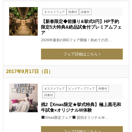
オススメフェア
特典付
試食付
【新春限定◆前撮り&挙式0円】HP予約
限定5大特典&絶品試食付プレミアムフェ
ア
2026年最初のBIGフェア開催！初めての式…
フェア詳細はこちら
2017年9月17日（日）
オススメフェア
ピックアップフェア
特典付
試食付
残2【Xmas限定★挙式特典】極上黒毛和
牛試食×オリジナルW体験
Xmas限定フェア
貸切オリジナルＷ…
フェア詳細はこちら