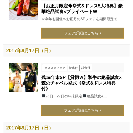
【お正月限定◆挙式&ドレス5大特典】豪
華絶品試食×プライベートW
≪今年も開催≫お正月のSPフェアを期間限定で…
フェア詳細はこちら
2017年9月17日（日）
オススメフェア
特典付
試食付
残1■年末SP【貸切Ｗ】和牛の絶品試食×
森のチャペル挙式《挙式&ドレス特典
付》
26日・27日の年末限定
絶品試食&…
フェア詳細はこちら
2017年9月17日（日）