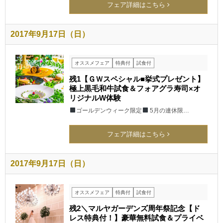
フェア詳細はこちら
2017年9月17日（日）
オススメフェア
特典付
試食付
残1【ＧＷスペシャル■挙式プレゼント】
極上黒毛和牛試食＆フォアグラ寿司×オ
リジナルW体験
ゴールデンウィーク限定
5月の連休限…
フェア詳細はこちら
2017年9月17日（日）
オススメフェア
特典付
試食付
残2＼マルヤガーデンズ周年祭記念【ド
レス特典付！】豪華無料試食＆プライベ