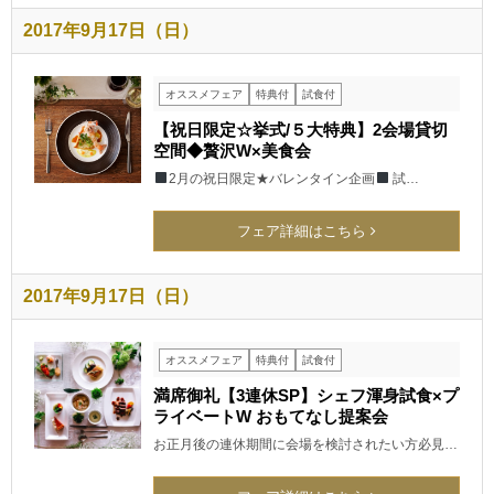
2017年9月17日（日）
オススメフェア
特典付
試食付
【祝日限定☆挙式/５大特典】2会場貸切
空間◆贅沢W×美食会
2月の祝日限定★バレンタイン企画
試…
フェア詳細はこちら
2017年9月17日（日）
オススメフェア
特典付
試食付
満席御礼【3連休SP】シェフ渾身試食×プ
ライベートW おもてなし提案会
お正月後の連休期間に会場を検討されたい方必見…