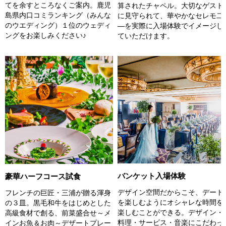
てを余すところなくご案内。鹿児
算されたチャペル。大切なゲスト
島県内口コミランキング（みんな
に見守られて、華やかなセレモ二
のウエディング）１位のウェディ
―を実際に入場体験でイメージし
ングをお楽しみください♪
ていただけます。
バンケット入場体験
豪華ハーフコース試食
デザイン空間だからこそ、デート
フレンチの巨匠・三浦が贈る渾身
を楽しむようにオシャレな時間を
の３皿。黒毛和牛をはじめとした
楽しむことができる。デザイン・
高級食材で創る、前菜盛合せ～メ
料理・サービス・音楽にこだわっ
インお魚＆お肉～デザートプレー