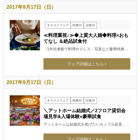
2017年9月17日（日）
オススメフェア
特典付
試食付
≪料理重視♪≫◆上質大人婚◆料理×おも
てなし ＆絶品試食付
〈1件目来館で料理やドレス・写真など豪華特典…
フェア詳細はこちら
2017年9月17日（日）
オススメフェア
特典付
試食付
＼アットホーム結婚式／2フロア貸切会
場見学&入場体験×豪華試食
アットホームな結婚式を挙げたいカップル必見。…
フェア詳細はこちら