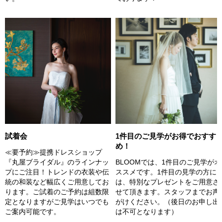
試着会
1件目のご見学がお得でおすす
め！
≪要予約≫提携ドレスショップ
『丸屋ブライダル』のラインナッ
BLOOMでは、1件目のご見学がオ
プにご注目！トレンドの衣装や伝
ススメです。1件目の見学の方に
統の和装など幅広くご用意してお
は、特別なプレゼントをご用意さ
ります。ご試着のご予約は組数限
せて頂きます。スタッフまでお声
定となりますがご見学はいつでも
がけください。（後日のお申し出
ご案内可能です。
は不可となります）