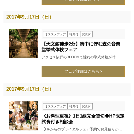
2017年9月17日（日）
オススメフェア
特典付
試食付
【天文館徒歩2分】街中に佇む森の音楽
堂挙式体験フェア
アクセス抜群のBLOOMで憧れの挙式体験が叶…
フェア詳細はこちら
2017年9月17日（日）
オススメフェア
特典付
試食付
《お料理重視》1日1組完全貸切◆HP限定
試食付き相談会
【HPからのブライダルフェア予約でお見積りが…