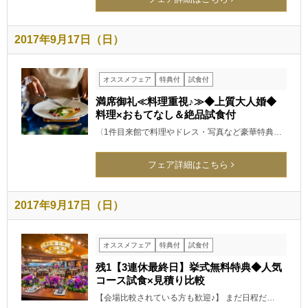
2017年9月17日（日）
オススメフェア
特典付
試食付
満席御礼≪料理重視♪≫◆上質大人婚◆
料理×おもてなし＆絶品試食付
〈1件目来館で料理やドレス・写真など豪華特典…
フェア詳細はこちら
2017年9月17日（日）
オススメフェア
特典付
試食付
残1【3連休最終日】挙式無料特典◆人気
コース試食×見積り比較
【会場比較されている方も歓迎♪】 まだ日程だ…