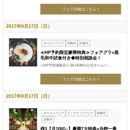
フェア詳細はこちら
2017年9月17日（日）
オススメフェア
特典付
試食付
≪HP予約限定豪華特典≫フォアグラ×黒
毛和牛試食付き◆特別相談会！
≪HP予約者限定≫ BLOOMの公式ホームペ…
フェア詳細はこちら
2017年9月17日（日）
オススメフェア
ピックアップフェア
特典付
試食付
残3【月1BIG♪】豪華7大特典×当館一番