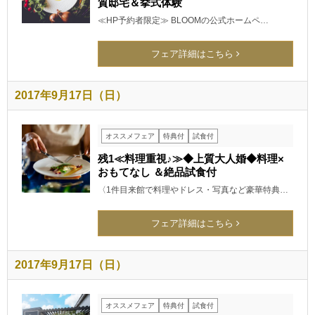
質邸宅＆挙式体験
≪HP予約者限定≫ BLOOMの公式ホームペ…
フェア詳細はこちら
2017年9月17日（日）
オススメフェア
特典付
試食付
残1≪料理重視♪≫◆上質大人婚◆料理×
おもてなし ＆絶品試食付
〈1件目来館で料理やドレス・写真など豪華特典…
フェア詳細はこちら
2017年9月17日（日）
オススメフェア
特典付
試食付