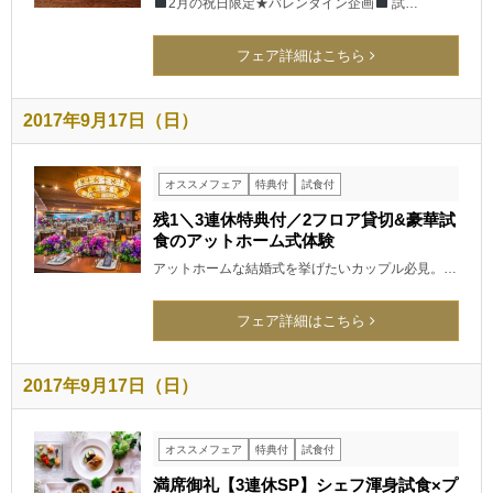
2月の祝日限定★バレンタイン企画
試…
フェア詳細はこちら
2017年9月17日（日）
オススメフェア
特典付
試食付
残1＼3連休特典付／2フロア貸切&豪華試
食のアットホーム式体験
アットホームな結婚式を挙げたいカップル必見。…
フェア詳細はこちら
2017年9月17日（日）
オススメフェア
特典付
試食付
満席御礼【3連休SP】シェフ渾身試食×プ