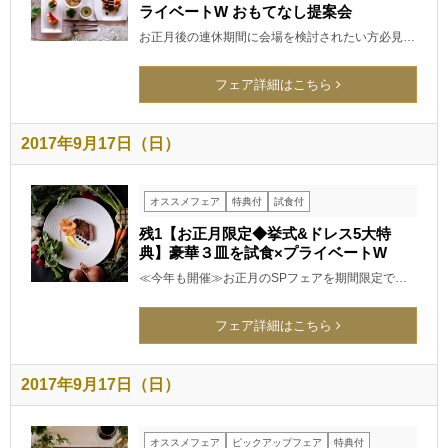
ライベートW おもてなし提案会
お正月後の連休期間に会場を検討されたい方必見…
フェア詳細はこちら
2017年9月17日（日）
オススメフェア
特典付
試食付
残1【お正月限定◆挙式&ドレス5大特
典】豪華３皿を試食×プライベートW
≪今年も開催≫お正月のSPフェアを期間限定で…
フェア詳細はこちら
2017年9月17日（日）
オススメフェア
ピックアップフェア
特典付