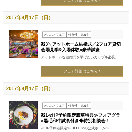
フェア詳細はこちら
2017年9月17日（日）
オススメフェア
特典付
試食付
残3＼アットホーム結婚式／2フロア貸切
会場見学&入場体験×豪華試食
アットホームな結婚式を挙げたいカップル必見。…
フェア詳細はこちら
2017年9月17日（日）
オススメフェア
特典付
試食付
残1≪HP予約限定豪華特典≫フォアグラ
×黒毛和牛試食付き◆特別相談会！
≪HP予約者限定≫ BLOOMの公式ホームペ…