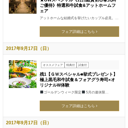
ご優待》特選和牛試食&アットホームフ
ェア
アットホームな結婚式を挙げたいカップル必見。…
フェア詳細はこちら
2017年9月17日（日）
オススメフェア
特典付
試食付
残1【ＧＷスペシャル■挙式プレゼント】
極上黒毛和牛試食＆フォアグラ寿司×オ
リジナルW体験
ゴールデンウィーク限定
5月の連休限…
フェア詳細はこちら
2017年9月17日（日）