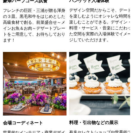
バンケット入場体験
豪華ハーフコース試食
デザイン空間だからこそ、デート
フレンチの巨匠・三浦が贈る渾身
を楽しむようにオシャレな時間を
の３皿。黒毛和牛をはじめとした
楽しむことができる。デザイン・
高級食材で創る、前菜盛合せ～メ
料理・サービス・音楽にこだわっ
インお魚＆お肉～デザートプレー
た空間を実際の入場体験でイメー
トをご用意して、お待ちしており
ジしていただけます。
ます！
料理・引出物などの展示
会場コーディネート
有名セレクトショップや世界的ブ
世界的なインテリア・商業デザイ