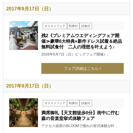
2017年9月17日（日）
オススメフェア
特典付
試食付
残2《プレミアムウエディングフェア開
催≫豪華6大特典×新作ドレス試着＆絶品
無料試食付 二人の理想を叶えよう♪
2026年6月7日（日）ビッグフェア開催♪ …
フェア詳細はこちら
2017年9月17日（日）
オススメフェア
特典付
試食付
満席御礼【天文館徒歩0分】街中に佇む
森の音楽堂挙式体験フェア
アクセス抜群のBLOOMで憧れの挙式体験が叶…