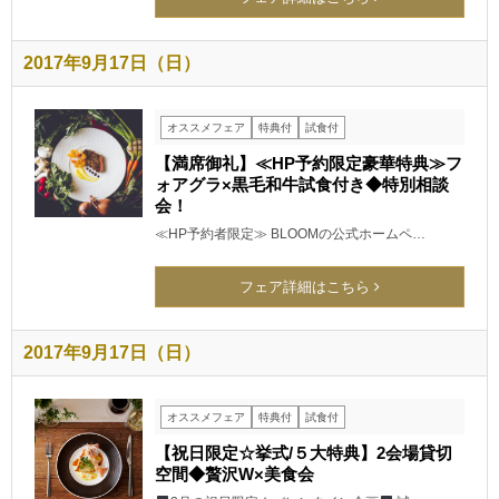
2017年9月17日（日）
オススメフェア
特典付
試食付
【満席御礼】≪HP予約限定豪華特典≫フ
ォアグラ×黒毛和牛試食付き◆特別相談
会！
≪HP予約者限定≫ BLOOMの公式ホームペ…
フェア詳細はこちら
2017年9月17日（日）
オススメフェア
特典付
試食付
【祝日限定☆挙式/５大特典】2会場貸切
空間◆贅沢W×美食会