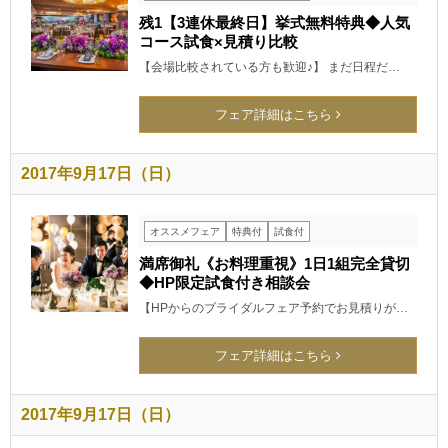
残1【3連休最終日】挙式無料特典◆人気
コース試食×見積り比較
【会場比較されている方も歓迎♪】 まだ日程だ…
フェア詳細はこちら
2017年9月17日（日）
オススメフェア
特典付
試食付
満席御礼《お料理重視》1日1組完全貸切
◆HP限定試食付き相談会
【HPからのブライダルフェア予約でお見積りが…
フェア詳細はこちら
2017年9月17日（日）