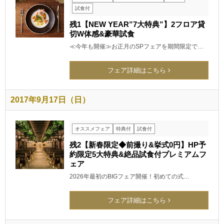
試食付
残1【NEW YEAR”7大特典”】2フロア貸
切W体感&豪華試食
≪今年も開催≫お正月のSPフェアを期間限定で…
フェア詳細はこちら
2017年9月17日（日）
オススメフェア
特典付
試食付
残2【新春限定◆前撮り&挙式0円】HP予
約限定5大特典&絶品試食付プレミアムフ
ェア
2026年最初のBIGフェア開催！初めての式…
フェア詳細はこちら