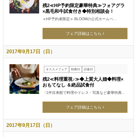
残2≪HP予約限定豪華特典≫フォアグラ
×黒毛和牛試食付き◆特別相談会！
≪HP予約者限定≫ BLOOMの公式ホームペ…
フェア詳細はこちら
2017年9月17日（日）
オススメフェア
特典付
試食付
残2≪料理重視♪≫◆上質大人婚◆料理×
おもてなし ＆絶品試食付
〈1件目来館で料理やドレス・写真など豪華特典…
フェア詳細はこちら
2017年9月17日（日）