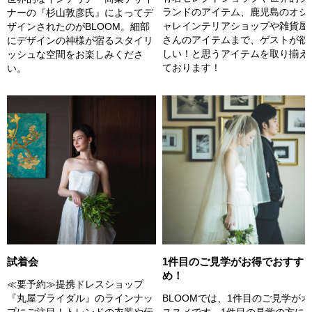
ランドのアイテム、鹿児島のオシ
ナーの『杉山敦彦氏』によってデ
ャレインテリアショップや雑貨屋
ザインされたのがBLOOM。細部
さんのアイテムまで、ゲストが欲
にデザインの神様が宿るスタイリ
しい！と思うアイテムを取り揃え
ッシュな空間をお楽しみくださ
ております！
い。
試着会
1件目のご見学がお得でおすす
め！
≪要予約≫提携ドレスショップ
『丸屋ブライダル』のラインナッ
BLOOMでは、1件目のご見学がオ
プにご注目！トレンドの衣装や伝