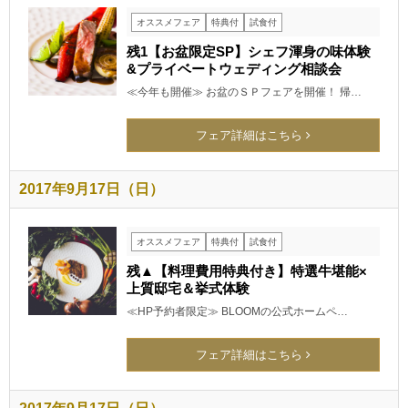
オススメフェア
特典付
試食付
残1【お盆限定SP】シェフ渾身の味体験
&プライベートウェディング相談会
≪今年も開催≫ お盆のＳＰフェアを開催！ 帰…
フェア詳細はこちら
2017年9月17日（日）
オススメフェア
特典付
試食付
残▲【料理費用特典付き】特選牛堪能×
上質邸宅＆挙式体験
≪HP予約者限定≫ BLOOMの公式ホームペ…
フェア詳細はこちら