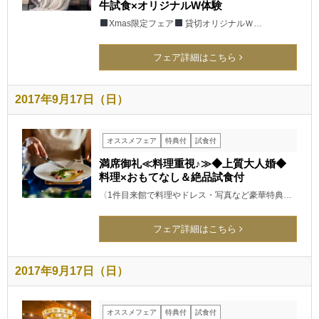
牛試食×オリジナルW体験
Xmas限定フェア
貸切オリジナルＷ…
フェア詳細はこちら
2017年9月17日（日）
オススメフェア
特典付
試食付
満席御礼≪料理重視♪≫◆上質大人婚◆
料理×おもてなし＆絶品試食付
〈1件目来館で料理やドレス・写真など豪華特典…
フェア詳細はこちら
2017年9月17日（日）
オススメフェア
特典付
試食付