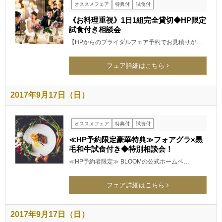
オススメフェア
特典付
試食付
《お料理重視》1日1組完全貸切◆HP限定
試食付き相談会
【HPからのブライダルフェア予約でお見積りが…
フェア詳細はこちら
2017年9月17日（日）
オススメフェア
特典付
試食付
≪HP予約限定豪華特典≫フォアグラ×黒
毛和牛試食付き◆特別相談会！
≪HP予約者限定≫ BLOOMの公式ホームペ…
フェア詳細はこちら
2017年9月17日（日）