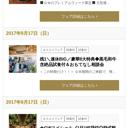
ＧＷのプレミアムウィーク限定
大型連…
フェア詳細はこちら
2017年9月17日（日）
オススメフェア
特典付
試食付
残1＼連休BIG／豪華8大特典◆黒毛和牛
含絶品試食付＆おもてなし相談会
＜この時期だけ！！＞ ＧＷ期間のご来館で、映…
フェア詳細はこちら
2017年9月17日（日）
オススメフェア
特典付
試食付
★GWスペシャル《1日1組貸切◎挙式料