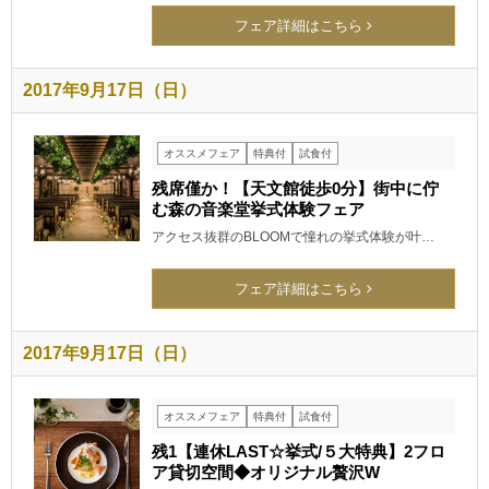
フェア詳細はこちら
2017年9月17日（日）
オススメフェア
特典付
試食付
残席僅か！【天文館徒歩0分】街中に佇
む森の音楽堂挙式体験フェア
アクセス抜群のBLOOMで憧れの挙式体験が叶…
フェア詳細はこちら
2017年9月17日（日）
オススメフェア
特典付
試食付
残1【連休LAST☆挙式/５大特典】2フロ
ア貸切空間◆オリジナル贅沢W