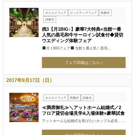
オススメフェア
ピックアップフェア
特典付
試食付
残3【月1BIG♪】豪華7大特典×当館一番
人気の黒毛和牛サーロイン試食付◆貸切
ウエディング体験フェア
月１BIGフェア
当館１番人気！黒毛…
フェア詳細はこちら
2017年9月17日（日）
オススメフェア
特典付
試食付
≪満席御礼≫＼アットホーム結婚式／2
フロア貸切会場見学&入場体験×豪華試食
アットホームな結婚式を挙げたいカップル必見。…