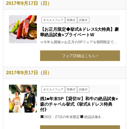
2017年9月17日（日）
オススメフェア
特典付
試食付
【お正月限定◆挙式&ドレス5大特典】豪
華絶品試食×プライベートW
≪今年も開催≫お正月のSPフェアを期間限定で…
フェア詳細はこちら
2017年9月17日（日）
オススメフェア
特典付
試食付
残1■年末SP【貸切Ｗ】和牛の絶品試食×
森のチャペル挙式《挙式&ドレス特典
付》
26日・27日の年末限定
絶品試食&…