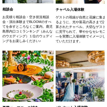
相談会
チャペル入場体験
お見積り相談会・空き状況相談
ゲストの視線が自然と花嫁に集ま
会・演出体験までBLOOMのすべ
るように、光や装花の高さまで計
てを余すところなくご案内。鹿児
算されたチャペル。大切なゲスト
島県内口コミランキング（みんな
に見守られて、華やかなセレモ二
のウエディング）１位のウェディ
―を実際に入場体験でイメージし
ングをお楽しみください♪
ていただけます。