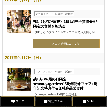
2017年9月17日（日）
オススメフェア
特典付
試食付
残1《お料理重視》1日1組完全貸切◆HP
限定試食付き相談会
【HPからのブライダルフェア予約でお見積りが…
フェア詳細はこちら
2017年9月17日（日）
オススメフェア
特典付
試食付
残1★GW最終日限定
★maruyagardens15周年記念フェア♪周
年記念特典付＆無料絶品試食付
〈maruyagardens15周年記念特別…
フェア
電話で予約
MENU
フェア詳細はこちら