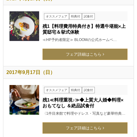
オススメフェア
特典付
試食付
残1【料理費用特典付き】特選牛堪能×上
質邸宅＆挙式体験
≪HP予約者限定≫ BLOOMの公式ホームペ…
フェア詳細はこちら
2017年9月17日（日）
オススメフェア
特典付
試食付
残1≪料理重視♪≫◆上質大人婚◆料理×
おもてなし ＆絶品試食付
〈1件目来館で料理やドレス・写真など豪華特典…
フェア詳細はこちら