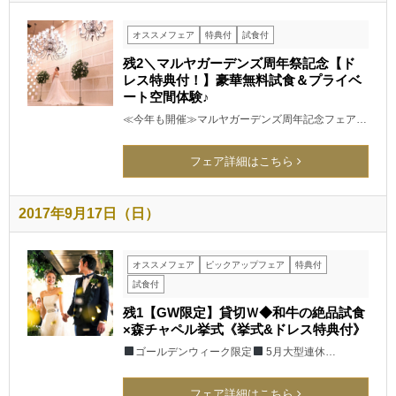
オススメフェア
特典付
試食付
残2＼マルヤガーデンズ周年祭記念【ド
レス特典付！】豪華無料試食＆プライベ
ート空間体験♪
≪今年も開催≫マルヤガーデンズ周年記念フェア…
フェア詳細はこちら
2017年9月17日（日）
オススメフェア
ピックアップフェア
特典付
試食付
残1【GW限定】貸切Ｗ◆和牛の絶品試食
×森チャペル挙式《挙式&ドレス特典付》
ゴールデンウィーク限定
5月大型連休…
フェア詳細はこちら